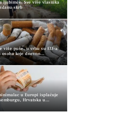
a ljubimce: Sve više vlasnika
uzdanu skrb
ve više puše, u vrhu su EU-a
u osoba koje dnevno
raju duhan
minimalac u Europi isplaćuje
semburgu, Hrvatska u
 skupini”