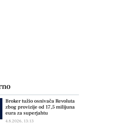
rno
Broker tužio osnivača Revoluta
zbog provizije od 17,5 milijuna
eura za superjahtu
4.8.2026, 13:13