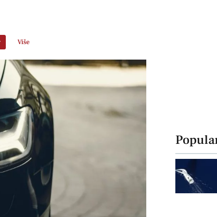
r
Više
Popula