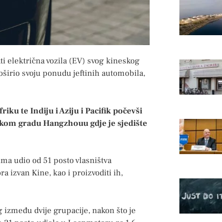
ti električna vozila (EV) svog kineskog
širio svoju ponudu jeftinih automobila,
riku te Indiju i Aziju i Pacifik počevši
skom gradu Hangzhouu gdje je sjedište
ima udio od 51 posto vlasništva
ra izvan Kine, kao i proizvoditi ih,
g između dvije grupacije, nakon što je