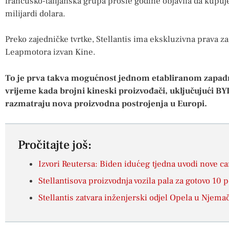
francusko-talijanska grupa prošle godine objavila da kupuj
milijardi dolara.
Preko zajedničke tvrtke, Stellantis ima ekskluzivna prava za
Leapmotora izvan Kine.
To je prva takva mogućnost jednom etabliranom zapa
vrijeme kada brojni kineski proizvođači, uključujući BYD
razmatraju nova proizvodna postrojenja u Europi.
Pročitajte još:
Izvori Reutersa: Biden idućeg tjedna uvodi nove ca
Stellantisova proizvodnja vozila pala za gotovo 10
Stellantis zatvara inženjerski odjel Opela u Njema