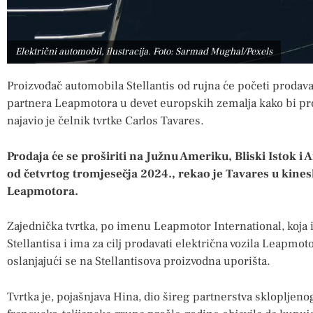
Električni automobil, ilustracija. Foto: Sarmad Mughal/Pexels
Proizvođač automobila Stellantis od rujna će početi prodava
partnera Leapmotora u devet europskih zemalja kako bi pro
najavio je čelnik tvrtke Carlos Tavares.
Prodaja će se proširiti na Južnu Ameriku, Bliski Istok i Af
od četvrtog tromjesečja 2024., rekao je Tavares u kine
Leapmotora.
Zajednička tvrtka, po imenu Leapmotor International, koja 
Stellantisa i ima za cilj prodavati električna vozila Leapmoto
oslanjajući se na Stellantisova proizvodna uporišta.
Tvrtka je, pojašnjava Hina, dio šireg partnerstva sklopljeno