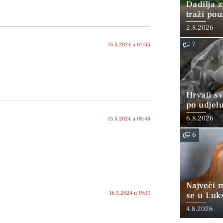
Dadilja z
traži po
2.8.2026
7
15.5.2024 u 07:35
Hrvati s
po udjel
konzumi
6.8.2026
15.5.2024 u 08:48
6
Najveći 
16.5.2024 u 19:11
se u Luk
“srednjoj
4.8.2026