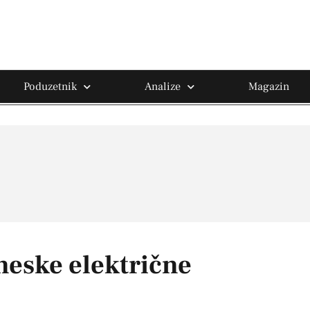
Poduzetnik
Analize
Magazin
ineske električne