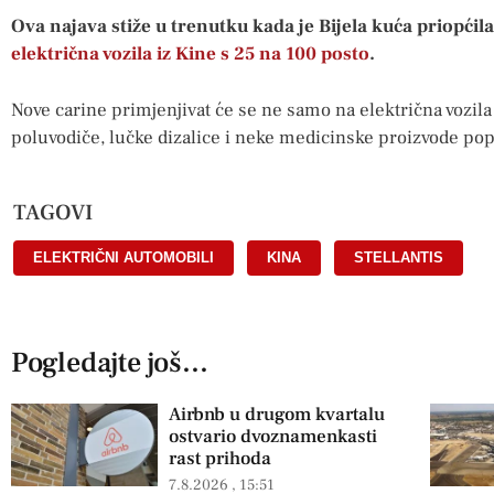
Ova najava stiže u trenutku kada je Bijela kuća priopćil
električna vozila iz Kine s 25 na 100 posto
.
Nove carine primjenjivat će se ne samo na električna vozila 
poluvodiče, lučke dizalice i neke medicinske proizvode pop
TAGOVI
ELEKTRIČNI AUTOMOBILI
,
KINA
,
STELLANTIS
Pogledajte još...
Airbnb u drugom kvartalu
ostvario dvoznamenkasti
rast prihoda
7.8.2026
15:51