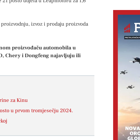
e 21 posto udjela u Leapmotoru za 1,6
 proizvodnju, izvoz i prodaju proizvoda
dnom proizvođaču automobila u
, Chery i Dongfeng najavljuju ili
rine za Kinu
 posto u prvom tromjesečju 2024.
čkoj