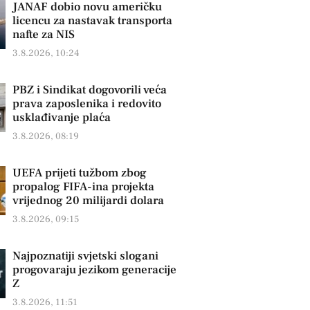
JANAF dobio novu američku
licencu za nastavak transporta
nafte za NIS
3.8.2026, 10:24
PBZ i Sindikat dogovorili veća
prava zaposlenika i redovito
usklađivanje plaća
3.8.2026, 08:19
UEFA prijeti tužbom zbog
propalog FIFA-ina projekta
vrijednog 20 milijardi dolara
3.8.2026, 09:15
Najpoznatiji svjetski slogani
progovaraju jezikom generacije
Z
3.8.2026, 11:51