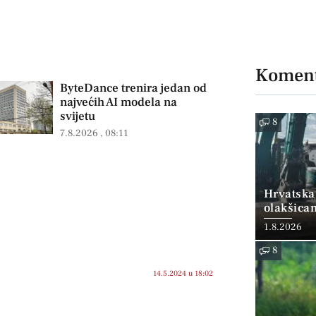
Koment
ByteDance trenira jedan od
najvećih AI modela na
svijetu
8
7.8.2026
08:11
Hrvatska
olakšica
1.8.2026
8
14.5.2024 u 18:02