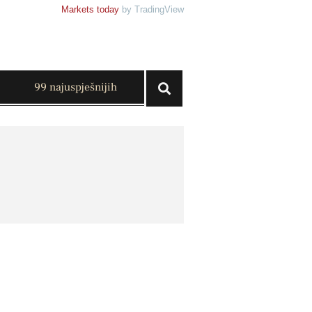
Markets today
by TradingView
99 najuspješnijih