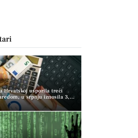
ari
 u Hrvatskoj usporila treći
aredom, u srpnju iznosila 3,9