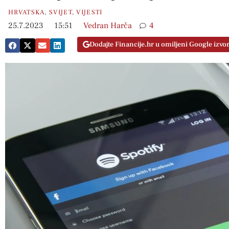
HRVATSKA
,
SVIJET
,
VIJESTI
25.7.2023
15:51
Vedran Harča
4
Dodajte Financije.hr u omiljeni Google izvo