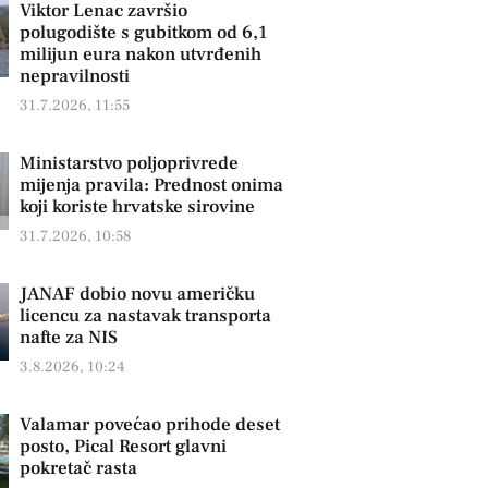
Viktor Lenac završio
polugodište s gubitkom od 6,1
milijun eura nakon utvrđenih
nepravilnosti
31.7.2026, 11:55
Ministarstvo poljoprivrede
mijenja pravila: Prednost onima
koji koriste hrvatske sirovine
31.7.2026, 10:58
JANAF dobio novu američku
licencu za nastavak transporta
nafte za NIS
3.8.2026, 10:24
Valamar povećao prihode deset
posto, Pical Resort glavni
pokretač rasta