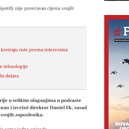
Spotify nije povećavao cijenu svojih
 i kreiraju rute prema interesima
je tehnologije
du dolara
krije u velikim ulaganjima u podcaste
iznao i izvršni direktor Daniel Ek, zasad
0 svojih zaposlenika.