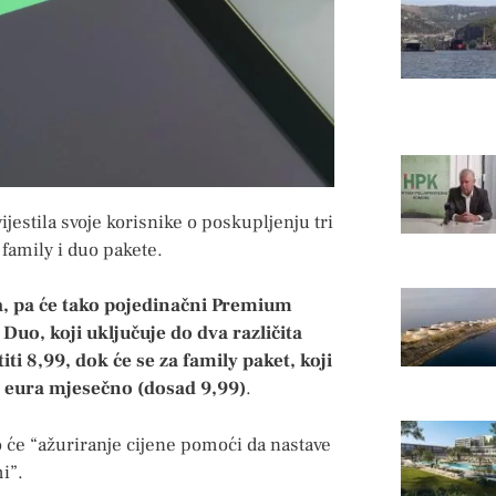
jestila svoje korisnike o poskupljenju tri
family i duo pakete.
ka, pa će tako pojedinačni Premium
Duo, koji uključuje do dva različita
iti 8,99, dok će se za family paket, koji
99 eura mjesečno (dosad 9,99)
.
 će “ažuriranje cijene pomoći da nastave
i”.