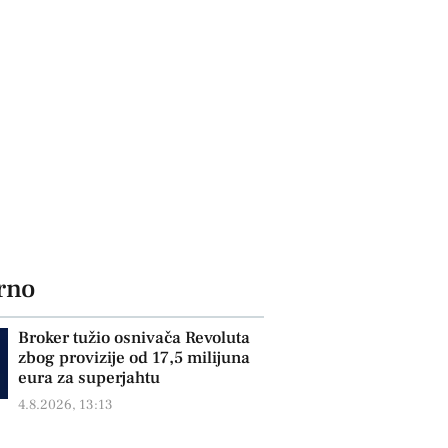
rno
Broker tužio osnivača Revoluta
zbog provizije od 17,5 milijuna
eura za superjahtu
4.8.2026, 13:13