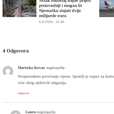
Nizak vodostaj Rajne prijeti
proizvodnji i mogao bi
Njemačku stajati dvije
milijarde eura
6.8.2026
12:48
4 Odgovora
Marinko Kovac
napisao/la:
Neopravdano povećanje cijene. Spotify je super za korist
više zbog njihovih ulaganja.
Odgovori
Laura
napisao/la: