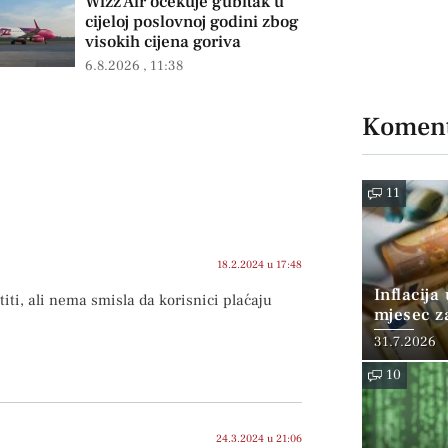
Wizz Air očekuje gubitak u
cijeloj poslovnoj godini zbog
visokih cijena goriva
6.8.2026
11:38
Koment
11
18.2.2024 u 17:48
Inflacija
iti, ali nema smisla da korisnici plaćaju
mjesec z
posto
31.7.2026
10
24.3.2024 u 21:06