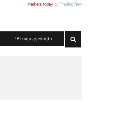
Markets today
by TradingView
99 najuspješnijih