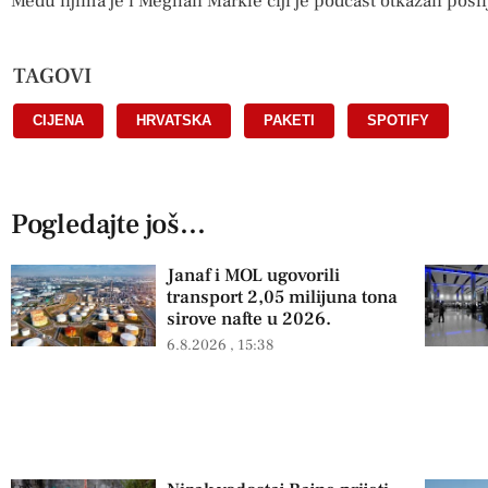
Među njima je i Meghan Markle čiji je podcast otkazan posl
TAGOVI
CIJENA
,
HRVATSKA
,
PAKETI
,
SPOTIFY
Pogledajte još...
Janaf i MOL ugovorili
transport 2,05 milijuna tona
sirove nafte u 2026.
6.8.2026
15:38