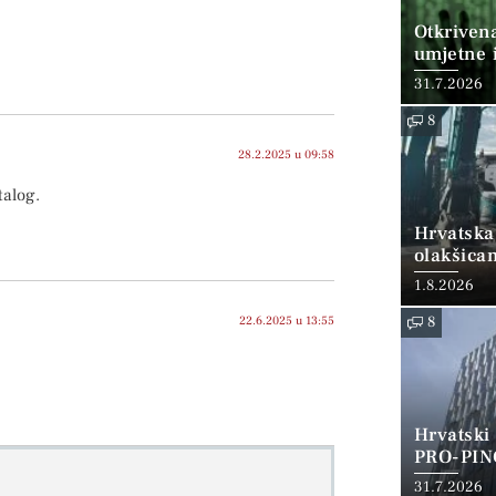
Otkriven
umjetne i
31.7.2026
8
28.2.2025 u 09:58
talog.
Hrvatska
olakšica
1.8.2026
22.6.2025 u 13:55
8
Hrvatski
PRO-PIN
31.7.2026