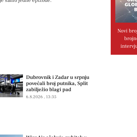
ije samo jedne epizode.
Novi bro
brojn
intervj
Dubrovnik i Zadar u srpnju
povećali broj putnika, Split
zabilježio blagi pad
6.8.2026
13:35