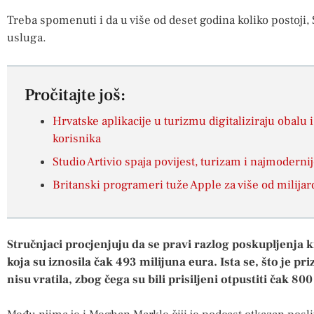
Treba spomenuti i da u više od deset godina koliko postoji, 
usluga.
Pročitajte još:
Hrvatske aplikacije u turizmu digitaliziraju obalu
korisnika
Studio Artivio spaja povijest, turizam i najmoderni
Britanski programeri tuže Apple za više od milijar
Stručnjaci procjenjuju da se pravi razlog poskupljenja 
koja su iznosila čak 493 milijuna eura. Ista se, što je pr
nisu vratila, zbog čega su bili prisiljeni otpustiti čak 80