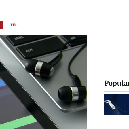
r
Više
Popula