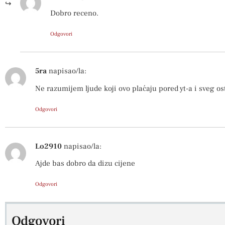
Dobro receno.
Odgovori
5ra
napisao/la:
Ne razumijem ljude koji ovo plaćaju pored yt-a i sveg os
Odgovori
Lo2910
napisao/la:
Ajde bas dobro da dizu cijene
Odgovori
Odgovori