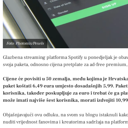
Foto: Photomix/Pexels
Glazbena streaming platforma Spotify u ponedjeljak je obavi
svoja paketa, odnosno cijena pretplate za ad-free premium, 
Cijene će povisiti u 50 zemalja, među kojima je Hrvats
paket koštati 6,49 eura umjesto dosadašnjih 5,99. Paket 
korisnika, također poskupljuje za euro i trebat će ga plat
može imati najviše šest korisnika, morati izdvojiti 10,
Objašnjavajući ovu odluku, na svom su blogu istaknuli kako
nuditi vrijednost fanovima i kreatorima sadržaja na platform