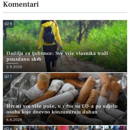
Komentari
8
Dadilja za ljubimce: Sve više vlasnika traži
pouzdanu skrb
2.8.2026
7
Hrvati sve više puše, u vrhu su EU-a po udjelu
osoba koje dnevno konzumiraju duhan
6.8.2026
6