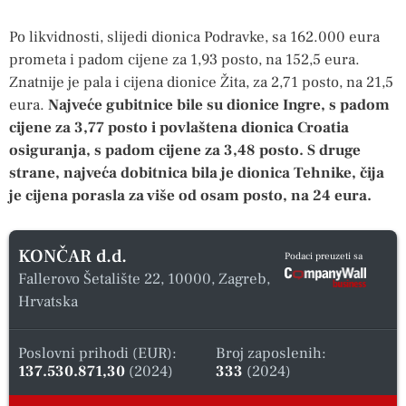
Po likvidnosti, slijedi dionica Podravke, sa 162.000 eura
prometa i padom cijene za 1,93 posto, na 152,5 eura.
Znatnije je pala i cijena dionice Žita, za 2,71 posto, na 21,5
eura.
Najveće gubitnice bile su dionice Ingre, s padom
cijene za 3,77 posto i povlaštena dionica Croatia
osiguranja, s padom cijene za 3,48 posto. S druge
strane, najveća dobitnica bila je dionica Tehnike, čija
je cijena porasla za više od osam posto, na 24 eura.
KONČAR d.d.
Podaci preuzeti sa
Fallerovo Šetalište 22, 10000, Zagreb,
Hrvatska
Poslovni prihodi (EUR):
Broj zaposlenih:
137.530.871,30
(2024)
333
(2024)