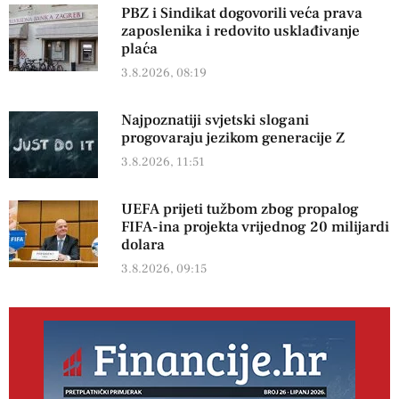
PBZ i Sindikat dogovorili veća prava
zaposlenika i redovito usklađivanje
plaća
3.8.2026, 08:19
Najpoznatiji svjetski slogani
progovaraju jezikom generacije Z
3.8.2026, 11:51
UEFA prijeti tužbom zbog propalog
FIFA-ina projekta vrijednog 20 milijardi
dolara
3.8.2026, 09:15