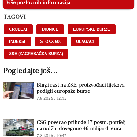
Više poslovnih informacija
TAGOVI
CROBEXI
,
DIONICE
,
EUROPSKE BURZE
,
INDEKSI
,
STOXX 600
,
ULAGAČI
,
ZSE (ZAGREBAČKA BURZA)
Pogledajte još...
Blagi rast na ZSE, proizvođači lijekova
podigli europske burze
7.8.2026
12:12
CSG povećao prihode 17 posto, portfelj
narudžbi dosegnuo 46 milijardi eura
7.8.2026
10:47