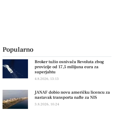
Popularno
Broker tužio osnivača Revoluta zbog
provizije od 17,5 milijuna eura za
superjahtu
4.8.2026, 13:13
JANAF dobio novu američku licencu za
nastavak transporta nafte za NIS
3.8.2026, 10:24