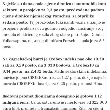
Najviše su danas pale cijene dionica u automobilskom
sektoru, u prosjeku za 2,3 posto, predvođene padom
cijene dionice njemačkog Porschea, za otprilike
sedam posto.
Taj proizvođač luksuznih vozila smanjio je
procjene profita za ovu godinu i odgodio lansiranje svog
modela električnog vozila zbog slabe potražnje. Dionica
Volkswagena, najvećeg dioničara Porschea, pala je za 5,5
posto.
Na Zagrebačkoj burzi je Crobex indeks pao oko 10:30
sati za 0,29 posto, na 3.830 bodova, a Crobex10 za
0,14 posto, na 2.432 boda.
Među sektorskim indeksima,
najviše je pao CROBEXnutris, za 1,27 posto, dok je najviše
porasla CROBEXindustrija, za 0,25 posto, prenosi Hina.
Redovni promet dionicama dosegnuo je gotovo 1,12
milijuna eura.
Uz to, ostvareno je i nešto više od 322.000
eura blok prometa u transakciji dionicom Žita, po cijeni