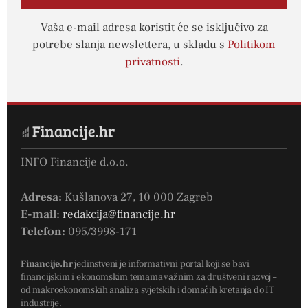
Vaša e-mail adresa koristit će se isključivo za
potrebe slanja newslettera, u skladu s
Politikom
privatnosti
.
INFO Financije d.o.o.
Adresa:
Kušlanova 27, 10 000 Zagreb
E-mail:
redakcija@financije.hr
Telefon:
095/3998-171
Financije.hr
jedinstveni je informativni portal koji se bavi
financijskim i ekonomskim temama važnim za društveni razvoj –
od makroekonomskih analiza svjetskih i domaćih kretanja do IT
industrije.