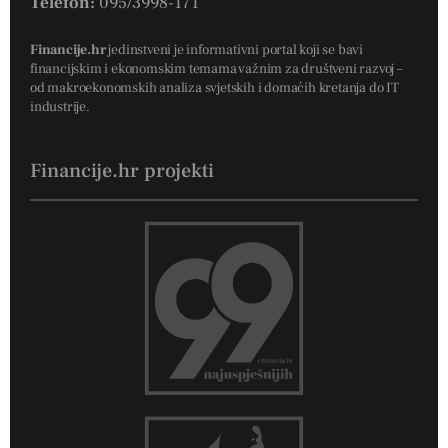
Telefon:
095/3998-171
Financije.hr
jedinstveni je informativni portal koji se bavi
financijskim i ekonomskim temama važnim za društveni razvoj –
od makroekonomskih analiza svjetskih i domaćih kretanja do IT
industrije.
Financije.hr projekti