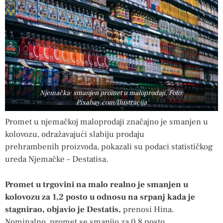
Njemačka: smanjen promet u maloprodaji, Foto:
Pixabay.com/Ilustracija
Promet u njemačkoj maloprodaji značajno je smanjen u
kolovozu, odražavajući slabiju prodaju
prehrambenih proizvoda, pokazali su podaci statističkog
ureda Njemačke – Destatisa.
Promet u trgovini na malo realno je smanjen u
kolovozu za 1,2 posto u odnosu na srpanj kada je
stagnirao, objavio je Destatis,
prenosi Hina.
Nominalno, promet se smanjio za 0,8 posto.