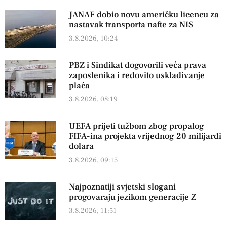
JANAF dobio novu američku licencu za
nastavak transporta nafte za NIS
3.8.2026, 10:24
PBZ i Sindikat dogovorili veća prava
zaposlenika i redovito usklađivanje
plaća
3.8.2026, 08:19
UEFA prijeti tužbom zbog propalog
FIFA-ina projekta vrijednog 20 milijardi
dolara
3.8.2026, 09:15
Najpoznatiji svjetski slogani
progovaraju jezikom generacije Z
3.8.2026, 11:51