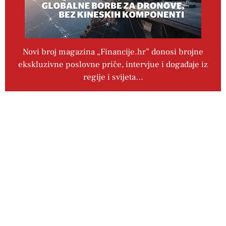
Novi broj magazina „Financije.hr” donosi brojne
ekskluzivne poslovne priče, intervjue i događaje iz
regije i svijeta…