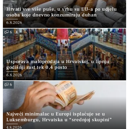
Hrvati sve više puše, u vrhu su EU-a po udjelu
osoba koje dnevno konzumiraju duhan
6.8.2026
6
Usporava maloprodaja u Hrvatskoj, u lipnju
godišnji rast tek 0,4 posto
6.8.2026
6
Najveći minimalac u Europi isplaćuje se u
Luksemburgu, Hrvatska u “srednjoj skupini”
4.8.2026