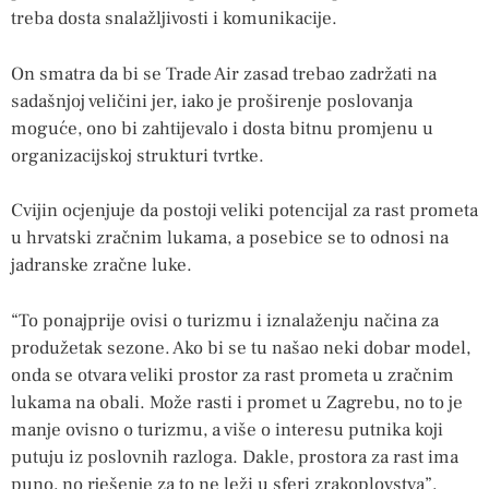
treba dosta snalažljivosti i komunikacije.
On smatra da bi se Trade Air zasad trebao zadržati na
sadašnjoj veličini jer, iako je proširenje poslovanja
moguće, ono bi zahtijevalo i dosta bitnu promjenu u
organizacijskoj strukturi tvrtke.
Cvijin ocjenjuje da postoji veliki potencijal za rast prometa
u hrvatski zračnim lukama, a posebice se to odnosi na
jadranske zračne luke.
“To ponajprije ovisi o turizmu i iznalaženju načina za
produžetak sezone. Ako bi se tu našao neki dobar model,
onda se otvara veliki prostor za rast prometa u zračnim
lukama na obali. Može rasti i promet u Zagrebu, no to je
manje ovisno o turizmu, a više o interesu putnika koji
putuju iz poslovnih razloga. Dakle, prostora za rast ima
puno, no rješenje za to ne leži u sferi zrakoplovstva”,