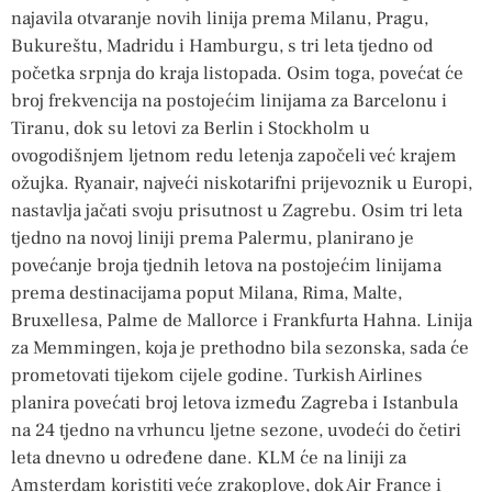
najavila otvaranje novih linija prema Milanu, Pragu,
Bukureštu, Madridu i Hamburgu, s tri leta tjedno od
početka srpnja do kraja listopada. Osim toga, povećat će
broj frekvencija na postojećim linijama za Barcelonu i
Tiranu, dok su letovi za Berlin i Stockholm u
ovogodišnjem ljetnom redu letenja započeli već krajem
ožujka. Ryanair, najveći niskotarifni prijevoznik u Europi,
nastavlja jačati svoju prisutnost u Zagrebu. Osim tri leta
tjedno na novoj liniji prema Palermu, planirano je
povećanje broja tjednih letova na postojećim linijama
prema destinacijama poput Milana, Rima, Malte,
Bruxellesa, Palme de Mallorce i Frankfurta Hahna. Linija
za Memmingen, koja je prethodno bila sezonska, sada će
prometovati tijekom cijele godine. Turkish Airlines
planira povećati broj letova između Zagreba i Istanbula
na 24 tjedno na vrhuncu ljetne sezone, uvodeći do četiri
leta dnevno u određene dane. KLM će na liniji za
Amsterdam koristiti veće zrakoplove, dok Air France i