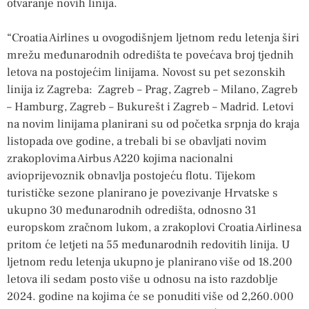
otvaranje novih linija.
“Croatia Airlines u ovogodišnjem ljetnom redu letenja širi
mrežu međunarodnih odredišta te povećava broj tjednih
letova na postojećim linijama. Novost su pet sezonskih
linija iz Zagreba: Zagreb – Prag, Zagreb – Milano, Zagreb
– Hamburg, Zagreb – Bukurešt i Zagreb – Madrid. Letovi
na novim linijama planirani su od početka srpnja do kraja
listopada ove godine, a trebali bi se obavljati novim
zrakoplovima Airbus A220 kojima nacionalni
avioprijevoznik obnavlja postojeću flotu. Tijekom
turističke sezone planirano je povezivanje Hrvatske s
ukupno 30 međunarodnih odredišta, odnosno 31
europskom zračnom lukom, a zrakoplovi Croatia Airlinesa
pritom će letjeti na 55 međunarodnih redovitih linija. U
ljetnom redu letenja ukupno je planirano više od 18.200
letova ili sedam posto više u odnosu na isto razdoblje
2024. godine na kojima će se ponuditi više od 2,260.000