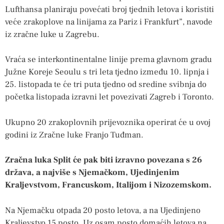
Lufthansa planiraju povećati broj tjednih letova i koristiti
veće zrakoplove na linijama za Pariz i Frankfurt”, navode
iz zračne luke u Zagrebu.
Vraća se interkontinentalne linije prema glavnom gradu
Južne Koreje Seoulu s tri leta tjedno između 10. lipnja i
25. listopada te će tri puta tjedno od sredine svibnja do
početka listopada izravni let povezivati Zagreb i Toronto.
Ukupno 20 zrakoplovnih prijevoznika operirat će u ovoj
godini iz Zračne luke Franjo Tuđman.
Zračna luka Split će pak biti izravno povezana s 26
država, a najviše s Njemačkom, Ujedinjenim
Kraljevstvom, Francuskom, Italijom i Nizozemskom.
Na Njemačku otpada 20 posto letova, a na Ujedinjeno
Kraljevstvo 15 posto. Uz osam posto domaćih letova na