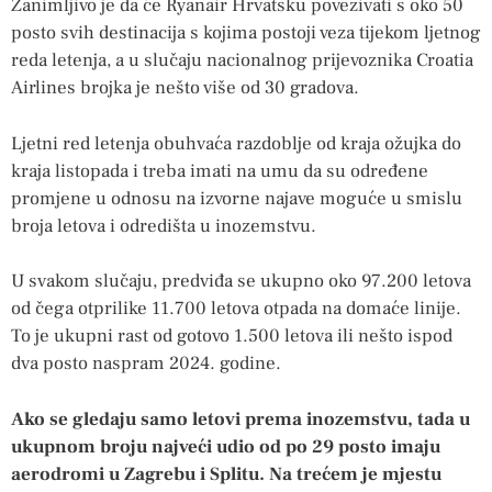
Zanimljivo je da će Ryanair Hrvatsku povezivati s oko 50
posto svih destinacija s kojima postoji veza tijekom ljetnog
reda letenja, a u slučaju nacionalnog prijevoznika Croatia
Airlines brojka je nešto više od 30 gradova.
Ljetni red letenja obuhvaća razdoblje od kraja ožujka do
kraja listopada i treba imati na umu da su određene
promjene u odnosu na izvorne najave moguće u smislu
broja letova i odredišta u inozemstvu.
U svakom slučaju, predviđa se ukupno oko 97.200 letova
od čega otprilike 11.700 letova otpada na domaće linije.
To je ukupni rast od gotovo 1.500 letova ili nešto ispod
dva posto naspram 2024. godine.
Ako se gledaju samo letovi prema inozemstvu, tada u
ukupnom broju najveći udio od po 29 posto imaju
aerodromi u Zagrebu i Splitu. Na trećem je mjestu