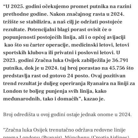
“U 2025. godini očekujemo promet putnika na razini
prethodne godine. Nakon značajnog rasta u 2024.
tržište se stabilizira, a naš cilj je održati postojeće
rezultate. Potencijalni blagi porast ovisit će o
popunjenosti postojećih linija, ali i o općoj avijaciji
kao što su čarter operacije, medicinski letovi, letovi
sportskih klubova ili privatni i poslovni letovi. U
2023. godini Zračna luka Osijek zabilježila je 36.791
putnika, dok je u 2024. taj broj porastao na 45.756 što
predstavlja rast od gotovo 24 posto. Ovaj pozitivan
trend rezultat je duljeg operiranja Ryanaira na liniji za
London te boljeg punjenja svih linija, kako
međunarodnih, tako i domaćih”, kazao je.
Broj odredišta u ovoj godini ostaje jednak onome u 2024.
“Zračna luka Osijek trenutačno održava redovne linije
prema Londonu (Ryanair), Münchenu (Croatia Airlines),