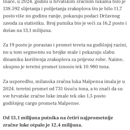
Inače, u 2024. godini u hrvatskim zračnim lukama bilo je
138.592 slijetanja i polijetanja zrakoplova što je bilo 11,7
posto više no godinu ranije, pokazuju podaci Državnog
zavoda za statistiku. Broj putnika bio je veći za 16,2 posto i
došao na 13,1 milijuna.
Za 19 posto je porastao i promet tereta na godišnjoj razini,
no u tom segmentu su brojke male i pokazuju slabu
dinamiku korištenja zrakoplova za prijevoz robe. Naime,
ukupno je teretni promet iznosio tek 10.980 tona.
Za usporedbu, milanska zračna luka Malpensa imala je u
2024. teretni promet od 731 tisuću tona, a to znači da su
sve hrvatske zračne luke imale tek oko 1,5 posto
godišnjeg cargo prometa Malpense.
Od 13,1 milijuna putnika na četiri najprometnije
zračne luke otpalo je 12,4 milijuna.