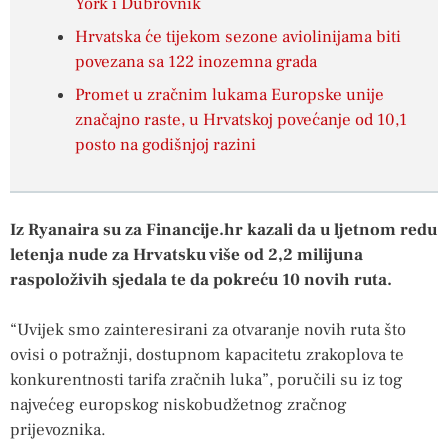
York i Dubrovnik
Hrvatska će tijekom sezone aviolinijama biti
povezana sa 122 inozemna grada
Promet u zračnim lukama Europske unije
značajno raste, u Hrvatskoj povećanje od 10,1
posto na godišnjoj razini
Iz Ryanaira su za Financije.hr kazali da u ljetnom redu
letenja nude za Hrvatsku više od 2,2 milijuna
raspoloživih sjedala te da pokreću 10 novih ruta.
“Uvijek smo zainteresirani za otvaranje novih ruta što
ovisi o potražnji, dostupnom kapacitetu zrakoplova te
konkurentnosti tarifa zračnih luka”, poručili su iz tog
najvećeg europskog niskobudžetnog zračnog
prijevoznika.