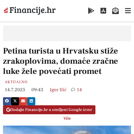
Petina turista u Hrvatsku stiže
zrakoplovima, domaće zračne
luke žele povećati promet
AKTUALNO
14.7.2025
09:43
Igor Ilić
14
Dodajte Financije.hr u omiljeni Google izvor
Više