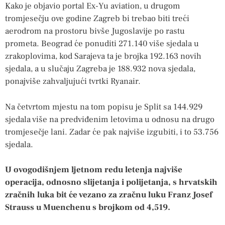
Kako je objavio portal Ex-Yu aviation, u drugom
tromjesečju ove godine Zagreb bi trebao biti treći
aerodrom na prostoru bivše Jugoslavije po rastu
prometa. Beograd će ponuditi 271.140 više sjedala u
zrakoplovima, kod Sarajeva ta je brojka 192.163 novih
sjedala, a u slučaju Zagreba je 188.932 nova sjedala,
ponajviše zahvaljujući tvrtki Ryanair.
Na četvrtom mjestu na tom popisu je Split sa 144.929
sjedala više na predviđenim letovima u odnosu na drugo
tromjesečje lani. Zadar će pak najviše izgubiti, i to 53.756
sjedala.
U ovogodišnjem ljetnom redu letenja najviše
operacija, odnosno slijetanja i polijetanja, s hrvatskih
zračnih luka bit će vezano za zračnu luku Franz Josef
Strauss u Muenchenu s brojkom od 4,519.