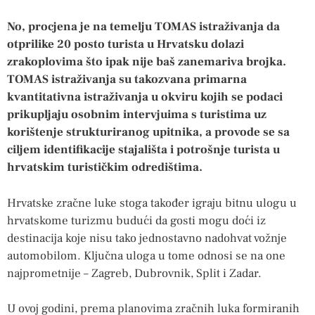
No, procjena je na temelju TOMAS istraživanja da
otprilike 20 posto turista u Hrvatsku dolazi
zrakoplovima što ipak nije baš zanemariva brojka.
TOMAS istraživanja su takozvana primarna
kvantitativna istraživanja u okviru kojih se podaci
prikupljaju osobnim intervjuima s turistima uz
korištenje strukturiranog upitnika, a provode se sa
ciljem identifikacije stajališta i potrošnje turista u
hrvatskim turističkim odredištima.
Hrvatske zračne luke stoga također igraju bitnu ulogu u
hrvatskome turizmu budući da gosti mogu doći iz
destinacija koje nisu tako jednostavno nadohvat vožnje
automobilom. Ključna uloga u tome odnosi se na one
najprometnije – Zagreb, Dubrovnik, Split i Zadar.
U ovoj godini, prema planovima zračnih luka formiranih