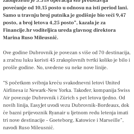
zabilježeno je 3.318 operacija što predstavlja
povećanje od 10,15 posto u odnosu na isti period lani.
Samo u travnju broj putnika je godišnje bio veći 9,47
posto, a broj letova 4,25 posto”, kazala je za
Financije.hr voditeljica ureda glavnog direktora
Marina Ruso Mileusnić.
Ove godine Dubrovnik je povezan s više od 70 destinacija,
a zračnu luku koristi 45 zrakoplovnih tvrtki koliko je bilo i
prošle godine. No, uvedene su neke nove linije.
“S početkom svibnja kreću svakodnevni letovi United
Airlinesa iz Newark–New Yorka. Također, kompanija Swiss
Air povezuje Dubrovnik i Zürich s pet letova tjedno. Od
novih linija, EasyJet uvodi vezu Dubrovnik–Bordeaux, dok
će bazni prijevoznik Ryanair u ljetnom redu letenja imati
tri nove destinacije – Goeteborg, Katowice i Marseille”,
navodi Ruso Mileusnić.