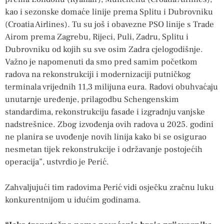
kao i sezonske domaće linije prema Splitu i Dubrovniku
(Croatia Airlines). Tu su još i obavezne PSO linije s Trade
Airom prema Zagrebu, Rijeci, Puli, Zadru, Splitu i
Dubrovniku od kojih su sve osim Zadra cjelogodišnje.
Važno je napomenuti da smo pred samim početkom
radova na rekonstrukciji i modernizaciji putničkog
terminala vrijednih 11,3 milijuna eura. Radovi obuhvaćaju
unutarnje uređenje, prilagodbu Schengenskim
standardima, rekonstrukciju fasade i izgradnju vanjske
nadstrešnice. Zbog izvođenja ovih radova u 2025. godini
ne planira se uvođenje novih linija kako bi se osigurao
nesmetan tijek rekonstrukcije i održavanje postojećih
operacija”, ustvrdio je Perić.
Zahvaljujući tim radovima Perić vidi osječku zračnu luku
konkurentnijom u idućim godinama.