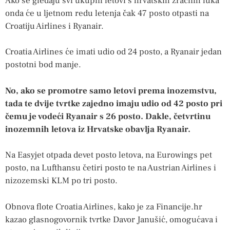
Ako se gledaju svi ukupni letovi s hrvatskih zračnih luka
onda će u ljetnom redu letenja čak 47 posto otpasti na
Croatiju Airlines i Ryanair.
Croatia Airlines će imati udio od 24 posto, a Ryanair jedan
postotni bod manje.
No, ako se promotre samo letovi prema inozemstvu,
tada te dvije tvrtke zajedno imaju udio od 42 posto pri
čemu je vodeći Ryanair s 26 posto. Dakle, četvrtinu
inozemnih letova iz Hrvatske obavlja Ryanair.
Na Easyjet otpada devet posto letova, na Eurowings pet
posto, na Lufthansu četiri posto te na Austrian Airlines i
nizozemski KLM po tri posto.
Obnova flote Croatia Airlines, kako je za Financije.hr
kazao glasnogovornik tvrtke Davor Janušić, omogućava i