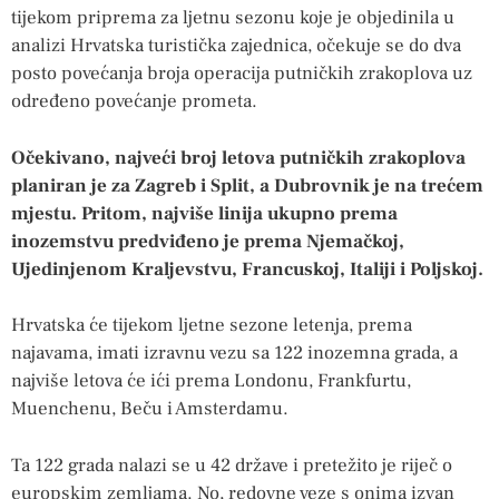
tijekom priprema za ljetnu sezonu koje je objedinila u
analizi Hrvatska turistička zajednica, očekuje se do dva
posto povećanja broja operacija putničkih zrakoplova uz
određeno povećanje prometa.
Očekivano, najveći broj letova putničkih zrakoplova
planiran je za Zagreb i Split, a Dubrovnik je na trećem
mjestu. Pritom, najviše linija ukupno prema
inozemstvu predviđeno je prema Njemačkoj,
Ujedinjenom Kraljevstvu, Francuskoj, Italiji i Poljskoj.
Hrvatska će tijekom ljetne sezone letenja, prema
najavama, imati izravnu vezu sa 122 inozemna grada, a
najviše letova će ići prema Londonu, Frankfurtu,
Muenchenu, Beču i Amsterdamu.
Ta 122 grada nalazi se u 42 države i pretežito je riječ o
europskim zemljama. No, redovne veze s onima izvan