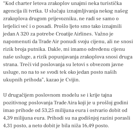
“Kod charter letova zrakoplov unajmi neka turistička
agencija ili tvrtka. U slučaju iznajmljivanja nekog našeg
zrakoplova drugom prijevozniku, ne radi se samo o
letjelici već i o posadi. Prošlo ljeto smo tako iznajmili
jedan A 320 za potrebe Croatije Airlines. Važno je
napomenuti da Trade Air ponudi svoju cijenu, ali ne snosi
rizik broja putnika. Dakle, mi imamo određenu cijenu
naše usluge, a rizik popunjavanja zrakoplova snosi druga
strana. Treći vid poslovanja su letovi s obvezom javne
usluge, no na to se svodi tek oko jedan posto naših
ukupnih prihoda”, kazao je Cvijin.
U drugačijem poslovnom modelu se i krije tajna
pozitivnog poslovanja Trade Aira koji je u prošloj godini
imao prihode od 53,25 milijuna eura i ostvario dobit od
4,39 milijuna eura. Prihodi su na godišnjoj razini porasli
4,31 posto, a neto dobit je bila niža 16,49 posto.