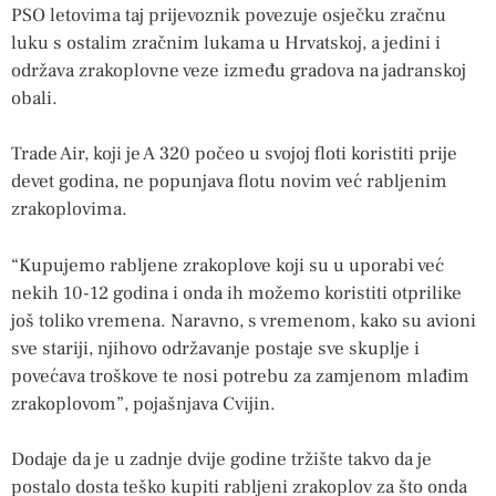
PSO letovima taj prijevoznik povezuje osječku zračnu
luku s ostalim zračnim lukama u Hrvatskoj, a jedini i
održava zrakoplovne veze između gradova na jadranskoj
obali.
Trade Air, koji je A 320 počeo u svojoj floti koristiti prije
devet godina, ne popunjava flotu novim već rabljenim
zrakoplovima.
“Kupujemo rabljene zrakoplove koji su u uporabi već
nekih 10-12 godina i onda ih možemo koristiti otprilike
još toliko vremena. Naravno, s vremenom, kako su avioni
sve stariji, njihovo održavanje postaje sve skuplje i
povećava troškove te nosi potrebu za zamjenom mlađim
zrakoplovom”, pojašnjava Cvijin.
Dodaje da je u zadnje dvije godine tržište takvo da je
postalo dosta teško kupiti rabljeni zrakoplov za što onda