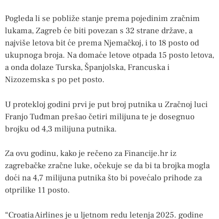
Pogleda li se pobliže stanje prema pojedinim zračnim
lukama, Zagreb će biti povezan s 32 strane države, a
najviše letova bit će prema Njemačkoj, i to 18 posto od
ukupnoga broja. Na domaće letove otpada 15 posto letova,
a onda dolaze Turska, Španjolska, Francuska i
Nizozemska s po pet posto.
U protekloj godini prvi je put broj putnika u Zračnoj luci
Franjo Tuđman prešao četiri milijuna te je dosegnuo
brojku od 4,3 milijuna putnika.
Za ovu godinu, kako je rečeno za Financije.hr iz
zagrebačke zračne luke, očekuje se da bi ta brojka mogla
doći na 4,7 milijuna putnika što bi povećalo prihode za
otprilike 11 posto.
“Croatia Airlines je u ljetnom redu letenja 2025. godine