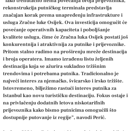
“Iako trenutačno nema povećanja broja prijevoznika,
rekonstrukcija putničkog terminala predstavlja
značajan korak prema unapređenju infrastrukture i
usluga Zračne luke Osijek. Ova investicija omogućit će
povećanje operativnih kapaciteta i poboljšanje
kvalitete usluga, čime će Zračna luka Osijek postati još
konkurentnija i atraktivnija za putnike i prijevoznike.
Pritom stalno radimo na proširenju mreže destinacija
i broja operatera. Imamo izrađenu listu željenih
destinacija koja se ažurira sukladno tržišnim
trendovima i potrebama putnika. Tradicionalno je
najveći interes za njemačko, švicarsko i irsko tržište.
Istovremeno, bilježimo rastući interes putnika za
Istanbul kao novu turističku destinaciju. Fokus ostaje i
na privlačenju dodatnih letova niskotarifnih
prijevoznika kako bismo putnicima omogućili što
dostupnije putovanje iz regije”, navodi Perić.