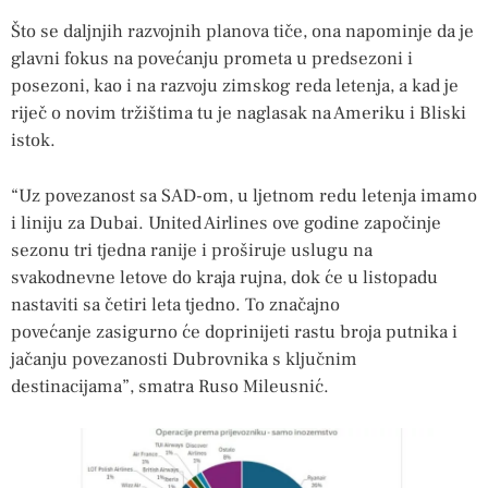
Što se daljnjih razvojnih planova tiče, ona napominje da je
glavni fokus na povećanju prometa u predsezoni i
posezoni, kao i na razvoju zimskog reda letenja, a kad je
riječ o novim tržištima tu je naglasak na Ameriku i Bliski
istok.
“Uz povezanost sa SAD-om, u ljetnom redu letenja imamo
i liniju za Dubai. United Airlines ove godine započinje
sezonu tri tjedna ranije i proširuje uslugu na
svakodnevne letove do kraja rujna, dok će u listopadu
nastaviti sa četiri leta tjedno. To značajno
povećanje zasigurno će doprinijeti rastu broja putnika i
jačanju povezanosti Dubrovnika s ključnim
destinacijama”, smatra Ruso Mileusnić.