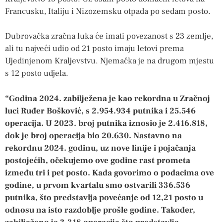
Francusku, Italiju i Nizozemsku otpada po sedam posto.
Dubrovačka zračna luka će imati povezanost s 23 zemlje,
ali tu najveći udio od 21 posto imaju letovi prema
Ujedinjenom Kraljevstvu. Njemačka je na drugom mjestu
s 12 posto udjela.
“Godina 2024. zabilježena je kao rekordna u Zračnoj
luci Ruđer Bošković, s 2.954.934 putnika i 25.546
operacija. U 2023. broj putnika iznosio je 2.416.818,
dok je broj operacija bio 20.630. Nastavno na
rekordnu 2024. godinu, uz nove linije i pojačanja
postojećih, očekujemo ove godine rast prometa
između tri i pet posto. Kada govorimo o podacima ove
godine, u prvom kvartalu smo ostvarili 336.536
putnika, što predstavlja povećanje od 12,21 posto u
odnosu na isto razdoblje prošle godine. Također,