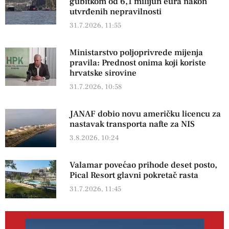
gubitkom od 6,1 milijun eura nakon
utvrđenih nepravilnosti
31.7.2026, 11:55
Ministarstvo poljoprivrede mijenja
pravila: Prednost onima koji koriste
hrvatske sirovine
31.7.2026, 10:58
JANAF dobio novu američku licencu za
nastavak transporta nafte za NIS
3.8.2026, 10:24
Valamar povećao prihode deset posto,
Pical Resort glavni pokretač rasta
31.7.2026, 11:45