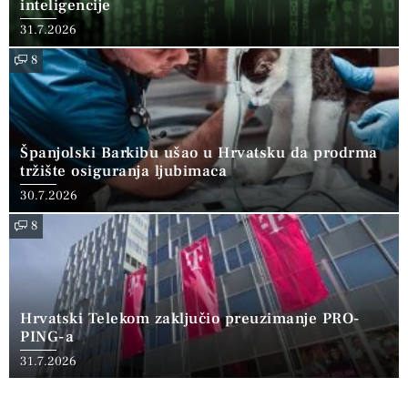
inteligencije
31.7.2026
8
Španjolski Barkibu ušao u Hrvatsku da prodrma
tržište osiguranja ljubimaca
30.7.2026
8
Hrvatski Telekom zaključio preuzimanje PRO-
PING-a
31.7.2026