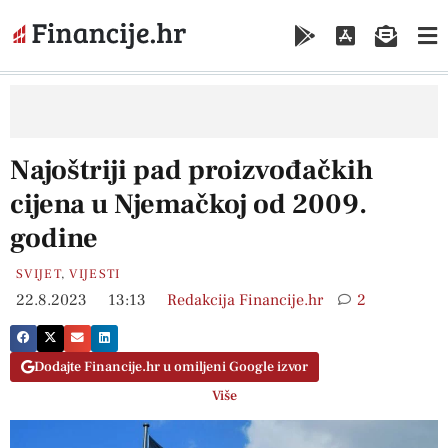
Najoštriji pad proizvođačkih
cijena u Njemačkoj od 2009.
godine
SVIJET
,
VIJESTI
22.8.2023
13:13
Redakcija Financije.hr
2
Dodajte Financije.hr u omiljeni Google izvor
Više