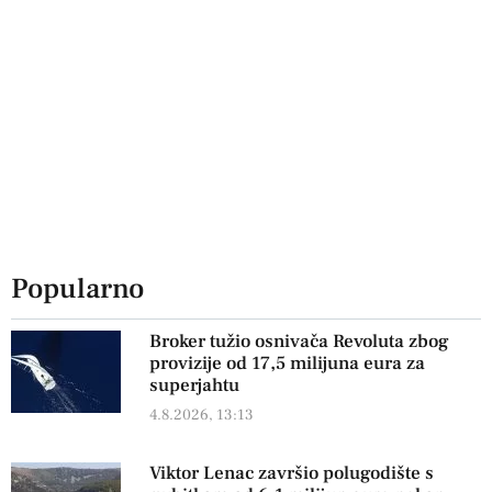
Popularno
Broker tužio osnivača Revoluta zbog
provizije od 17,5 milijuna eura za
superjahtu
4.8.2026, 13:13
Viktor Lenac završio polugodište s