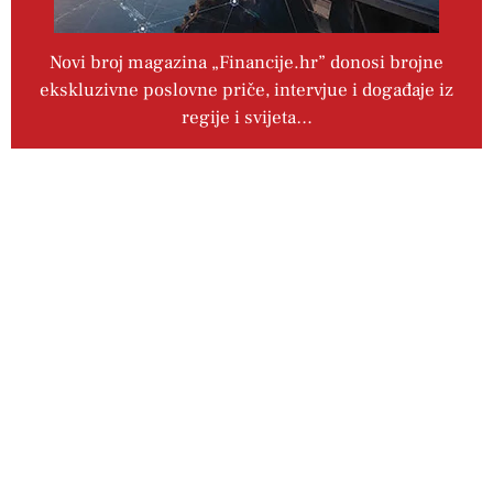
Novi broj magazina „Financije.hr” donosi brojne
ekskluzivne poslovne priče, intervjue i događaje iz
regije i svijeta…