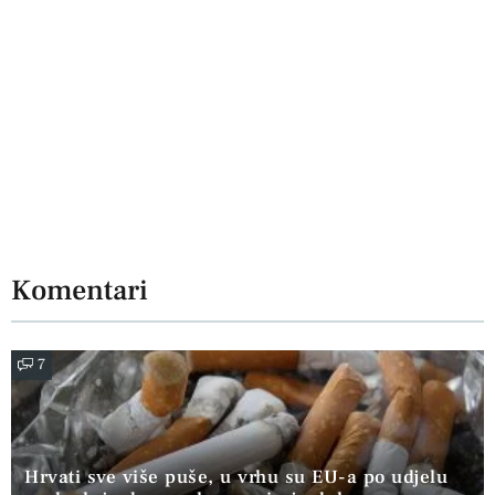
Komentari
7
Hrvati sve više puše, u vrhu su EU-a po udjelu