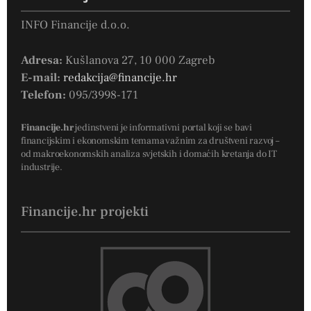
INFO Financije d.o.o.
Adresa:
Kušlanova 27, 10 000 Zagreb
E-mail:
redakcija@financije.hr
Telefon:
095/3998-171
Financije.hr
jedinstveni je informativni portal koji se bavi
financijskim i ekonomskim temama važnim za društveni razvoj –
od makroekonomskih analiza svjetskih i domaćih kretanja do IT
industrije.
Financije.hr projekti