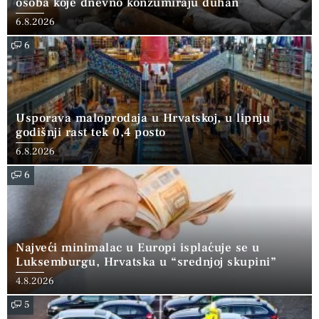
osoba koje dnevno konzumiraju duhan
6.8.2026
6
Usporava maloprodaja u Hrvatskoj, u lipnju
godišnji rast tek 0,4 posto
6.8.2026
6
Najveći minimalac u Europi isplaćuje se u
Luksemburgu, Hrvatska u “srednjoj skupini”
4.8.2026
5