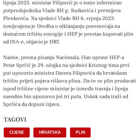
lipnja 2023. ministar Filipović je o tome informirao
potpredsjednika Vlade RH g. Butkovića i premijera
Plenkovića. Na sjednici Vlade RH 6. srpnja 2023.
izmijenjena je Uredba o otklanjanju poremećaja na
domaćem tržištu energije i HEP je prestao kupovati plin
od INA-e, objavio je HRT.
Naime, prema pisanju Nacionala, član uprave HEP-a
Petar Sprčić je 29. ožujka na sjednici Kriznog tima prvi
put upozorio ministra Davora Filipovića da hrvatskom
tržištu prijeti pojava viškova plina. Da će se plin prodavati
ispod tržišne cijene ministar je između travnja i lipnja
navodno bio upozoren još tri puta. Uskok sada traži od
Sprčića da dopuni izjavu.
TAGOVI
CIJENE
,
HRVATSKA
,
PLIN