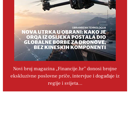
Novi broj magazina „Financije.hr” donosi brojne
ekskluzivne poslovne priče, intervjue i događaje iz
regije i svijeta…