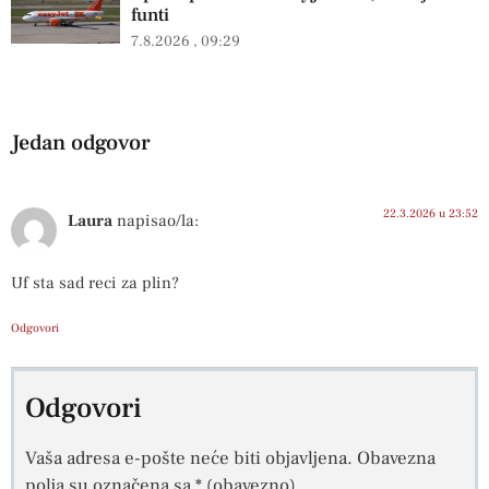
funti
7.8.2026
09:29
Jedan odgovor
22.3.2026 u 23:52
Laura
napisao/la:
Uf sta sad reci za plin?
Odgovori
Odgovori
Vaša adresa e-pošte neće biti objavljena.
Obavezna
polja su označena sa
* (obavezno)