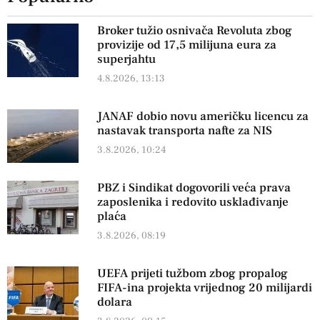
Broker tužio osnivača Revoluta zbog
provizije od 17,5 milijuna eura za
superjahtu
4.8.2026, 13:13
JANAF dobio novu američku licencu za
nastavak transporta nafte za NIS
3.8.2026, 10:24
PBZ i Sindikat dogovorili veća prava
zaposlenika i redovito usklađivanje
plaća
3.8.2026, 08:19
UEFA prijeti tužbom zbog propalog
FIFA-ina projekta vrijednog 20 milijardi
dolara