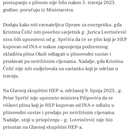
postupanju s plinom nije bilo nakon 5. travnja 2023.
godine, poručuju iz Ministarstva.
Dodaju kako niti ravnateljica Uprave za energetiku, gđa
Kristina Čelić niti posebni savjetnik g. Jurica Lovrinčević
nisu bili upozoreni od g. Sprčića da će se plin koji je HEP
kupovao od INA-e nakon zapunjenja podzemnog
skladišta plina Okoli odlagati u plinovodni sustav i
prodavati po netržišnim cijenama. Nadalje, gđa Kristina
Čelić nije niti sudjelovala na sastanku koji je održan u
travnju.
Na Glavnoj skupštini HEP-a, održanoj 9. lipnja 2023., g.
Petar Sprčić nije upozorio ministra Filipovića da se
viškovi plina koji je HEP kupovao od INA-e odlažu u
plinovodni sustav i prodaju po netržišnim cijenama.
Nadalje, stoji u priopćenju – g. Lovrinčević nije bio
prisutan na Glavnoj skupštini HEP-a.