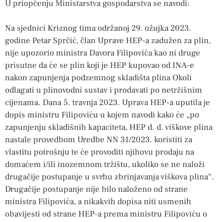
U priopćenju Ministarstva gospodarstva se navodi:
Na sjednici Kriznog tima održanoj 29. ožujka 2023.
godine Petar Sprčić, član Uprave HEP-a zadužen za plin,
nije upozorio ministra Davora Filipovića kao ni druge
prisutne da će se plin koji je HEP kupovao od INA-e
nakon zapunjenja podzemnog skladišta plina Okoli
odlagati u plinovodni sustav i prodavati po netržišnim
cijenama. Dana 5. travnja 2023. Uprava HEP-a uputila je
dopis ministru Filipoviću u kojem navodi kako će „po
zapunjenju skladišnih kapaciteta, HEP d. d. viškove plina
nastale provedbom Uredbe NN 31/2023. koristiti za
vlastitu potrošnju te će provoditi njihovu prodaju na
domaćem i/ili inozemnom tržištu, ukoliko se ne naloži
drugačije postupanje u svrhu zbrinjavanja viškova plina“.
Drugačije postupanje nije bilo naloženo od strane
ministra Filipovića, a nikakvih dopisa niti usmenih
obavijesti od strane HEP-a prema ministru Filipoviću o