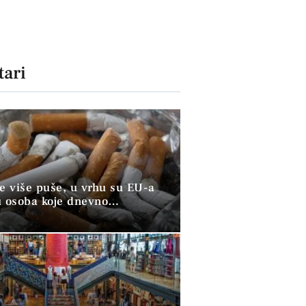
ari
ve više puše, u vrhu su EU-a
u osoba koje dnevno
raju duhan