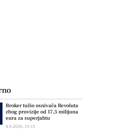
rno
Broker tužio osnivača Revoluta
zbog provizije od 17,5 milijuna
eura za superjahtu
4.8.2026, 13:13