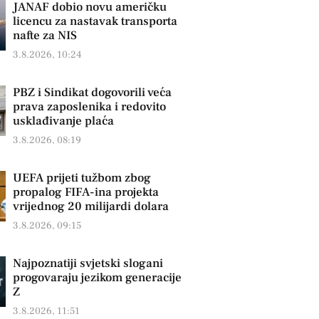
JANAF dobio novu američku
licencu za nastavak transporta
nafte za NIS
3.8.2026, 10:24
PBZ i Sindikat dogovorili veća
prava zaposlenika i redovito
usklađivanje plaća
3.8.2026, 08:19
UEFA prijeti tužbom zbog
propalog FIFA-ina projekta
vrijednog 20 milijardi dolara
3.8.2026, 09:15
Najpoznatiji svjetski slogani
progovaraju jezikom generacije
Z
3.8.2026, 11:51