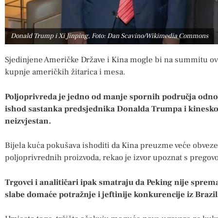
Donald Trump i Xi Jinping, Foto: Dan Scavino/Wikimedia Commons
Sjedinjene Američke Države i Kina mogle bi na summitu ov
kupnje američkih žitarica i mesa.
Poljoprivreda je jedno od manje spornih područja odn
ishod sastanka predsjednika Donalda Trumpa i kineskog 
neizvjestan.
Bijela kuća pokušava ishoditi da Kina preuzme veće obveze
poljoprivrednih proizvoda, rekao je izvor upoznat s pregov
Trgovci i analitičari ipak smatraju da Peking nije spre
slabe domaće potražnje i jeftinije konkurencije iz Brazil