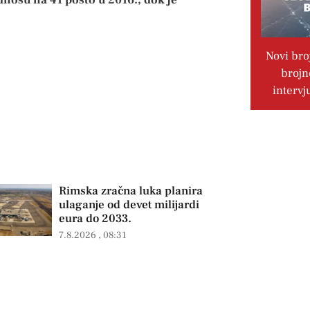
Novi bro
brojn
intervj
Rimska zračna luka planira
ulaganje od devet milijardi
eura do 2033.
7.8.2026
08:31