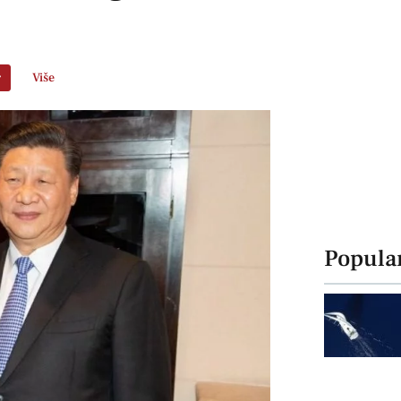
r
Više
Popula