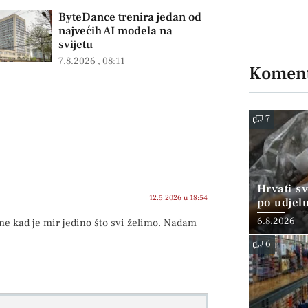
ByteDance trenira jedan od
najvećih AI modela na
svijetu
7.8.2026
08:11
Koment
7
Hrvati s
12.5.2026 u 18:54
po udjel
konzumi
6.8.2026
me kad je mir jedino što svi želimo. Nadam
6