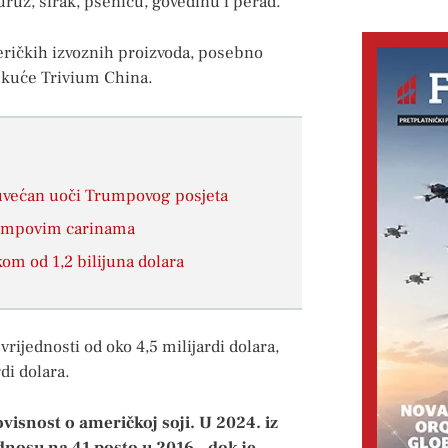
ruz, sirak, pšenicu, govedinu i perad.
eričkih izvoznih proizvoda, posebno
e kuće Trivium China.
k uvećan uoči Trumpovog posjeta
Trumpovim carinama
om od 1,2 bilijuna dolara
rijednosti od oko 4,5 milijardi dolara,
di dolara.
isnost o američkoj soji. U 2024. iz
dnosu na 41 posto u 2016., dok je