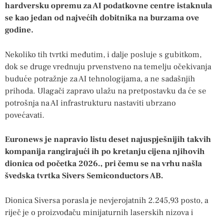
hardversku opremu za AI podatkovne centre istaknula
se kao jedan od najvećih dobitnika na burzama ove
godine.
Nekoliko tih tvrtki međutim, i dalje posluje s gubitkom,
dok se druge vrednuju prvenstveno na temelju očekivanja
buduće potražnje za AI tehnologijama, a ne sadašnjih
prihoda. Ulagači zapravo ulažu na pretpostavku da će se
potrošnja na AI infrastrukturu nastaviti ubrzano
povećavati.
Euronews je napravio listu deset najuspješnijih takvih
kompanija rangirajući ih po kretanju cijena njihovih
dionica od početka 2026., pri čemu se na vrhu našla
švedska tvrtka Sivers Semiconductors AB.
Dionica Siversa porasla je nevjerojatnih 2.245,93 posto, a
riječ je o proizvođaču minijaturnih laserskih nizova i