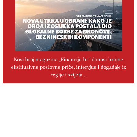
Novi broj magazina „Financije.hr” donosi brojne
ekskluzivne poslovne priče, intervjue i događaje iz
regije i svijeta…