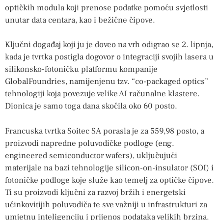
optičkih modula koji prenose podatke pomoću svjetlosti
unutar data centara, kao i bežične čipove.
Ključni događaj koji ju je doveo na vrh odigrao se 2. lipnja,
kada je tvrtka postigla dogovor o integraciji svojih lasera u
silikonsko-fotoničku platformu kompanije
GlobalFoundries, namijenjenu tzv. “co-packaged optics”
tehnologiji koja povezuje velike AI računalne klastere.
Dionica je samo toga dana skočila oko 60 posto.
Francuska tvrtka Soitec SA porasla je za 559,98 posto, a
proizvodi napredne poluvodičke podloge (eng.
engineered semiconductor wafers), uključujući
materijale na bazi tehnologije silicon-on-insulator (SOI) i
fotoničke podloge koje služe kao temelj za optičke čipove.
Ti su proizvodi ključni za razvoj bržih i energetski
učinkovitijih poluvodiča te sve važniji u infrastrukturi za
umjetnu inteligenciju i prijenos podataka velikih brzina.