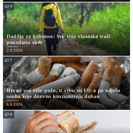
8
Dadilja za ljubimce: Sve više vlasnika traži
pouzdanu skrb
2.8.2026
7
Hrvati sve više puše, u vrhu su EU-a po udjelu
osoba koje dnevno konzumiraju duhan
6.8.2026
6