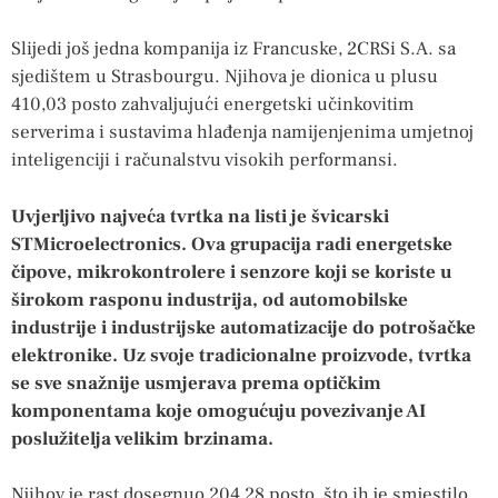
Slijedi još jedna kompanija iz Francuske, 2CRSi S.A. sa
sjedištem u Strasbourgu. Njihova je dionica u plusu
410,03 posto zahvaljujući energetski učinkovitim
serverima i sustavima hlađenja namijenjenima umjetnoj
inteligenciji i računalstvu visokih performansi.
Uvjerljivo najveća tvrtka na listi je švicarski
STMicroelectronics. Ova grupacija radi energetske
čipove, mikrokontrolere i senzore koji se koriste u
širokom rasponu industrija, od automobilske
industrije i industrijske automatizacije do potrošačke
elektronike. Uz svoje tradicionalne proizvode, tvrtka
se sve snažnije usmjerava prema optičkim
komponentama koje omogućuju povezivanje AI
poslužitelja velikim brzinama.
Njihov je rast dosegnuo 204,28 posto, što ih je smjestilo