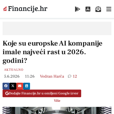
Koje su europske AI kompanije
imale najveći rast u 2026.
godini?
AKTUALNO
5.6.2026
11:26
Vedran Harča
12
Dodajte Financije.hr u omiljeni Google izvor
Više