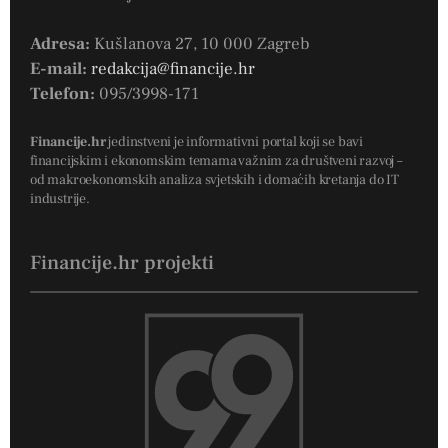
Adresa:
Kušlanova 27, 10 000 Zagreb
E-mail:
redakcija@financije.hr
Telefon:
095/3998-171
Financije.hr
jedinstveni je informativni portal koji se bavi
financijskim i ekonomskim temama važnim za društveni razvoj –
od makroekonomskih analiza svjetskih i domaćih kretanja do IT
industrije.
Financije.hr projekti