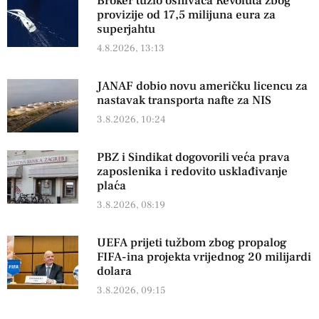
Broker tužio osnivača Revoluta zbog
provizije od 17,5 milijuna eura za
superjahtu
4.8.2026, 13:13
JANAF dobio novu američku licencu za
nastavak transporta nafte za NIS
3.8.2026, 10:24
PBZ i Sindikat dogovorili veća prava
zaposlenika i redovito usklađivanje
plaća
3.8.2026, 08:19
UEFA prijeti tužbom zbog propalog
FIFA-ina projekta vrijednog 20 milijardi
dolara
3.8.2026, 09:15