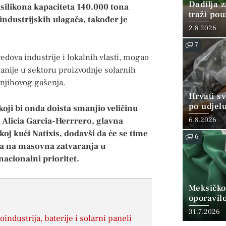
Dadilja z
isilikona kapaciteta 140.000 tona
traži po
 industrijskih ulagača, također je
2.8.2026
7
redova industrije i lokalnih vlasti, mogao
panije u sektoru proizvodnje solarnih
o njihovog gašenja.
Hrvati s
po udjel
oji bi onda doista smanjio veličinu
konzumi
e Alicia Garcia-Herrrero, glavna
6.8.2026
koj kući Natixis, dodavši da će se time
6
tva na masovna zatvaranja u
nacionalni prioritet.
Meksičko
oporavil
31.7.2026
industrija, baterije i solarni paneli