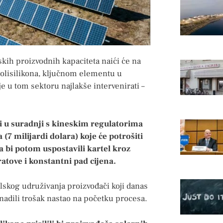
skih proizvodnih kapaciteta naići će na
olisilikona, ključnom elementu u
 je u tom sektoru najlakše intervenirati –
či u suradnji s kineskim regulatorima
 (7 milijardi dolara) koje će potrošiti
 bi potom uspostavili kartel kroz
ratove i konstantni pad cijena.
lskog udruživanja proizvođači koji danas
knadili trošak nastao na početku procesa.