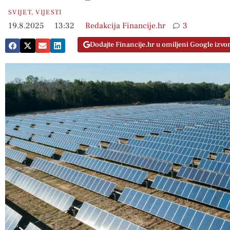
SVIJET
,
VIJESTI
19.8.2025
13:32
Redakcija Financije.hr
3
Dodajte Financije.hr u omiljeni Google izvo