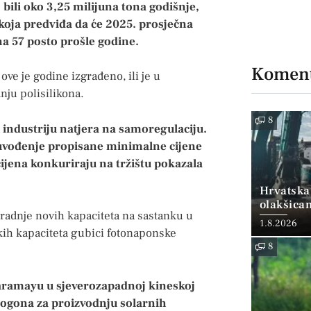
bili oko 3,25 milijuna tona godišnje,
oja predviđa da će 2025. prosječna
na 57 posto prošle godine.
Koment
e je godine izgrađeno, ili je u
nju polisilikona.
8
u industriju natjera na samoregulaciju.
 uvođenje propisane minimalne cijene
ijena konkuriraju na tržištu pokazala
Hrvatska
olakšica
radnje novih kapaciteta na sastanku u
1.8.2026
ikih kapaciteta gubici fotonaponske
8
Karamayu u sjeverozapadnoj kineskoj
 pogona za proizvodnju solarnih