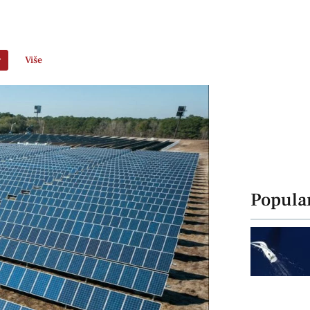
r
Više
Popula