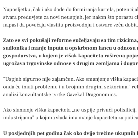
Naposljetku, čak i ako dođe do formiranja kartela, potencij
stvara preduvjete za novi neuspjeh, jer nakon što porastu ci
napast da povećaju vlastitu proizvodnju i ostvare veću dobit
Zato se svi pokušaji reforme sučeljavaju sa tim rizicim
sudionika i manje inputa u opskrbnom lancu u odnosu 
gospodarstva, u kojem je višak kapaciteta raširena pojava
ugrožava trgovinske odnose s drugim zemljama i dugor
“Uspjeh sigurno nije zajamčen. Ako smanjenje viška kapacit
onda će imati probleme i u brojnim drugim sektorima,” rekl
analizi konzultantske tvrtke Gavekal Dragonomics.
Ako slamanje viška kapaciteta „ne uspije privući polisilicij
industrijama” u kojima vlada ima manje kapaciteta za potica
U posljednjih pet godina čak oko dvije trećine ukupnih k