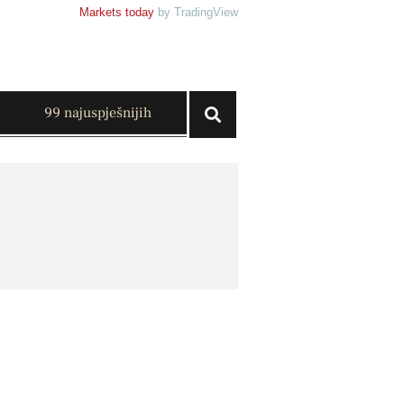
Markets today
by TradingView
99 najuspješnijih