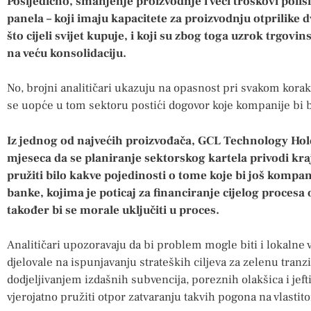
Posljedično, smanjenje proizvodnje i veći troškovi polisi
panela – koji imaju kapacitete za proizvodnju otprilike 
što cijeli svijet kupuje, i koji su zbog toga uzrok trgov
na veću konsolidaciju.
No, brojni analitičari ukazuju na opasnost pri svakom korak
se uopće u tom sektoru postići dogovor koje kompanije bi bi
Iz jednog od najvećih proizvođača, GCL Technology Hol
mjeseca da se planiranje sektorskog kartela privodi kraj
pružiti bilo kakve pojedinosti o tome koje bi još kompa
banke, kojima je poticaj za financiranje cijelog procesa
također bi se morale uključiti u proces.
Analitičari upozoravaju da bi problem mogle biti i lokalne 
djelovale na ispunjavanju strateških ciljeva za zelenu tranzi
dodjeljivanjem izdašnih subvencija, poreznih olakšica i jeft
vjerojatno pružiti otpor zatvaranju takvih pogona na vlastit