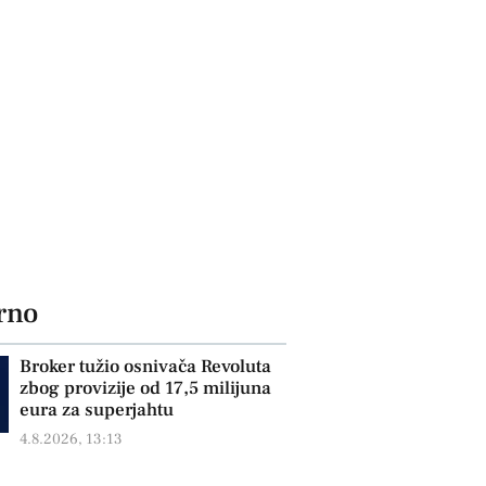
rno
Broker tužio osnivača Revoluta
zbog provizije od 17,5 milijuna
eura za superjahtu
4.8.2026, 13:13