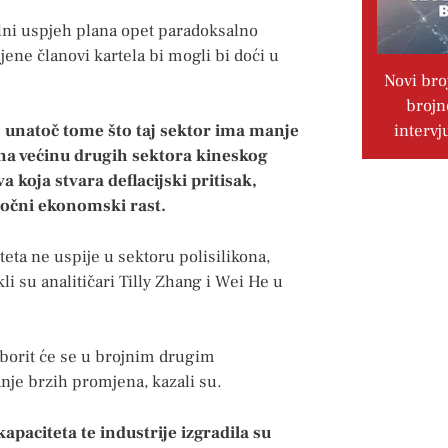
alni uspjeh plana opet paradoksalno
jene članovi kartela bi mogli bi doći u
.
Novi bro
brojn
intervj
a, unatoč tome što taj sektor ima manje
na većinu drugih sektora kineskog
 koja stvara deflacijski pritisak,
očni ekonomski rast.
eta ne uspije u sektoru polisilikona,
i su analitičari Tilly Zhang i Wei He u
, borit će se u brojnim drugim
nje brzih promjena, kazali su.
apaciteta te industrije izgradila su