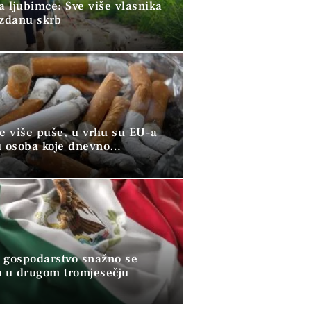
a ljubimce: Sve više vlasnika
uzdanu skrb
ve više puše, u vrhu su EU-a
u osoba koje dnevno
raju duhan
 gospodarstvo snažno se
o u drugom tromjesečju