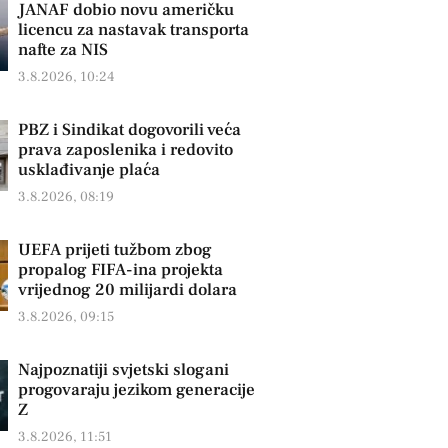
JANAF dobio novu američku
licencu za nastavak transporta
nafte za NIS
3.8.2026, 10:24
PBZ i Sindikat dogovorili veća
prava zaposlenika i redovito
usklađivanje plaća
3.8.2026, 08:19
UEFA prijeti tužbom zbog
propalog FIFA-ina projekta
vrijednog 20 milijardi dolara
3.8.2026, 09:15
Najpoznatiji svjetski slogani
progovaraju jezikom generacije
Z
3.8.2026, 11:51