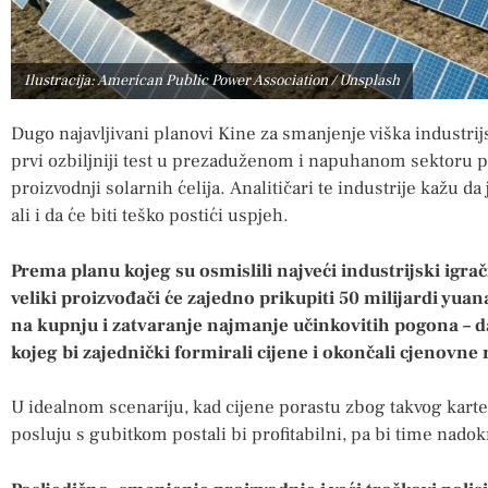
Ilustracija: American Public Power Association / Unsplash
Dugo najavljivani planovi Kine za smanjenje viška industrij
prvi ozbiljniji test u prezaduženom i napuhanom sektoru p
proizvodnji solarnih ćelija. Analitičari te industrije kažu da
ali i da će biti teško postići uspjeh.
Prema planu kojeg su osmislili najveći industrijski igra
veliki proizvođači će zajedno prikupiti 50 milijardi yuana
na kupnju i zatvaranje najmanje učinkovitih pogona – da
kojeg bi zajednički formirali cijene i okončali cjenovne 
U idealnom scenariju, kad cijene porastu zbog takvog karte
posluju s gubitkom postali bi profitabilni, pa bi time nado