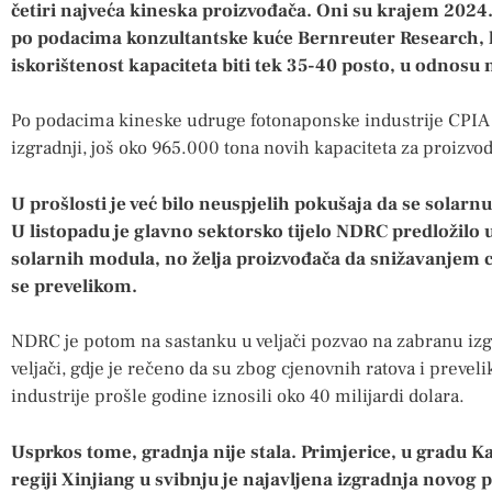
četiri najveća kineska proizvođača. Oni su krajem 2024. 
po podacima konzultantske kuće Bernreuter Research, k
iskorištenost kapaciteta biti tek 35-40 posto, u odnosu 
Po podacima kineske udruge fotonaponske industrije CPIA ov
izgradnji, još oko 965.000 tona novih kapaciteta za proizvod
U prošlosti je već bilo neuspjelih pokušaja da se solarn
U listopadu je glavno sektorsko tijelo NDRC predložilo
solarnih modula, no želja proizvođača da snižavanjem c
se prevelikom.
NDRC je potom na sastanku u veljači pozvao na zabranu izg
veljači, gdje je rečeno da su zbog cjenovnih ratova i prevel
industrije prošle godine iznosili oko 40 milijardi dolara.
Usprkos tome, gradnja nije stala. Primjerice, u gradu 
regiji Xinjiang u svibnju je najavljena izgradnja novog