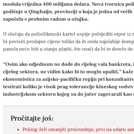
modula vrijedna 400 milijuna dolara. Nova tvornica pol
godišnje u Qinghaiju, provinciji u koja je jedna od većih
započela s probnim radom u ožujku.
U slučaju da polisilikonski kartel uspije pobijediti otpor iz 
bi povisiti prodajne cijene toliko da ih onda najslabije kom
panela neće biti u stanju platiti, što znači da bi to dovelo d
“Osim ako odjednom ne dođe do cijelog vala bankrota, k
cijelog sektora, ne vidim kako bi to moglo upaliti,” kaž
ekonomistica za azijsko-pacifičku regiju pri konzultants
testirati koliko je visok prag tolerancije kineskog vods
industrijskom sektoru kojeg su do jučer zagovarali kao 
Pročitajte još:
Peking želi smanjiti proizvodnju, prvi na udaru auto