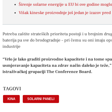
Širenje solarne energije u EU bi ove godine moglo 
Višak kineske proizvodnje još jedan je izazov pr
Potreba zaštite strateških prioriteta postoji i u brojnim dru
baterija pa sve do brodogradnje – pri čemu su oni imaju o
industrije
“Vrlo je lako graditi proizvodne kapacitete i na tome sp
usmjeravanje kapaciteta na zdrav način daleko je teže,” 
istraživačkoj grupaciji The Conference Board.
TAGOVI
KINA
,
SOLARNI PANELI