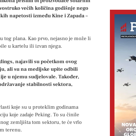
likona prisilili bi proizvođače solarnih
dvostruko većih količina godišnje nego
inskih napetosti između Kine i Zapada –
u tog plana. Kao prvo, nejasno je može li
le u kartelu ili izvan njega.
dings, najavili su početkom ovog
u, ali su na medijske upite odbili
nije u njemu sudjelovale. Također,
 održavanje stabilnosti sektora,
vlasti koje su u proteklim godinama
ciju koje zadaje Peking. To su činile
inog zemljišta tom sektoru, te će vrlo
om terenu.