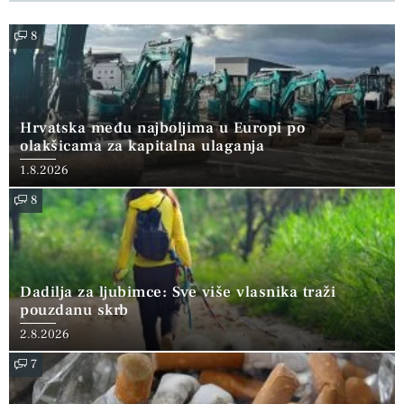
8
Hrvatska među najboljima u Europi po
olakšicama za kapitalna ulaganja
1.8.2026
8
Dadilja za ljubimce: Sve više vlasnika traži
pouzdanu skrb
2.8.2026
7