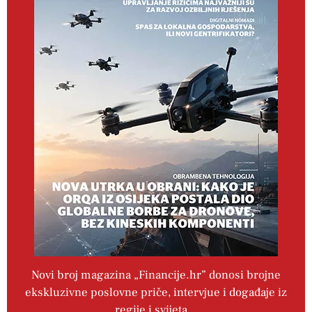
Novi broj magazina „Financije.hr” donosi brojne
ekskluzivne poslovne priče, intervjue i događaje iz
regije i svijeta…