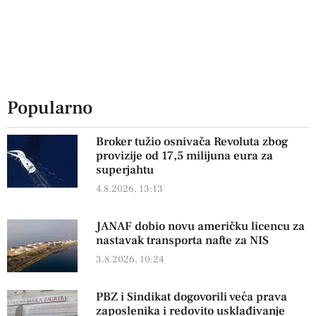
Popularno
Broker tužio osnivača Revoluta zbog
provizije od 17,5 milijuna eura za
superjahtu
4.8.2026, 13:13
JANAF dobio novu američku licencu za
nastavak transporta nafte za NIS
3.8.2026, 10:24
PBZ i Sindikat dogovorili veća prava
zaposlenika i redovito usklađivanje