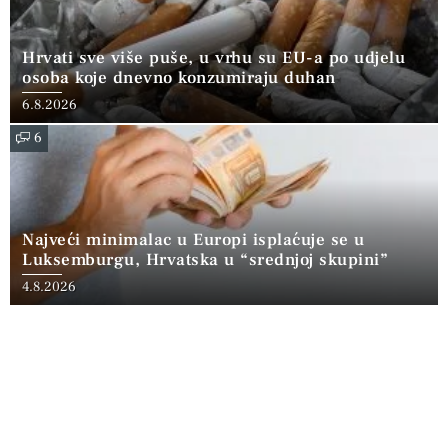
Hrvati sve više puše, u vrhu su EU-a po udjelu
osoba koje dnevno konzumiraju duhan
6.8.2026
6
Najveći minimalac u Europi isplaćuje se u
Luksemburgu, Hrvatska u “srednjoj skupini”
4.8.2026