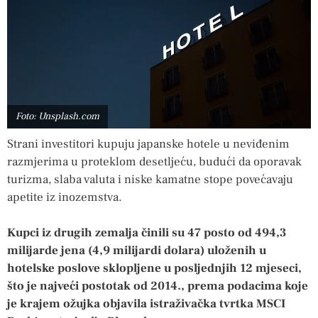
Foto: Unsplash.com
Strani investitori kupuju japanske hotele u neviđenim
razmjerima u proteklom desetljeću, budući da oporavak
turizma, slaba valuta i niske kamatne stope povećavaju
apetite iz inozemstva.
Kupci iz drugih zemalja činili su 47 posto od 494,3
milijarde jena (4,9 milijardi dolara) uloženih u
hotelske poslove sklopljene u posljednjih 12 mjeseci,
što je najveći postotak od 2014., prema podacima koje
je krajem ožujka objavila istraživačka tvrtka MSCI