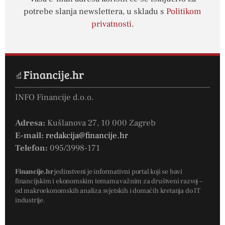
potrebe slanja newslettera, u skladu s
Politikom
privatnosti
.
INFO Financije d.o.o.
Adresa:
Kušlanova 27, 10 000 Zagreb
E-mail:
redakcija@financije.hr
Telefon:
095/3998-171
Financije.hr
jedinstveni je informativni portal koji se bavi
financijskim i ekonomskim temama važnim za društveni razvoj –
od makroekonomskih analiza svjetskih i domaćih kretanja do IT
industrije.