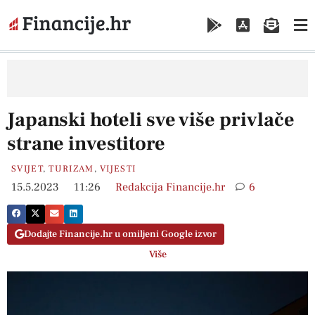
Japanski hoteli sve više privlače
strane investitore
SVIJET
,
TURIZAM
,
VIJESTI
15.5.2023
11:26
Redakcija Financije.hr
6
Dodajte Financije.hr u omiljeni Google izvor
Više