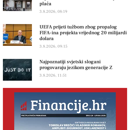
plaća
3.8.2026, 08:19
UEFA prijeti tužbom zbog propalog
FIFA-ina projekta vrijednog 20 milijardi
dolara
3.8.2026, 09:15
Najpoznatiji svjetski slogani
progovaraju jezikom generacije Z
3.8.2026, 11:51