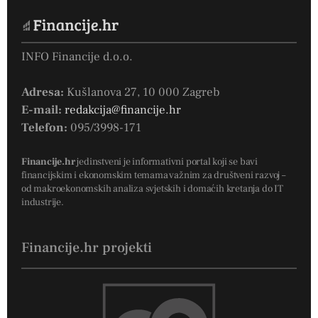
INFO Financije d.o.o.
Adresa:
Kušlanova 27, 10 000 Zagreb
E-mail:
redakcija@financije.hr
Telefon:
095/3998-171
Financije.hr
jedinstveni je informativni portal koji se bavi
financijskim i ekonomskim temama važnim za društveni razvoj –
od makroekonomskih analiza svjetskih i domaćih kretanja do IT
industrije.
Financije.hr projekti