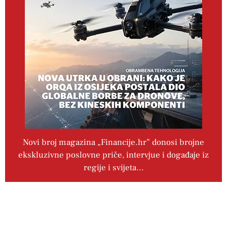
Novi broj magazina „Financije.hr” donosi brojne
ekskluzivne poslovne priče, intervjue i događaje iz
regije i svijeta…