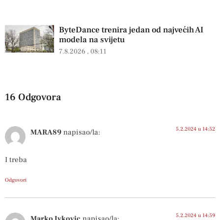
ByteDance trenira jedan od najvećih AI
modela na svijetu
7.8.2026
08:11
16 Odgovora
5.2.2024 u 14:52
MARA89
napisao/la:
I treba
Odgovori
5.2.2024 u 14:59
Marko Ivkovic
napisao/la: