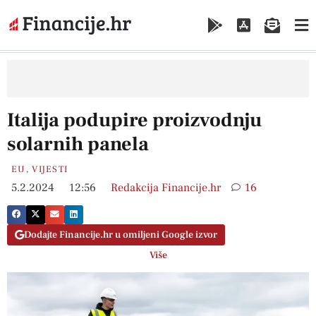
Italija podupire proizvodnju
solarnih panela
EU
,
VIJESTI
5.2.2024
12:56
Redakcija Financije.hr
16
Dodajte Financije.hr u omiljeni Google izvor
Više