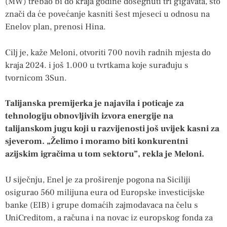
(MW) trebao bi do kraja godine dosegnuti tri gigavata, što
znači da će povećanje kasniti šest mjeseci u odnosu na
Enelov plan, prenosi Hina.
Cilj je, kaže Meloni, otvoriti 700 novih radnih mjesta do
kraja 2024. i još 1.000 u tvrtkama koje surađuju s
tvornicom 3Sun.
Talijanska premijerka je najavila i poticaje za
tehnologiju obnovljivih izvora energije na
talijanskom jugu koji u razvijenosti još uvijek kasni za
sjeverom. „Želimo i moramo biti konkurentni
azijskim igračima u tom sektoru”, rekla je Meloni.
U siječnju, Enel je za proširenje pogona na Siciliji
osigurao 560 milijuna eura od Europske investicijske
banke (EIB) i grupe domaćih zajmodavaca na čelu s
UniCreditom, a računa i na novac iz europskog fonda za