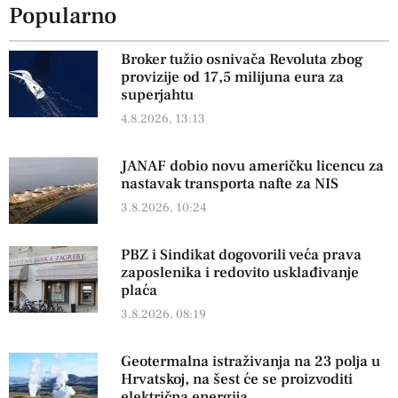
Popularno
Broker tužio osnivača Revoluta zbog
provizije od 17,5 milijuna eura za
superjahtu
4.8.2026, 13:13
JANAF dobio novu američku licencu za
nastavak transporta nafte za NIS
3.8.2026, 10:24
PBZ i Sindikat dogovorili veća prava
zaposlenika i redovito usklađivanje
plaća
3.8.2026, 08:19
Geotermalna istraživanja na 23 polja u
Hrvatskoj, na šest će se proizvoditi
električna energija