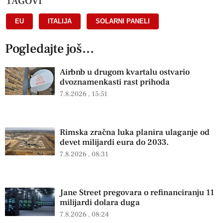
TAGOVI
EU
,
ITALIJA
,
SOLARNI PANELI
Pogledajte još...
Airbnb u drugom kvartalu ostvario
dvoznamenkasti rast prihoda
7.8.2026
15:51
Rimska zračna luka planira ulaganje od
devet milijardi eura do 2033.
7.8.2026
08:31
Jane Street pregovara o refinanciranju 11
milijardi dolara duga
7.8.2026
08:24