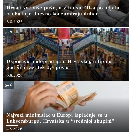
Hrvati sve više puše, u vrhu su EU-a po udjelu
osoba koje dnevno konzumiraju duhan
6.8.2026
6
Usporava maloprodaja u Hrvatskoj, u lipnju
godišnji rast tek 0,4 posto
6.8.2026
6
Najveći minimalac u Europi isplaćuje se u
Luksemburgu, Hrvatska u “srednjoj skupini”
4.8.2026