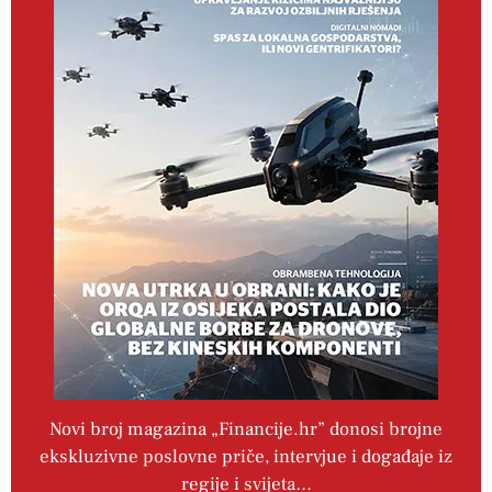
Novi broj magazina „Financije.hr” donosi brojne
ekskluzivne poslovne priče, intervjue i događaje iz
regije i svijeta…