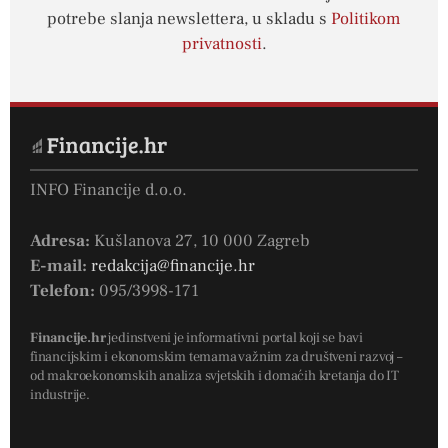
potrebe slanja newslettera, u skladu s
Politikom
privatnosti
.
INFO Financije d.o.o.
Adresa:
Kušlanova 27, 10 000 Zagreb
E-mail:
redakcija@financije.hr
Telefon:
095/3998-171
Financije.hr
jedinstveni je informativni portal koji se bavi
financijskim i ekonomskim temama važnim za društveni razvoj –
od makroekonomskih analiza svjetskih i domaćih kretanja do IT
industrije.