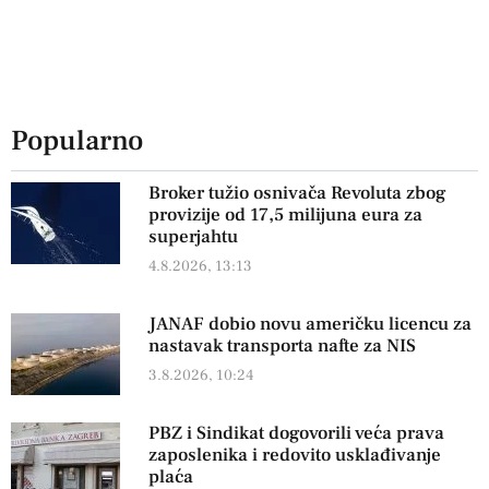
Popularno
Broker tužio osnivača Revoluta zbog
provizije od 17,5 milijuna eura za
superjahtu
4.8.2026, 13:13
JANAF dobio novu američku licencu za
nastavak transporta nafte za NIS
3.8.2026, 10:24
PBZ i Sindikat dogovorili veća prava
zaposlenika i redovito usklađivanje
plaća