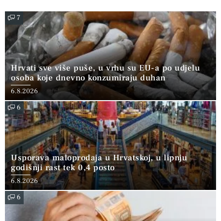
7
Hrvati sve više puše, u vrhu su EU-a po udjelu
osoba koje dnevno konzumiraju duhan
6.8.2026
6
Usporava maloprodaja u Hrvatskoj, u lipnju
godišnji rast tek 0,4 posto
6.8.2026
6