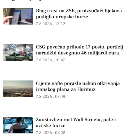
Blagi rast na ZSE, proizvođači lijekova
podigli europske burze
7.8.2026
12:12
CSG povećao prihode 17 posto, portfelj
narudžbi dosegnuo 46 milijardi eura
7.8.2026
10:47
Cijene nafte porasle nakon otkrivanja
iranskog plana za Hormuz
7.8.2026
08:49
Zaustavljen rast Wall Streeta, pale i
azijske burze
7.8.2026
08:25