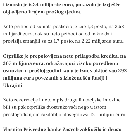
i iznosio je 6,34 milijarde eura, pokazalo je izvješće
objavljeno krajem prošlog tjedna.
Neto prihod od kamata poskočio je za 71,3 posto, na 3,58
milijardi eura, dok su neto prihodi od od naknada i
provizija smanjili se za 1,7 posto, na 2,22 milijarde eura.
Otprilike je prepolovljena neto prilagodba kredita, na
367 milijuna eura, odražavajući visoku poredbenu
osnovicu u prošloj godini kada je iznos uključivao 292
milijuna eura povezanih s izloženošću Rusiji i
Ukrajini.
Neto rezervacije i neto otpis druge financijske imovine
bili su pak otprilike dvostruko veći nego u istom
prošlogodišnjem razdoblju, dosegnuvši 121 milijun eura.
Vlasnica Privredne banke Zagreb zaključila je drugo