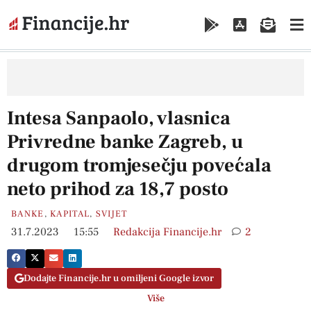
Intesa Sanpaolo, vlasnica
Privredne banke Zagreb, u
drugom tromjesečju povećala
neto prihod za 18,7 posto
BANKE
,
KAPITAL
,
SVIJET
31.7.2023
15:55
Redakcija Financije.hr
2
Dodajte Financije.hr u omiljeni Google izvor
Više