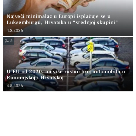
Najveći minimalac u Europi isplaćuje se u
Luksemburgu, Hrvatska u “srednjoj skupini”
4.8.2026
5
U EU od 2020. najviše rastao broj automobila u
Rumunjskoj i Hrvatskoj
4.8.2026