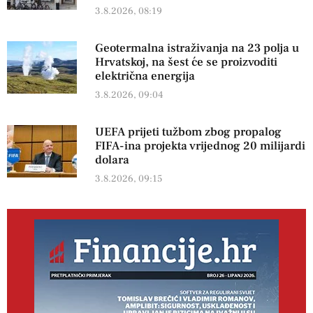
3.8.2026, 08:19
Geotermalna istraživanja na 23 polja u
Hrvatskoj, na šest će se proizvoditi
električna energija
3.8.2026, 09:04
UEFA prijeti tužbom zbog propalog
FIFA-ina projekta vrijednog 20 milijardi
dolara
3.8.2026, 09:15