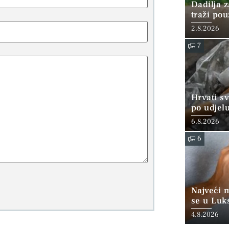
Dadilja z
traži po
2.8.2026
7
Hrvati s
po udjel
konzumi
6.8.2026
6
Najveći 
se u Luk
“srednjoj
4.8.2026