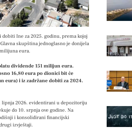
i dobiti Ine za 2025. godinu, prema kojoj
 Glavna skupština jednoglasno je donijela
milijuna eura.
latu dividende 151 milijun eura.
no 16,80 eura po dionici bit će
un eura) i iz zadržane dobiti za 2024.
. lipnja 2026. evidentirani u depozitoriju
ekuje do 10. srpnja ove godine. Na
išnji i konsolidirani financijski
rugi izvještaji.