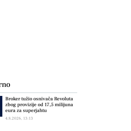
rno
Broker tužio osnivača Revoluta
zbog provizije od 17,5 milijuna
eura za superjahtu
4.8.2026, 13:13