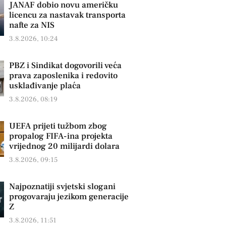
JANAF dobio novu američku
licencu za nastavak transporta
nafte za NIS
3.8.2026, 10:24
PBZ i Sindikat dogovorili veća
prava zaposlenika i redovito
usklađivanje plaća
3.8.2026, 08:19
UEFA prijeti tužbom zbog
propalog FIFA-ina projekta
vrijednog 20 milijardi dolara
3.8.2026, 09:15
Najpoznatiji svjetski slogani
progovaraju jezikom generacije
Z
3.8.2026, 11:51