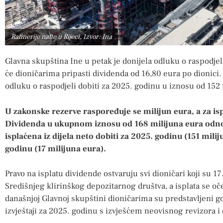
Rafinerije nafte u Rijeci, Izvor: Ina
Glavna skupština Ine u petak je donijela odluku o raspodjel
će dioničarima pripasti dividenda od 16,80 eura po dionici.
odluku o raspodjeli dobiti za 2025. godinu u iznosu od 152 
U zakonske rezerve raspoređuje se milijun eura, a za isp
Dividenda u ukupnom iznosu od 168 milijuna eura odnos
isplaćena iz dijela neto dobiti za 2025. godinu (151 milij
godinu (17 milijuna eura).
Pravo na isplatu dividende ostvaruju svi dioničari koji su 17
Središnjeg klirinškog depozitarnog društva, a isplata se oč
današnjoj Glavnoj skupštini dioničarima su predstavljeni god
izvještaji za 2025. godinu s izvješćem neovisnog revizora i d