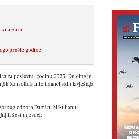
ijuna eura
 nego prošle godine
ca za poslovnu godinu 2025. Deloitte je
jih konsolidiranih financijskih izvještaja
dzornog odbora Damiru Mikuljanu,
jnjih šest mjeseci.