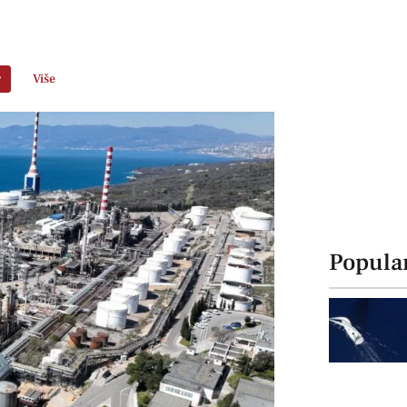
r
Više
Popula