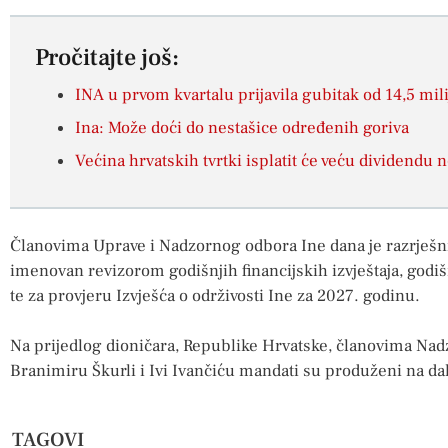
Pročitajte još:
INA u prvom kvartalu prijavila gubitak od 14,5 mil
Ina: Može doći do nestašice određenih goriva
Većina hrvatskih tvrtki isplatit će veću dividendu
Članovima Uprave i Nadzornog odbora Ine dana je razrješni
imenovan revizorom godišnjih financijskih izvještaja, godišn
te za provjeru Izvješća o održivosti Ine za 2027. godinu.
Na prijedlog dioničara, Republike Hrvatske, članovima Na
Branimiru Škurli i Ivi Ivančiću mandati su produženi na dal
TAGOVI