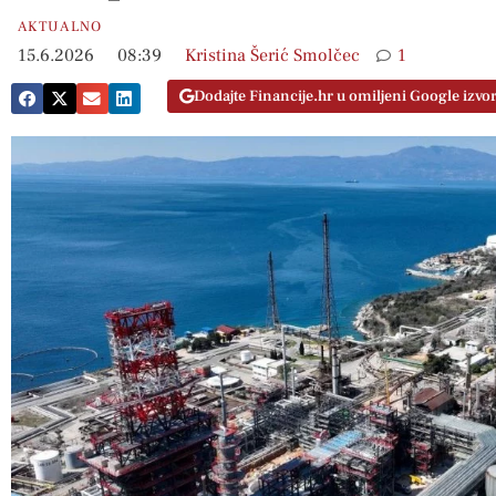
AKTUALNO
15.6.2026
08:39
Kristina Šerić Smolčec
1
Dodajte Financije.hr u omiljeni Google izvo