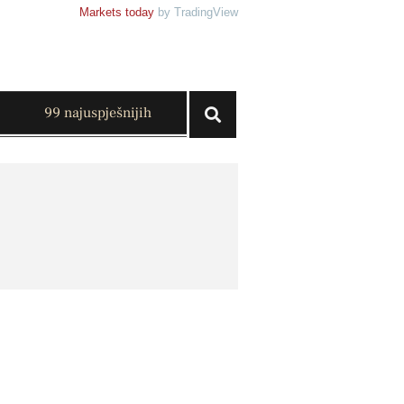
Markets today
by TradingView
99 najuspješnijih