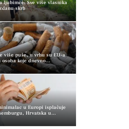
a ljubimce: Sve više vlasnika
uzdanu skrb
ve više puše, u vrhu su EU-a
u osoba koje dnevno
raju duhan
minimalac u Europi isplaćuje
semburgu, Hrvatska u
 skupini”