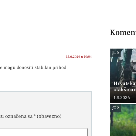
Koment
8
15.6.2026 u 10:04
ce mogu donositi stabilan prihod
Hrvatska
olakšica
1.8.2026
8
su označena sa
* (obavezno)