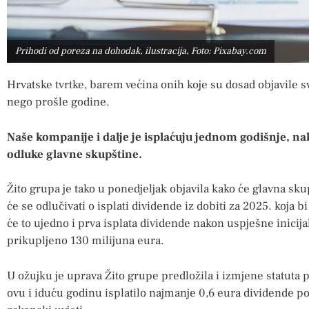
Prihodi od poreza na dohodak, ilustracija, Foto: Pixabay.com
Hrvatske tvrtke, barem većina onih koje su dosad objavile sv
nego prošle godine.
Naše kompanije i dalje je isplaćuju jednom godišnje, nak
odluke glavne skupštine.
Žito grupa je tako u ponedjeljak objavila kako će glavna skup
će se odlučivati o isplati dividende iz dobiti za 2025. koja bi
će to ujedno i prva isplata dividende nakon uspješne inicij
prikupljeno 130 milijuna eura.
U ožujku je uprava Žito grupe predložila i izmjene statuta 
ovu i iduću godinu isplatilo najmanje 0,6 eura dividende po 