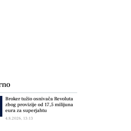
rno
Broker tužio osnivača Revoluta
zbog provizije od 17,5 milijuna
eura za superjahtu
4.8.2026, 13:13