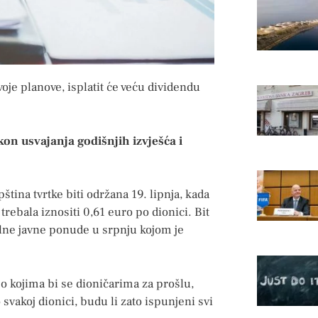
oje planove, isplatit će veću dividendu
on usvajanja godišnjih izvješća i
ština tvrtke biti održana 19. lipnja, kada
 trebala iznositi 0,61 euro po dionici. Bit
alne javne ponude u srpnju kojom je
po kojima bi se dioničarima za prošlu,
svakoj dionici, budu li zato ispunjeni svi