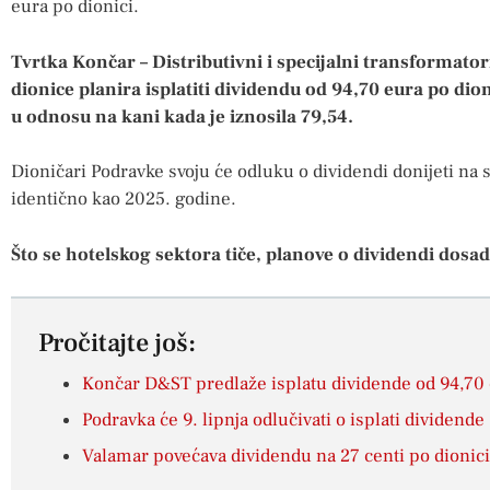
eura po dionici.
Tvrtka Končar – Distributivni i specijalni transformato
dionice planira isplatiti dividendu od 94,70 eura po dion
u odnosu na kani kada je iznosila 79,54.
Dioničari Podravke svoju će odluku o dividendi donijeti na sk
identično kao 2025. godine.
Što se hotelskog sektora tiče, planove o dividendi dosad
Pročitajte još:
Končar D&ST predlaže isplatu dividende od 94,70 
Podravka će 9. lipnja odlučivati o isplati dividende
Valamar povećava dividendu na 27 centi po dionici 