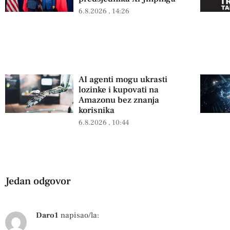
6.8.2026
14:26
AI agenti mogu ukrasti
lozinke i kupovati na
Amazonu bez znanja
korisnika
6.8.2026
10:44
Jedan odgovor
Daro1
napisao/la: