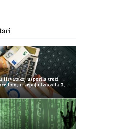
ari
 u Hrvatskoj usporila treći
aredom, u srpnju iznosila 3,9