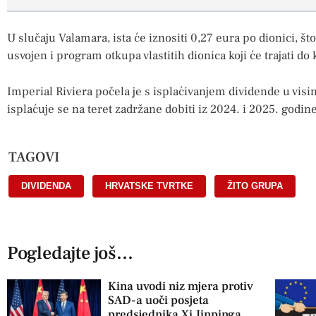
U slučaju Valamara, ista će iznositi 0,27 eura po dionici, što
usvojen i program otkupa vlastitih dionica koji će trajati do 
Imperial Riviera počela je s isplaćivanjem dividende u visini
isplaćuje se na teret zadržane dobiti iz 2024. i 2025. godine
TAGOVI
DIVIDENDA
,
HRVATSKE TVRTKE
,
ŽITO GRUPA
Pogledajte još...
Kina uvodi niz mjera protiv
SAD-a uoči posjeta
predsjednika Xi Jinpinga