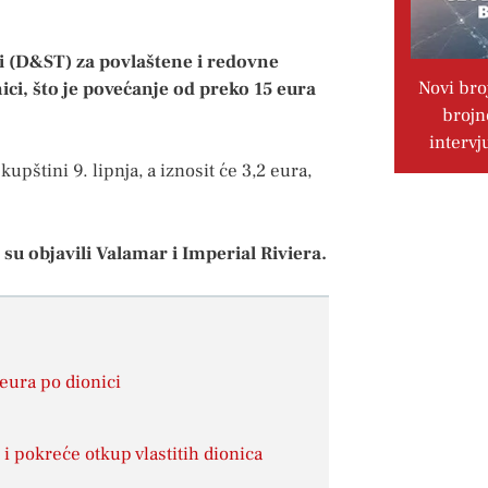
ri (D&ST) za povlaštene i redovne
Novi bro
ici, što je povećanje od preko 15 eura
brojn
intervj
upštini 9. lipnja, a iznosit će 3,2 eura,
 su objavili Valamar i Imperial Riviera.
eura po dionici
i pokreće otkup vlastitih dionica