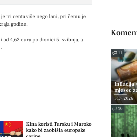
 je tri centa više nego lani, pri čemu je
kraja godine.
Koment
 od 4,63 eura po dionici 5. svibnja, a
.
11
Inflacija
mjesec z
posto
31.7.2026
10
Kina koristi Tursku i Maroko
kako bi zaobišla europske
carine