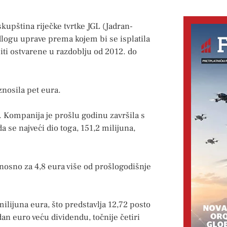
 skupština riječke tvrtke JGL (Jadran-
jedlogu uprave prema kojem bi se isplatila
iti ostvarene u razdoblju od 2012. do
iznosila pet eura.
e. Kompanija je prošlu godinu završila s
a se najveći dio toga, 151,2 milijuna,
dnosno za 4,8 eura više od prošlogodišnje
ilijuna eura, što predstavlja 12,72 posto
dan euro veću dividendu, točnije četiri