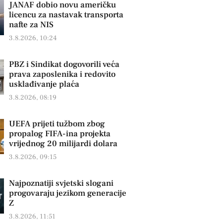
JANAF dobio novu američku
licencu za nastavak transporta
nafte za NIS
3.8.2026, 10:24
PBZ i Sindikat dogovorili veća
prava zaposlenika i redovito
usklađivanje plaća
3.8.2026, 08:19
UEFA prijeti tužbom zbog
propalog FIFA-ina projekta
vrijednog 20 milijardi dolara
3.8.2026, 09:15
Najpoznatiji svjetski slogani
progovaraju jezikom generacije
Z
3.8.2026, 11:51