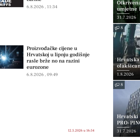
Otkriven
6.8.2026
11:34
umjetne i
31.7.2026
8
Proizvođačke cijene u
Hrvatskoj u lipnju godišnje
Hrvatska
rasle brže no na razini
olakšica
eurozone
1.8.2026
6.8.2026
09:49
8
Hrvatski
PRO-PIN
12.5.2026 u 16:54
31.7.2026