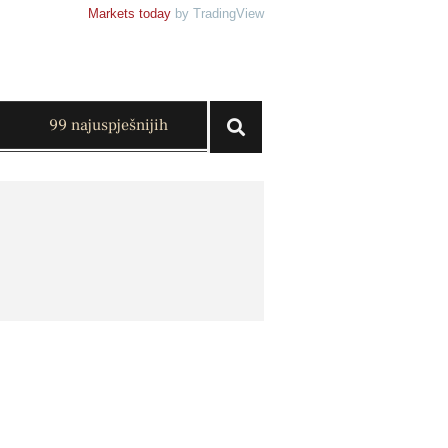
Markets today
by TradingView
99 najuspješnijih