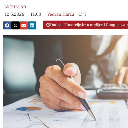
AKTUALNO
12.5.2026
11:00
Vedran Harča
1
Dodajte Financije.hr u omiljeni Google izvo