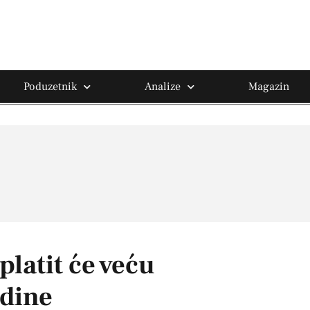
Poduzetnik
Analize
Magazin
platit će veću
odine