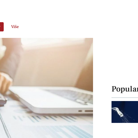
r
Više
Popula