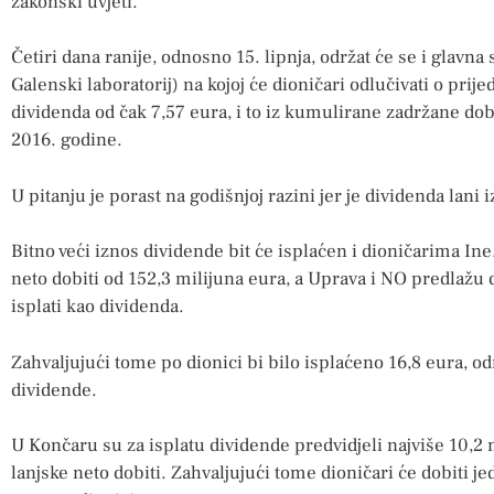
zakonski uvjeti.
Četiri dana ranije, odnosno 15. lipnja, održat će se i glavna
Galenski laboratorij) na kojoj će dioničari odlučivati o pri
dividenda od čak 7,57 eura, i to iz kumulirane zadržane dob
2016. godine.
U pitanju je porast na godišnjoj razini jer je dividenda lani 
Bitno veći iznos dividende bit će isplaćen i dioničarima In
neto dobiti od 152,3 milijuna eura, a Uprava i NO predlažu d
isplati kao dividenda.
Zahvaljujući tome po dionici bi bilo isplaćeno 16,8 eura, o
dividende.
U Končaru su za isplatu dividende predvidjeli najviše 10,2 m
lanjske neto dobiti. Zahvaljujući tome dioničari će dobiti je