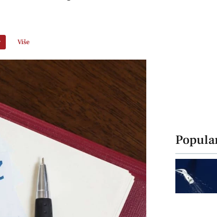
r
Više
Popula