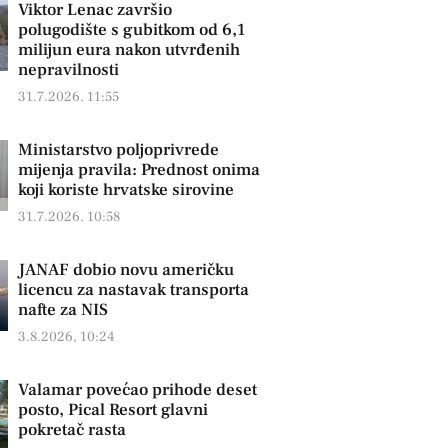
Viktor Lenac završio
polugodište s gubitkom od 6,1
milijun eura nakon utvrđenih
nepravilnosti
31.7.2026, 11:55
Ministarstvo poljoprivrede
mijenja pravila: Prednost onima
koji koriste hrvatske sirovine
31.7.2026, 10:58
JANAF dobio novu američku
licencu za nastavak transporta
nafte za NIS
3.8.2026, 10:24
Valamar povećao prihode deset
posto, Pical Resort glavni
pokretač rasta