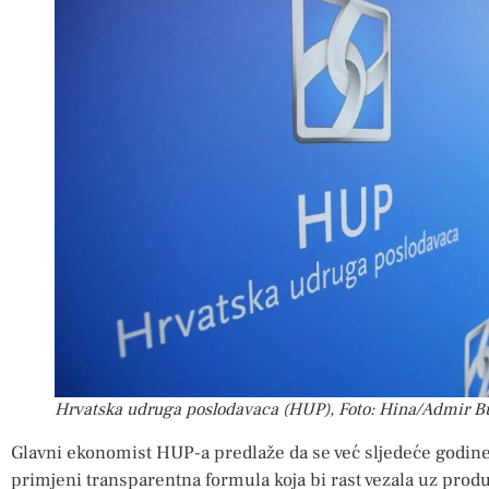
Hrvatska udruga poslodavaca (HUP), Foto: Hina/Admir Bu
Glavni ekonomist HUP-a predlaže da se već sljedeće godin
primjeni transparentna formula koja bi rast vezala uz prod