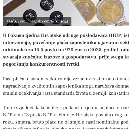
Plaća, Foto: Freepik.com/Ilustracija
U Fokusu tjedna Hrvatske udruge poslodavaca (HUP) ist
intervencije, povećanje plaća zaposlenika u javnom sek
minimalca za 15,5 posto na 970 eura u 2025. godini, od
stvaraju značajne izazove u gospodarstvu, prije svega kr
pogoršanja konkurentnosti tvrtki.
Rast plaća u javnom sektoru nije vezan uz rast produktivno
nagrađivanje kvalitetnih zaposlenika stoga narušava domaće 
smislu očekivanja rasta standarda života u zemlji, konstati
Tome svjedoči, kako ističe, i podatak da je masa plaća na ra
BDP-a na 13 posto BDP-a, čime je Hrvatska postala druga n
roku, smatra, bruto plaće ne bi smjele rasti nominalno god