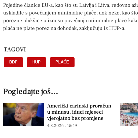
Pojedine članice EU-a, kao što su Latvija i Litva, redovno a
uskladile s povećanjem minimalne plaće, dok neke, kao što 
porezne olakšice u iznosu povećanja minimalne plaće kako
plaća ne plate porez na dohodak, zaključuju iz HUP-a.
TAGOVI
BDP
,
HUP
,
PLAĆE
Pogledajte još...
Američki carinski proračun
u minusu, idući mjeseci
vjerojatno bez promjene
4.8.2026
15:49