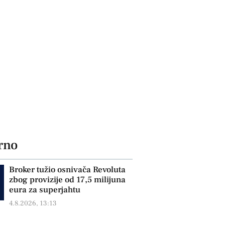
rno
Broker tužio osnivača Revoluta
zbog provizije od 17,5 milijuna
eura za superjahtu
4.8.2026, 13:13