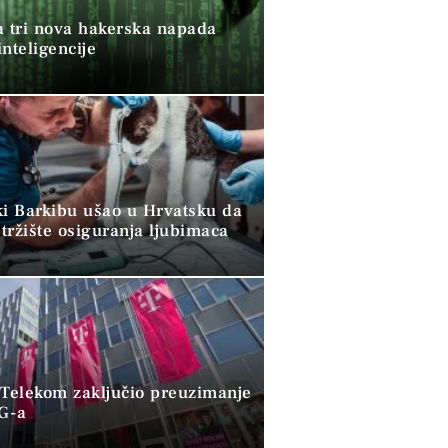
a tri nova hakerska napada
nteligencije
ki Barkibu ušao u Hrvatsku da
tržište osiguranja ljubimaca
 Telekom zaključio preuzimanje
G-a