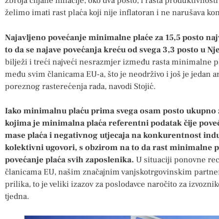
zbroja ciljane inflacije, oko dva posto, i rasta produktivnost
želimo imati rast plaća koji nije inflatoran i ne narušava 
Najavljeno povećanje minimalne plaće za 15,5 posto naj
to da se najave povećanja kreću od svega 3,3 posto u Nj
bilježi i treći najveći nesrazmjer između rasta minimalne 
među svim članicama EU-a, što je neodrživo i još je jedan 
poreznog rasterećenja rada, navodi Stojić.
Iako minimalnu plaću prima svega osam posto ukupno za
kojima je minimalna plaća referentni podatak čije pov
mase plaća i negativnog utjecaja na konkurentnost indu
kolektivni ugovori, s obzirom na to da rast minimalne 
povećanje plaća svih zaposlenika.
U situaciji ponovne re
članicama EU, našim značajnim vanjskotrgovinskim partn
prilika, to je veliki izazov za poslodavce naročito za izvozn
tjedna.