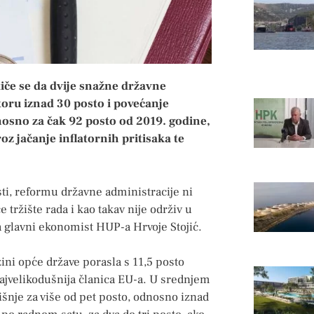
iče se da dvije snažne državne
toru iznad 30 posto i povećanje
nosno za čak 92 posto od 2019. godine,
oz jačanje inflatornih pritisaka te
sti, reformu državne administracije ni
tržište rada i kao takav nije održiv u
ra glavni ekonomist HUP-a Hrvoje Stojić.
zini opće države porasla s 11,5 posto
ajvelikodušnija članica EU-a. U srednjem
išnje za više od pet posto, odnosno iznad