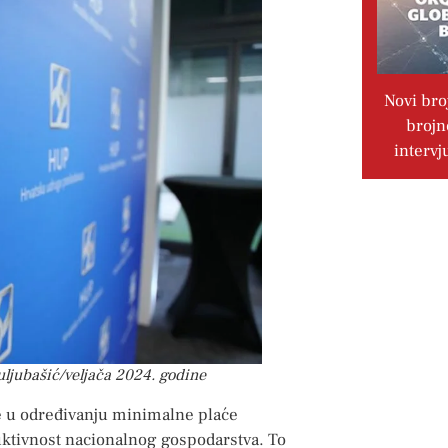
Novi bro
brojn
intervj
ljubašić/veljača 2024. godine
e u određivanju minimalne plaće
uktivnost nacionalnog gospodarstva. To