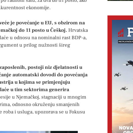
i po radnom satu, za dva do tri posto, ako
konkurentnost ekonomije.
veće je povećanje u EU, s obzirom na
emačkoj do 11 posto u Češkoj.
Hrvatska
plaće u odnosu na nominalni rast BDP-a,
argument u prilog nužnosti šireg
poslenih, postoji niz djelatnosti u
ećanje automatski dovodi do povećanja
strija u kojima se primjenjuju
plaće u tim sektorima generira
cesije u Njemačkoj, stagnaciji u mnogim
erima, odnosno okruženju smanjenih
ike roba i usluga, upozorava se u Fokusu