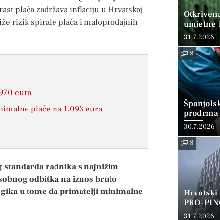
rast plaća zadržava inflaciju u Hrvatskoj
Otkriven
že rizik spirale plaća i maloprodajnih
umjetne i
31.7.2026
8
 970 eura
Španjols
nimalne plaće na 1.093 eura
prodrma 
30.7.2026
8
g standarda radnika s najnižim
osobnog odbitka na iznos bruto
ogika u tome da primatelji minimalne
Hrvatski
PRO-PIN
31.7.2026