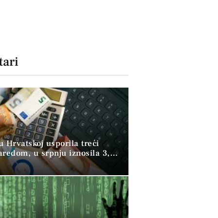
ari
 u Hrvatskoj usporila treći
aredom, u srpnju iznosila 3,9