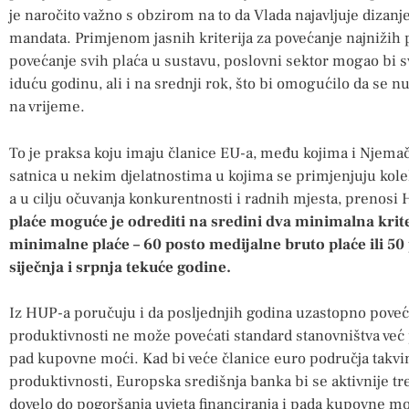
je naročito važno s obzirom na to da Vlada najavljuje dizan
mandata. Primjenom jasnih kriterija za povećanje najnižih pl
povećanje svih plaća u sustavu, poslovni sektor mogao bi sv
iduću godinu, ali i na srednji rok, što bi omogućilo da se n
na vrijeme.
To je praksa koju imaju članice EU-a, među kojima i Njema
satnica u nekim djelatnostima u kojima se primjenjuju kolek
a u cilju očuvanja konkurentnosti i radnih mjesta, prenosi 
plaće moguće je odrediti na sredini dva minimalna krite
minimalne plaće – 60 posto medijalne bruto plaće ili 5
siječnja i srpnja tekuće godine.
Iz HUP-a poručuju i da posljednjih godina uzastopno pove
produktivnosti ne može povećati standard stanovništva već p
pad kupovne moći. Kad bi veće članice euro područja takv
produktivnosti, Europska središnja banka bi se aktivnije tre
dovelo do pogoršanja uvjeta financiranja i pada kupovne m