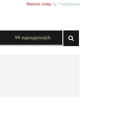
Markets today
by TradingView
99 najuspješnijih