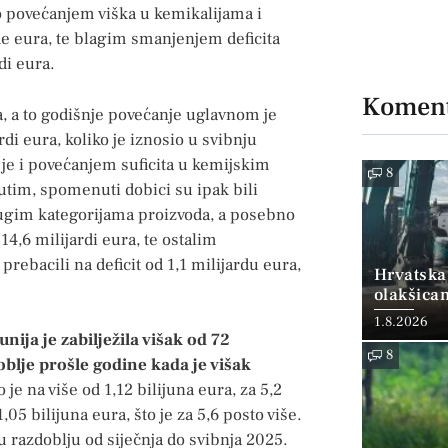
o povećanjem viška u kemikalijama i
de eura, te blagim smanjenjem deficita
di eura.
Koment
a, a to godišnje povećanje uglavnom je
di eura, koliko je iznosio u svibnju
 je i povećanjem suficita u kemijskim
8
utim, spomenuti dobici su ipak bili
rugim kategorijama proizvoda, a posebno
 14,6 milijardi eura, te ostalim
prebacili na deficit od 1,1 milijardu eura,
Hrvatska
olakšica
1.8.2026
ija je zabilježila višak od 72
8
oblje prošle godine kada je višak
 je na više od 1,12 bilijuna eura, za 5,2
,05 bilijuna eura, što je za 5,6 posto više.
u razdoblju od siječnja do svibnja 2025.