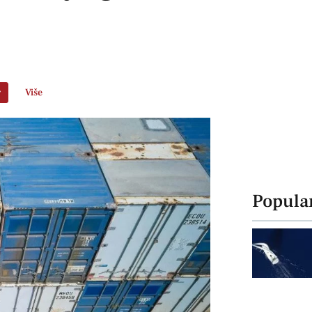
r
Više
Popula