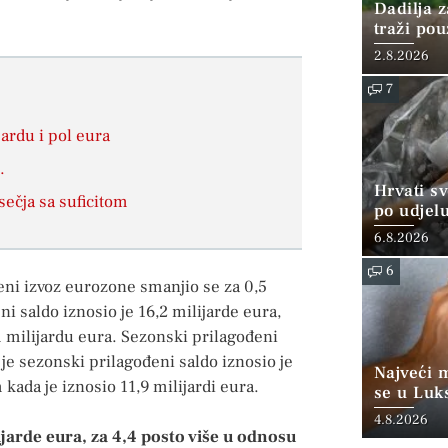
Dadilja z
traži po
2.8.2026
7
ardu i pol eura
.
Hrvati s
sečja sa suficitom
po udjel
konzumi
6.8.2026
6
eni izvoz eurozone smanjio se za 0,5
i saldo iznosio je 16,2 milijarde eura,
1 milijardu eura. Sezonski prilagođeni
 je sezonski prilagođeni saldo iznosio je
Najveći 
 kada je iznosio 11,9 milijardi eura.
se u Luk
“srednjoj
4.8.2026
ijarde eura, za 4,4 posto više u odnosu