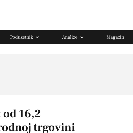
Poduzetnik
Analize
Magazin
t od 16,2
odnoj trgovini