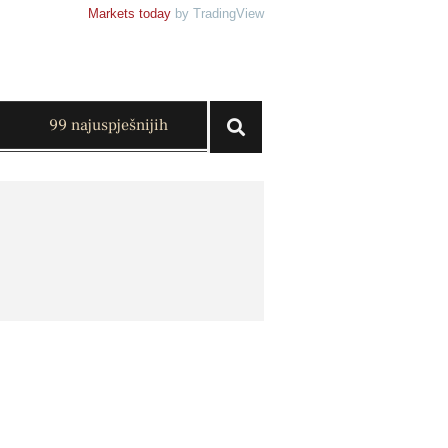
Markets today
by TradingView
99 najuspješnijih