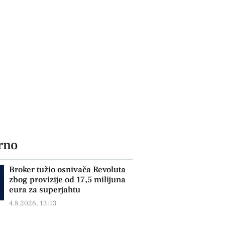
rno
Broker tužio osnivača Revoluta
zbog provizije od 17,5 milijuna
eura za superjahtu
4.8.2026, 13:13