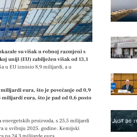
okazale su višak u robnoj razmjeni s
oj uniji (EU) zabilježen višak od 13,1
ša u EU iznosio 8,9 milijardi, a u
 milijardi eura, što je povećanje od 0,9
milijardi eura, što je pad od 0,6 posto
 energetskih proizvoda, s 25,5 milijardi
ura u svibnju 2025. godine. Kemijski
ura na 24,3 milijarde eura.