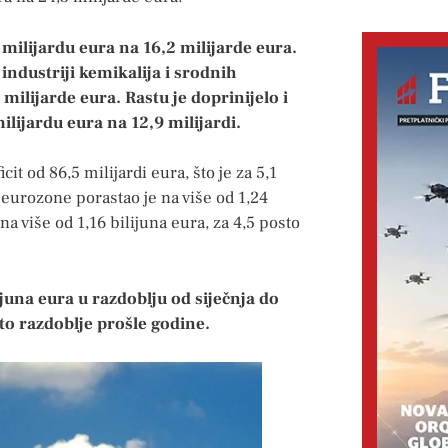
 milijardu eura na 16,2 milijarde eura.
industriji kemikalija i srodnih
 milijarde eura. Rastu je doprinijelo i
ilijardu eura na 12,9 milijardi.
it od 86,5 milijardi eura, što je za 5,1
z eurozone porastao je na više od 1,24
na više od 1,16 bilijuna eura, za 4,5 posto
juna eura u razdoblju od siječnja do
to razdoblje prošle godine.