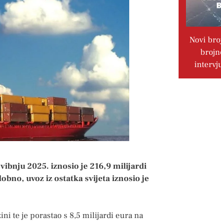
Novi bro
brojn
intervj
svibnju 2025. iznosio je 216,9 milijardi
dobno, uvoz iz ostatka svijeta iznosio je
i te je porastao s 8,5 milijardi eura na