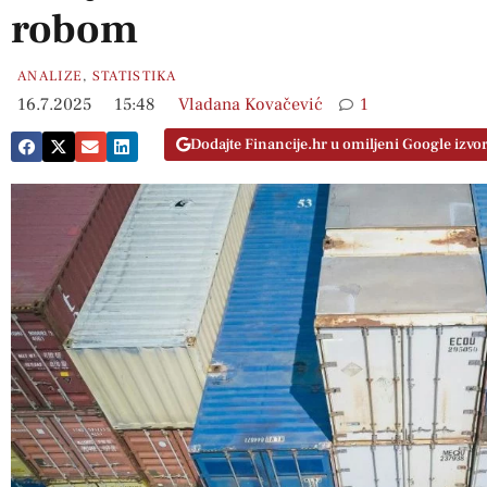
robom
ANALIZE
,
STATISTIKA
16.7.2025
15:48
Vladana Kovačević
1
Dodajte Financije.hr u omiljeni Google izvo