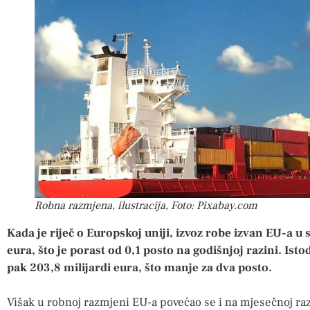
Robna razmjena, ilustracija, Foto: Pixabay.com
Kada je riječ o Europskoj uniji, izvoz robe izvan EU-a u 
eura, što je porast od 0,1 posto na godišnjoj razini. Isto
pak 203,8 milijardi eura, što manje za dva posto.
Višak u robnoj razmjeni EU-a povećao se i na mjesečnoj razin