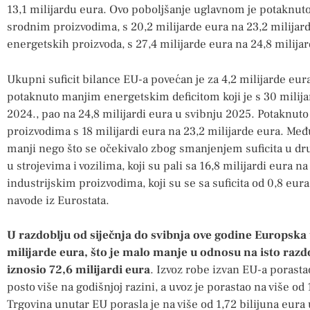
13,1 milijardu eura. Ovo poboljšanje uglavnom je potaknut
srodnim proizvodima, s 20,2 milijarde eura na 23,2 milijar
energetskih proizvoda, s 27,4 milijarde eura na 24,8 milijar
Ukupni suficit bilance EU-a povećan je za 4,2 milijarde eur
potaknuto manjim energetskim deficitom koji je s 30 milijar
2024., pao na 24,8 milijardi eura u svibnju 2025. Potaknuto
proizvodima s 18 milijardi eura na 23,2 milijarde eura. Međ
manji nego što se očekivalo zbog smanjenjem suficita u d
u strojevima i vozilima, koji su pali sa 16,8 milijardi eura na
industrijskim proizvodima, koji su se sa suficita od 0,8 eura 
navode iz Eurostata.
U razdoblju od siječnja do svibnja ove godine Europska un
milijarde eura, što je malo manje u odnosu na isto razd
iznosio 72,6 milijardi eura
. Izvoz robe izvan EU-a porastao
posto više na godišnjoj razini, a uvoz je porastao na više od 1
Trgovina unutar EU porasla je na više od 1,72 bilijuna eura 