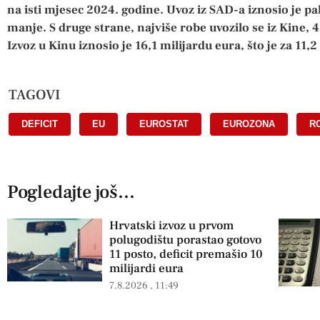
na isti mjesec 2024. godine. Uvoz iz SAD-a iznosio je pak
manje. S druge strane, najviše robe uvozilo se iz Kine, 43
Izvoz u Kinu iznosio je 16,1 milijardu eura, što je za 11,
TAGOVI
DEFICIT
,
EU
,
EUROSTAT
,
EUROZONA
,
R
Pogledajte još...
Hrvatski izvoz u prvom
polugodištu porastao gotovo
11 posto, deficit premašio 10
milijardi eura
7.8.2026
11:49