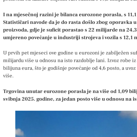
I na mjesečnoj razini je bilanca eurozone porasla, s 11,1
Statističari navode da je do rasta došlo zbog oporavka u 
proizvoda, gdje je suficit porastao s 22 milijarde na 24,3
umjereno povećanje u industriji strojeva i vozila s 12,1 m
U prvih pet mjeseci ove godine u eurozoni je zabilježen sufic
milijardu više u odnosu na isto razdoblje lani. Izvoz robe i
bilijuna eura, što je godišnje povećanje od 4,6 posto, a uvoz 
više.
Trgovina unutar eurozone porasla je na više od 1,09 bili
svibnja 2025. godine, za jedan posto više u odnosu na is