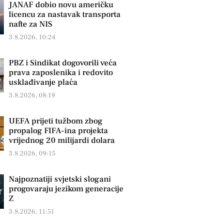
JANAF dobio novu američku
licencu za nastavak transporta
nafte za NIS
3.8.2026, 10:24
PBZ i Sindikat dogovorili veća
prava zaposlenika i redovito
usklađivanje plaća
3.8.2026, 08:19
UEFA prijeti tužbom zbog
propalog FIFA-ina projekta
vrijednog 20 milijardi dolara
3.8.2026, 09:15
Najpoznatiji svjetski slogani
progovaraju jezikom generacije
Z
3.8.2026, 11:51