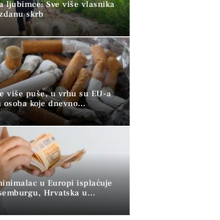
a ljubimce: Sve više vlasnika
uzdanu skrb
ve više puše, u vrhu su EU-a
u osoba koje dnevno
raju duhan
minimalac u Europi isplaćuje
semburgu, Hrvatska u
 skupini”