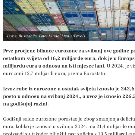
Izvoz, ilustracija. Foto: Kindel Media/Pexels
Prve procjene bilance eurozone za svibanj ove godine p
ostatkom svijeta od 16,2 milijarde eura, dok je u Europsk
milijardu eura u odnosu na isti mjesec lani.
U 2024. je vi
eurozoni 12,7 milijardi eura, prema Eurostatu.
Izvoz robe iz eurozone u ostatak svijeta iznosio je 242,6
posto u odnosu na svibanj 2024., a uvoz je iznosio 226,5 
na godišnjoj razini.
Godišnji saldo eurozone porastao je zbog smanjenja deficita
eura, koliko je iznosio u svibnju 2024., na 21,4 milijarde e
proizvodi su također bilježili rast suficita s 19,5 milijardi e