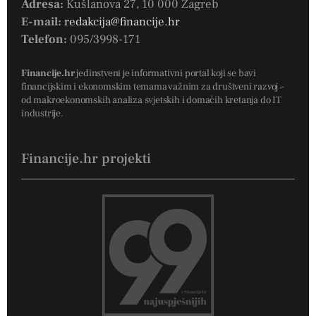
Adresa:
Kušlanova 27, 10 000 Zagreb
E-mail:
redakcija@financije.hr
Telefon:
095/3998-171
Financije.hr
jedinstveni je informativni portal koji se bavi
financijskim i ekonomskim temama važnim za društveni razvoj –
od makroekonomskih analiza svjetskih i domaćih kretanja do IT
industrije.
Financije.hr projekti