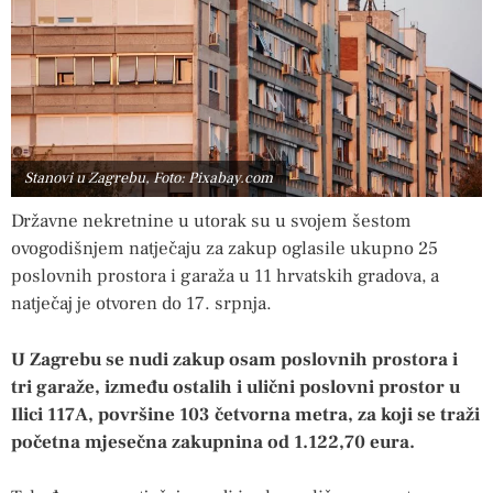
Stanovi u Zagrebu, Foto: Pixabay.com
Državne nekretnine u utorak su u svojem šestom
ovogodišnjem natječaju za zakup oglasile ukupno 25
poslovnih prostora i garaža u 11 hrvatskih gradova, a
natječaj je otvoren do 17. srpnja.
U Zagrebu se nudi zakup osam poslovnih prostora i
tri garaže, između ostalih i ulični poslovni prostor u
Ilici 117A, površine 103 četvorna metra, za koji se traži
početna mjesečna zakupnina od 1.122,70 eura.