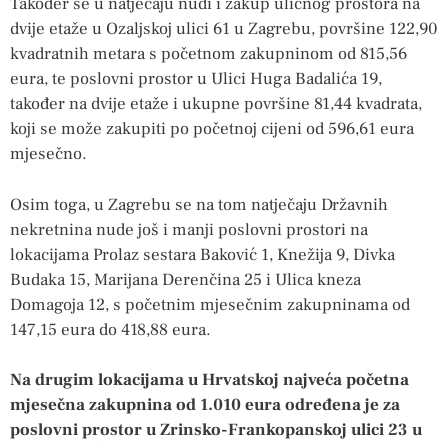
Također se u natječaju nudi i zakup uličnog prostora na
dvije etaže u Ozaljskoj ulici 61 u Zagrebu, površine 122,90
kvadratnih metara s početnom zakupninom od 815,56
eura, te poslovni prostor u Ulici Huga Badalića 19,
također na dvije etaže i ukupne površine 81,44 kvadrata,
koji se može zakupiti po početnoj cijeni od 596,61 eura
mjesečno.
Osim toga, u Zagrebu se na tom natječaju Državnih
nekretnina nude još i manji poslovni prostori na
lokacijama Prolaz sestara Baković 1, Knežija 9, Divka
Budaka 15, Marijana Derenčina 25 i Ulica kneza
Domagoja 12, s početnim mjesečnim zakupninama od
147,15 eura do 418,88 eura.
Na drugim lokacijama u Hrvatskoj najveća početna
mjesečna zakupnina od 1.010 eura određena je za
poslovni prostor u Zrinsko-Frankopanskoj ulici 23 u