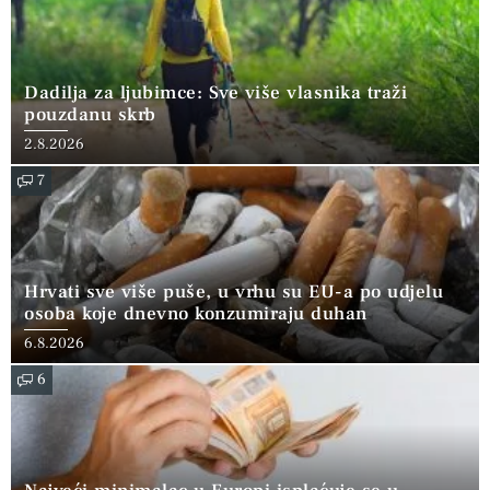
Dadilja za ljubimce: Sve više vlasnika traži
pouzdanu skrb
2.8.2026
7
Hrvati sve više puše, u vrhu su EU-a po udjelu
osoba koje dnevno konzumiraju duhan
6.8.2026
6