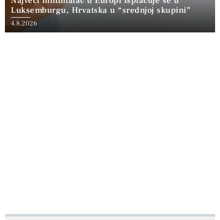
Najveći minimalac u Europi isplaćuje se u
Luksemburgu, Hrvatska u “srednjoj skupini”
4.8.2026