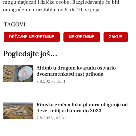
mogu natjecati i fizičke osobe. Razgledavanje će biti
omogućeno u razdoblju od 6. do 10. srpnja.
TAGOVI
DRŽAVNE NEKRETNINE
,
NEKRETNINE
,
ZAKUP
Pogledajte još...
Airbnb u drugom kvartalu ostvario
dvoznamenkasti rast prihoda
7.8.2026
15:51
Rimska zračna luka planira ulaganje od
devet milijardi eura do 2033.
7.8.2026
08:31