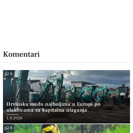
Komentari
8
Hrvatska među najboljima u Europi po
olakšicama za kapitalna ulaganja
1.8.2026
8