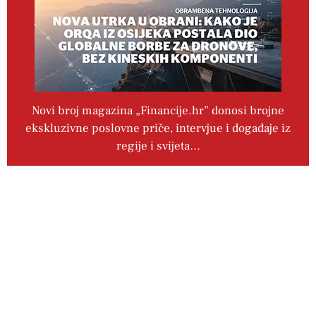
Novi broj magazina „Financije.hr” donosi brojne
ekskluzivne poslovne priče, intervjue i događaje iz
regije i svijeta…