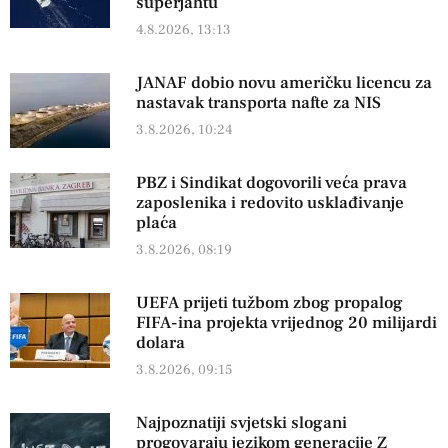
superjahtu
4.8.2026, 13:13
JANAF dobio novu američku licencu za
nastavak transporta nafte za NIS
3.8.2026, 10:24
PBZ i Sindikat dogovorili veća prava
zaposlenika i redovito usklađivanje
plaća
3.8.2026, 08:19
UEFA prijeti tužbom zbog propalog
FIFA-ina projekta vrijednog 20 milijardi
dolara
3.8.2026, 09:15
Najpoznatiji svjetski slogani
progovaraju jezikom generacije Z