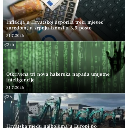
Inflacija u Hrvatskoj usporila treći mjesec
zaredom, u srpnju iznosila 3,9 posto
31.7.2026
10
Otkrivena tri nova hakerska napada umjetne
inteligencije
31.7.2026
8
Hrvatska među najboljima u Europi po