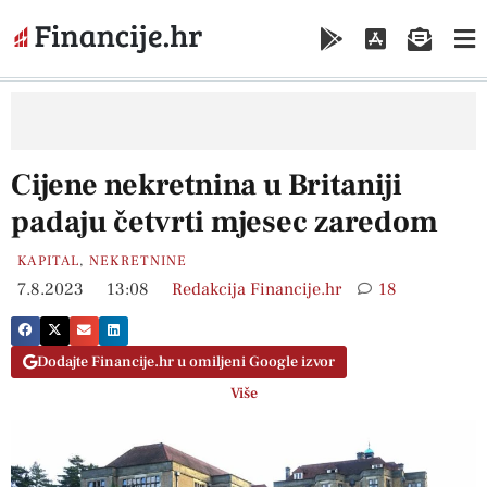
Cijene nekretnina u Britaniji
padaju četvrti mjesec zaredom
KAPITAL
,
NEKRETNINE
7.8.2023
13:08
Redakcija Financije.hr
18
Dodajte Financije.hr u omiljeni Google izvor
Više