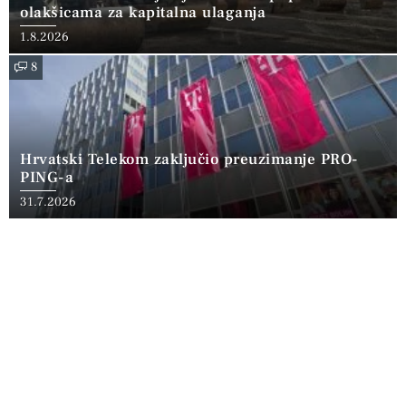
olakšicama za kapitalna ulaganja
1.8.2026
8
Hrvatski Telekom zaključio preuzimanje PRO-
PING-a
31.7.2026