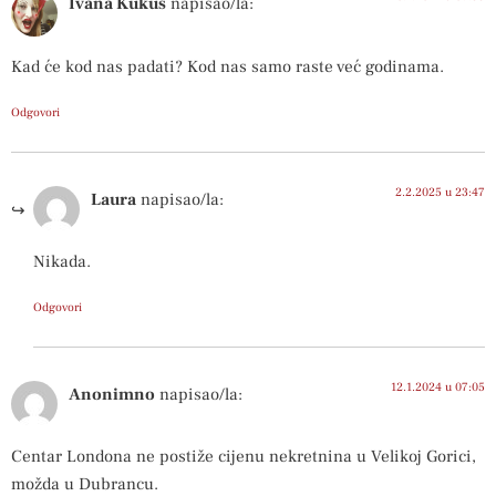
Ivana Kukus
napisao/la:
Kad će kod nas padati? Kod nas samo raste već godinama.
Odgovori
2.2.2025 u 23:47
Laura
napisao/la:
Nikada.
Odgovori
12.1.2024 u 07:05
Anonimno
napisao/la:
Centar Londona ne postiže cijenu nekretnina u Velikoj Gorici,
možda u Dubrancu.