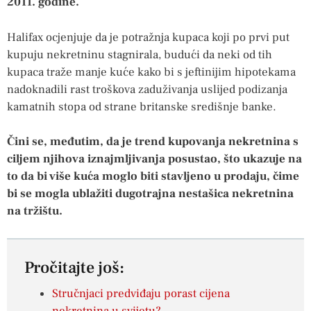
2011. godine.
Halifax ocjenjuje da je potražnja kupaca koji po prvi put
kupuju nekretninu stagnirala, budući da neki od tih
kupaca traže manje kuće kako bi s jeftinijim hipotekama
nadoknadili rast troškova zaduživanja uslijed podizanja
kamatnih stopa od strane britanske središnje banke.
Čini se, međutim, da je trend kupovanja nekretnina s
ciljem njihova iznajmljivanja posustao, što ukazuje na
to da bi više kuća moglo biti stavljeno u prodaju, čime
bi se mogla ublažiti dugotrajna nestašica nekretnina
na tržištu.
Pročitajte još:
Stručnjaci predviđaju porast cijena
nekretnina u svijetu?