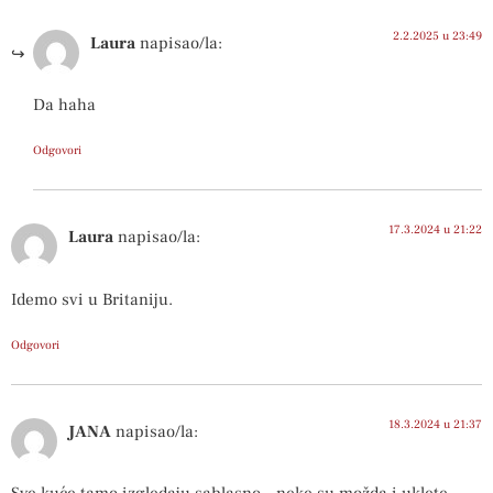
2.2.2025 u 23:49
Laura
napisao/la:
Da haha
Odgovori
17.3.2024 u 21:22
Laura
napisao/la:
Idemo svi u Britaniju.
Odgovori
18.3.2024 u 21:37
JANA
napisao/la:
Sve kuće tamo izgledaju sablasno…neke su možda i uklete…