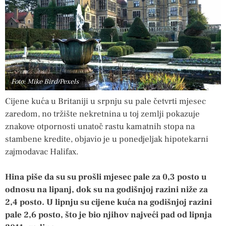
Foto: Mike Bird/Pexels
Cijene kuća u Britaniji u srpnju su pale četvrti mjesec
zaredom, no tržište nekretnina u toj zemlji pokazuje
znakove otpornosti unatoč rastu kamatnih stopa na
stambene kredite, objavio je u ponedjeljak hipotekarni
zajmodavac Halifax.
Hina piše da su su prošli mjesec pale za 0,3 posto u
odnosu na lipanj, dok su na godišnjoj razini niže za
2,4 posto. U lipnju su cijene kuća na godišnjoj razini
pale 2,6 posto, što je bio njihov najveći pad od lipnja