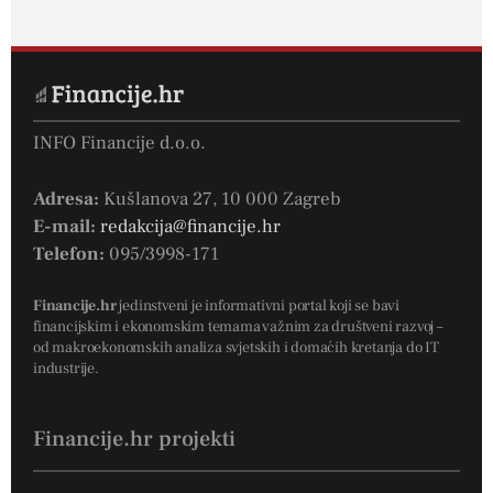
INFO Financije d.o.o.
Adresa:
Kušlanova 27, 10 000 Zagreb
E-mail:
redakcija@financije.hr
Telefon:
095/3998-171
Financije.hr
jedinstveni je informativni portal koji se bavi
financijskim i ekonomskim temama važnim za društveni razvoj –
od makroekonomskih analiza svjetskih i domaćih kretanja do IT
industrije.
Financije.hr projekti