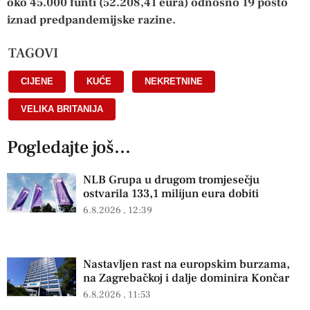
oko 45.000 funti (52.208,41 eura) odnosno 19 posto
iznad predpandemijske razine.
TAGOVI
CIJENE
,
KUĆE
,
NEKRETNINE
,
VELIKA BRITANIJA
Pogledajte još...
NLB Grupa u drugom tromjesečju
ostvarila 133,1 milijun eura dobiti
6.8.2026
12:39
Nastavljen rast na europskim burzama,
na Zagrebačkoj i dalje dominira Končar
6.8.2026
11:53