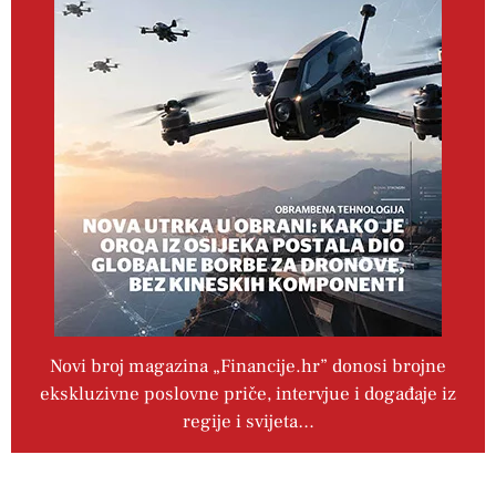
Novi broj magazina „Financije.hr” donosi brojne
ekskluzivne poslovne priče, intervjue i događaje iz
regije i svijeta…