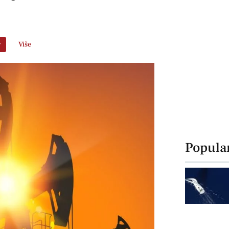
r
Više
Popula