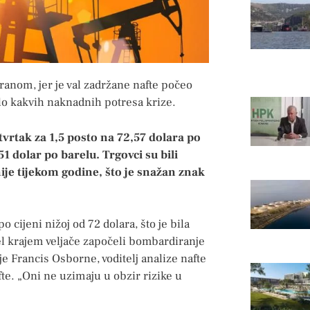
Iranom, jer je val zadržane nafte počeo
bilo kakvih naknadnih potresa krize.
vrtak za 1,5 posto na 72,57 dolara po
51 dolar po barelu. Trgovci su bili
nije tijekom godine, što je snažan znak
o cijeni nižoj od 72 dolara, što je bila
el krajem veljače započeli bombardiranje
e Francis Osborne, voditelj analize nafte
fte. „Oni ne uzimaju u obzir rizike u