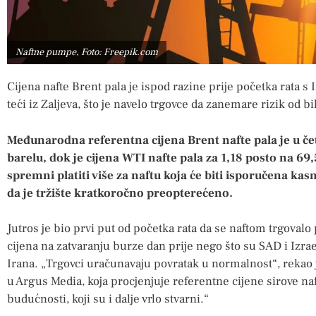
Naftne pumpe, Foto: Freepik.com
Cijena nafte Brent pala je ispod razine prije početka rata s 
teći iz Zaljeva, što je navelo trgovce da zanemare rizik od 
Međunarodna referentna cijena Brent nafte pala je u čet
barelu, dok je cijena WTI nafte pala za 1,18 posto na 69,
spremni platiti više za naftu koja će biti isporučena kas
da je tržište kratkoročno preopterećeno.
Jutros je bio prvi put od početka rata da se naftom trgovalo p
cijena na zatvaranju burze dan prije nego što su SAD i Izra
Irana. „Trgovci uračunavaju povratak u normalnost“, rekao j
u Argus Media, koja procjenjuje referentne cijene sirove na
budućnosti, koji su i dalje vrlo stvarni.“