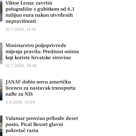
Viktor Lenac završio
polugodište s gubitkom od 6,1
milijun eura nakon utvrđenih
nepravilnosti
31.7.2026, 11:55
Ministarstvo poljoprivrede
mijenja pravila: Prednost onima
koji koriste hrvatske sirovine
31.7.2026, 10:58
JANAF dobio novu američku
licencu za nastavak transporta
nafte za NIS
3.8.2026, 10:24
Valamar povećao prihode deset
posto, Pical Resort glavni
pokretač rasta