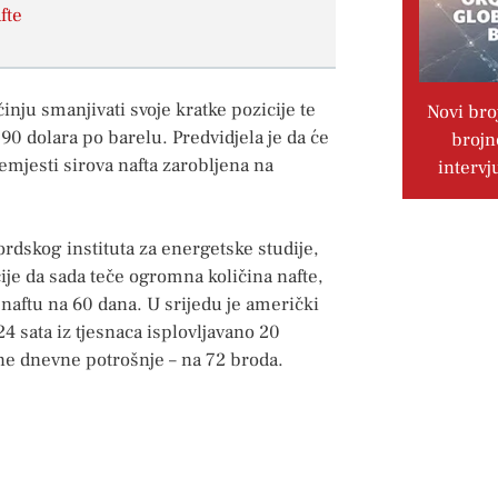
fte
ju smanjivati ​​svoje kratke pozicije te
Novi bro
 90 dolara po barelu. Predvidjela je da će
brojn
remjesti sirova nafta zarobljena na
intervj
ordskog instituta za energetske studije,
ije da sada teče ogromna količina nafte,
naftu na 60 dana. U srijedu je američki
24 sata iz tjesnaca isplovljavano 20
lne dnevne potrošnje – na 72 broda.