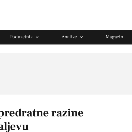
Poduzetnik
Analize
Magazin
 predratne razine
aljevu