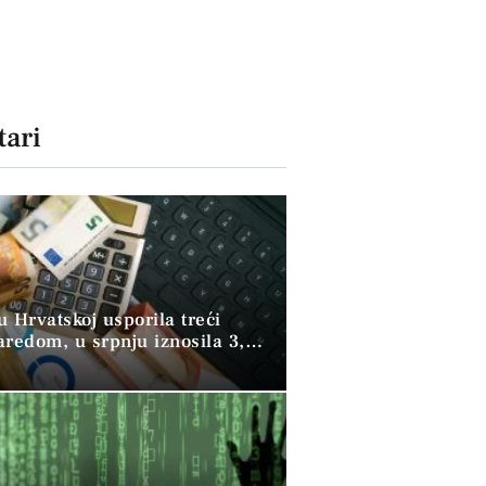
ari
 u Hrvatskoj usporila treći
aredom, u srpnju iznosila 3,9