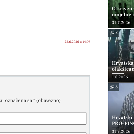
Otkriven
umjetne i
31.7.2026
8
25.6.2026 u 14:07
Hrvatska
olakšica
1.8.2026
8
su označena sa
* (obavezno)
Hrvatski
PRO-PIN
31.7.2026