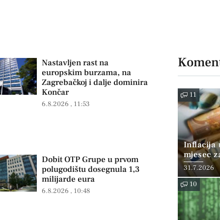
Koment
Nastavljen rast na
europskim burzama, na
Zagrebačkoj i dalje dominira
Končar
11
6.8.2026
11:53
Inflacija
mjesec z
Dobit OTP Grupe u prvom
posto
31.7.2026
polugodištu dosegnula 1,3
milijarde eura
10
6.8.2026
10:48