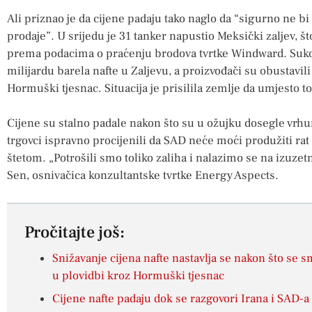
Ali priznao je da cijene padaju tako naglo da “sigurno ne bi 
prodaje”. U srijedu je 31 tanker napustio Meksički zaljev, št
prema podacima o praćenju brodova tvrtke Windward. Sukob
milijardu barela nafte u Zaljevu, a proizvođači su obustavili
Hormuški tjesnac. Situacija je prisilila zemlje da umjesto t
Cijene su stalno padale nakon što su u ožujku dosegle vrhun
trgovci ispravno procijenili da SAD neće moći produžiti rat
štetom. „Potrošili smo toliko zaliha i nalazimo se na izuze
Sen, osnivačica konzultantske tvrtke Energy Aspects.
Pročitajte još:
Snižavanje cijena nafte nastavlja se nakon što se 
u plovidbi kroz Hormuški tjesnac
Cijene nafte padaju dok se razgovori Irana i SAD-a n