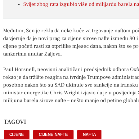
Svijet zbog rata izgubio više od milijardu barela na
Međutim, Sen je rekla da neke kuće za trgovanje naftom počin
da vjeruje da je novi prag za cijene sirove nafte između 80 i
cijene početi rasti za otprilike mjesec dana, nakon što se p
tankerima unutar Zaljeva.
Paul Horsnell, neovisni analitičar i predsjednik odbora Oxf
rekao je da tržište reagira na tvrdnje Trumpove administrac
posebno nakon što su SAD ukinule sve sankcije na iransku 
ministar energetike Chris Wright izjavio da je u posljednja 
milijuna barela sirove nafte – nešto manje od petine globa
TAGOVI
CIJENE
,
CIJENE NAFTE
,
NAFTA