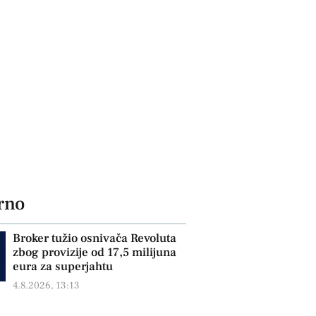
rno
Broker tužio osnivača Revoluta
zbog provizije od 17,5 milijuna
eura za superjahtu
4.8.2026, 13:13