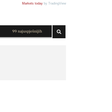
Markets today
by TradingView
99 najuspješnijih