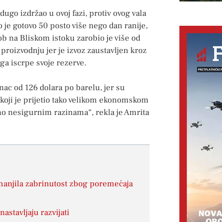
dugo izdržao u ovoj fazi, protiv ovog vala
o je gotovo 50 posto više nego dan ranije,
 na Bliskom istoku zarobio je više od
 proizvodnju jer je izvoz zaustavljen kroz
oga iscrpe svoje rezerve.
ac od 126 dolara po barelu, jer su
 koji je prijetio tako velikom ekonomskom
tno nesigurnim razinama“, rekla je Amrita
smanjila zabrinutost zbog poremećaja
astavljaju razvijati