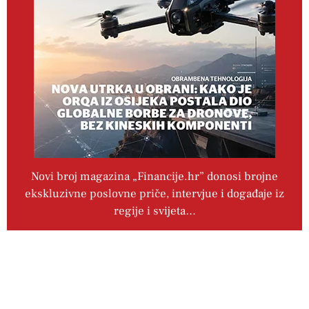
Novi broj magazina „Financije.hr” donosi brojne
ekskluzivne poslovne priče, intervjue i događaje iz
regije i svijeta…