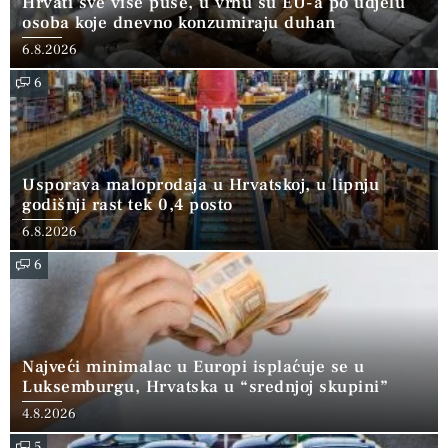
Hrvati sve više puše, u vrhu su EU-a po udjelu
osoba koje dnevno konzumiraju duhan
6.8.2026
6
Usporava maloprodaja u Hrvatskoj, u lipnju
godišnji rast tek 0,4 posto
6.8.2026
6
Najveći minimalac u Europi isplaćuje se u
Luksemburgu, Hrvatska u “srednjoj skupini”
4.8.2026
5