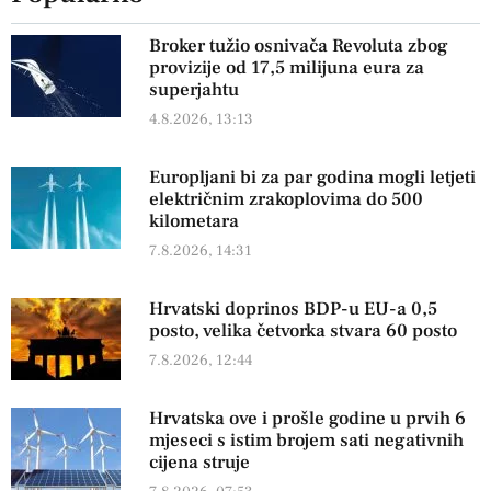
Broker tužio osnivača Revoluta zbog
provizije od 17,5 milijuna eura za
superjahtu
4.8.2026, 13:13
Europljani bi za par godina mogli letjeti
električnim zrakoplovima do 500
kilometara
7.8.2026, 14:31
Hrvatski doprinos BDP-u EU-a 0,5
posto, velika četvorka stvara 60 posto
7.8.2026, 12:44
Hrvatska ove i prošle godine u prvih 6
mjeseci s istim brojem sati negativnih
cijena struje