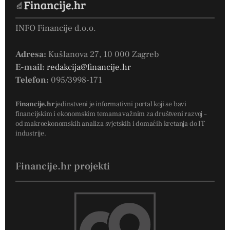
INFO Financije d.o.o.
Adresa:
Kušlanova 27, 10 000 Zagreb
E-mail:
redakcija@financije.hr
Telefon:
095/3998-171
Financije.hr
jedinstveni je informativni portal koji se bavi
financijskim i ekonomskim temama važnim za društveni razvoj –
od makroekonomskih analiza svjetskih i domaćih kretanja do IT
industrije.
Financije.hr projekti