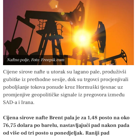
Naftno polje, Foto: Freepik.com
Cijene sirove nafte u utorak su lagano pale, produživši
gubitke iz prethodne sesije, dok su trgovci procjenjivali
poboljšanje tokova ponude kroz Hormuški tjesnac uz
promjenjive geopolitičke signale iz pregovora između
SAD-a i Irana.
Cijena sirove nafte Brent pala je za 1,48 posto na oko
76,75 dolara po barelu, nastavljajući pad nakon pada
od više od tri posto u ponedjeljak. Raniji pad