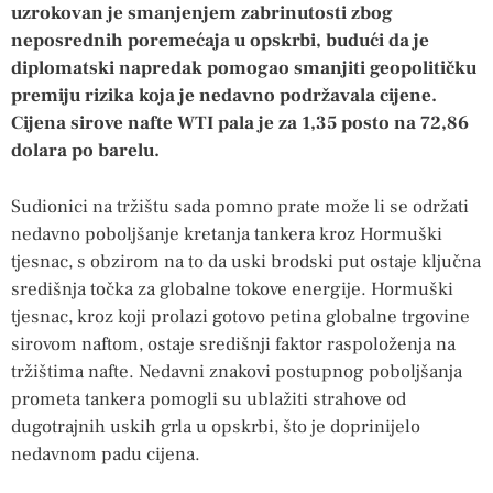
uzrokovan je smanjenjem zabrinutosti zbog
neposrednih poremećaja u opskrbi, budući da je
diplomatski napredak pomogao smanjiti geopolitičku
premiju rizika koja je nedavno podržavala cijene.
Cijena sirove nafte WTI pala je za 1,35 posto na 72,86
dolara po barelu.
Sudionici na tržištu sada pomno prate može li se održati
nedavno poboljšanje kretanja tankera kroz Hormuški
tjesnac, s obzirom na to da uski brodski put ostaje ključna
središnja točka za globalne tokove energije. Hormuški
tjesnac, kroz koji prolazi gotovo petina globalne trgovine
sirovom naftom, ostaje središnji faktor raspoloženja na
tržištima nafte. Nedavni znakovi postupnog poboljšanja
prometa tankera pomogli su ublažiti strahove od
dugotrajnih uskih grla u opskrbi, što je doprinijelo
nedavnom padu cijena.