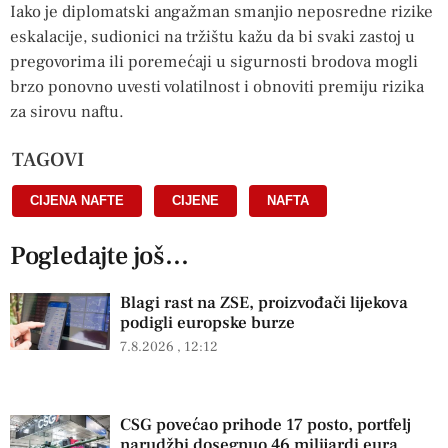
Iako je diplomatski angažman smanjio neposredne rizike
eskalacije, sudionici na tržištu kažu da bi svaki zastoj u
pregovorima ili poremećaji u sigurnosti brodova mogli
brzo ponovno uvesti volatilnost i obnoviti premiju rizika
za sirovu naftu.
TAGOVI
CIJENA NAFTE
,
CIJENE
,
NAFTA
Pogledajte još...
Blagi rast na ZSE, proizvođači lijekova
podigli europske burze
7.8.2026
12:12
CSG povećao prihode 17 posto, portfelj
narudžbi dosegnuo 46 milijardi eura