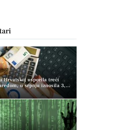
ari
 u Hrvatskoj usporila treći
aredom, u srpnju iznosila 3,9