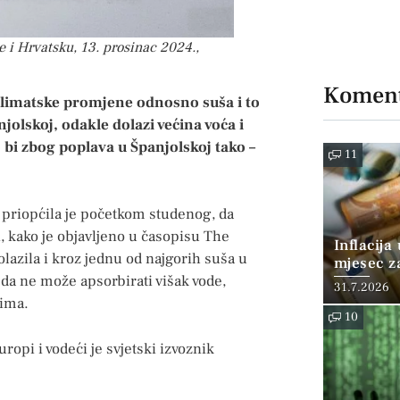
i Hrvatsku, 13. prosinac 2024.,
Koment
u klimatske promjene odnosno suša i to
olskoj, odakle dolazi većina voća i
o bi zbog poplava u Španjolskoj tako –
11
 priopćila je početkom studenog, da
, kako je objavljeno u časopisu The
Inflacija
lazila i kroz jednu od najgorih suša u
mjesec z
o da ne može apsorbirati višak vode,
posto
31.7.2026
nima.
10
ropi i vodeći je svjetski izvoznik