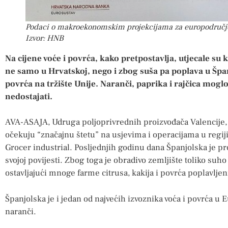
Podaci o makroekonomskim projekcijama za europodručje 
Izvor: HNB
Na cijene voće i povrća, kako pretpostavlja, utjecale s
ne samo u Hrvatskoj, nego i zbog suša pa poplava u Španj
povrća na tržište Unije. Naranči, paprika i rajčica mogl
nedostajati.
AVA-ASAJA, Udruga poljoprivrednih proizvođača Valencije,
očekuju “značajnu štetu” na usjevima i operacijama u regiji
Grocer industrial. Posljednjih godinu dana Španjolska je pro
svojoj povijesti. Zbog toga je obradivo zemljište toliko suh
ostavljajući mnoge farme citrusa, kakija i povrća poplavlje
Španjolska je i jedan od najvećih izvoznika voća i povrća u Eu
naranči.