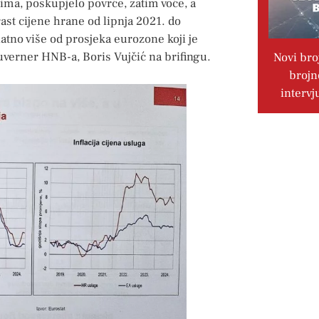
ma, poskupjelo povrće, zatim voće, a
orast cijene hrane od lipnja 2021. do
natno više od prosjeka eurozone koji je
 guverner HNB-a, Boris Vujčić na brifingu.
Novi bro
brojn
intervj