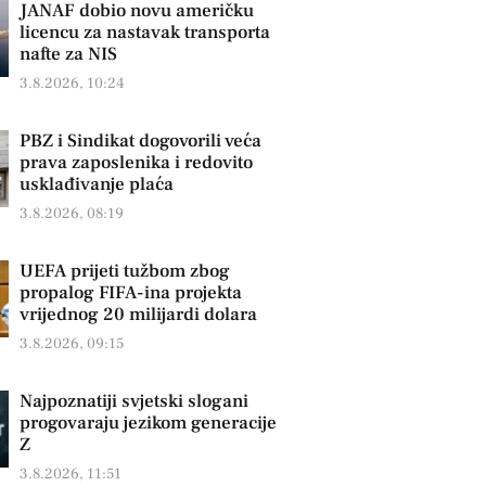
JANAF dobio novu američku
licencu za nastavak transporta
nafte za NIS
3.8.2026, 10:24
PBZ i Sindikat dogovorili veća
prava zaposlenika i redovito
usklađivanje plaća
3.8.2026, 08:19
UEFA prijeti tužbom zbog
propalog FIFA-ina projekta
vrijednog 20 milijardi dolara
3.8.2026, 09:15
Najpoznatiji svjetski slogani
progovaraju jezikom generacije
Z
3.8.2026, 11:51