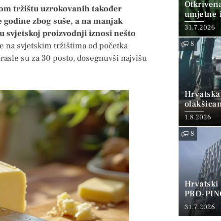
Otkriven
om tržištu uzrokovanih također
umjetne i
e godine zbog suše, a na manjak
31.7.2026
o u svjetskoj proizvodnji iznosi nešto
8
e na svjetskim tržištima od početka
rasle su za 30 posto, dosegnuvši najvišu
Hrvatska
olakšica
1.8.2026
8
Hrvatski
PRO-PIN
31.7.2026