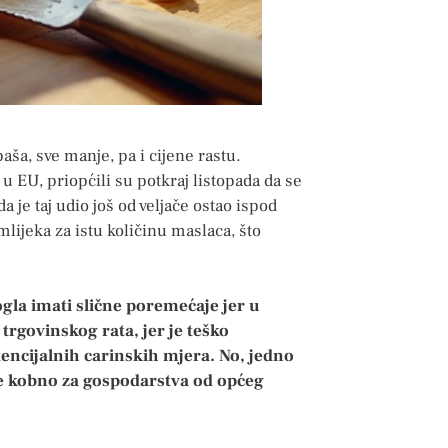
paša, sve manje, pa i cijene rastu.
u EU, priopćili su potkraj listopada da se
a je taj udio još od veljače ostao ispod
lijeka za istu količinu maslaca, što
gla imati slične poremećaje jer u
trgovinskog rata, jer je teško
tencijalnih carinskih mjera. No, jedno
je kobno za gospodarstva od općeg