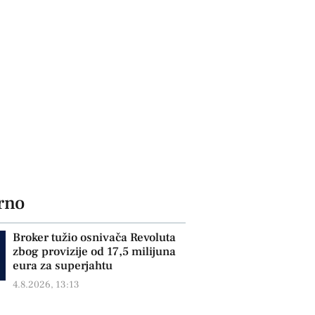
rno
Broker tužio osnivača Revoluta
zbog provizije od 17,5 milijuna
eura za superjahtu
4.8.2026, 13:13