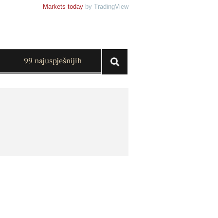
Markets today
by TradingView
99 najuspješnijih