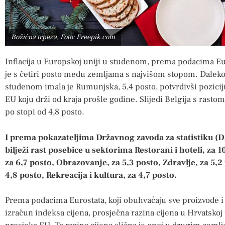
Božićna trpeza, Foto: Freepik.com
Inflacija u Europskoj uniji u studenom, prema podacima Euro
je s četiri posto među zemljama s najvišom stopom. Daleko 
studenom imala je Rumunjska, 5,4 posto, potvrdivši pozicij
EU koju drži od kraja prošle godine. Slijedi Belgija s rastom
po stopi od 4,8 posto.
I prema pokazateljima Državnog zavoda za statistiku (D
bilježi rast posebice u sektorima Restorani i hoteli, za 
za 6,7 posto, Obrazovanje, za 5,3 posto, Zdravlje, za 5,2
4,8 posto, Rekreacija i kultura, za 4,7 posto.
Prema podacima Eurostata, koji obuhvaćaju sve proizvode i
izračun indeksa cijena, prosječna razina cijena u Hrvatskoj 