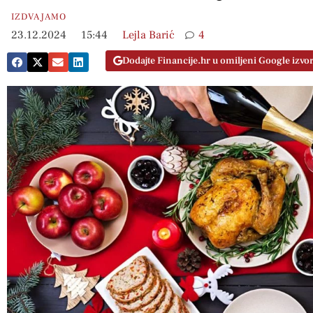
IZDVAJAMO
23.12.2024
15:44
Lejla Barić
4
Dodajte Financije.hr u omiljeni Google izvo