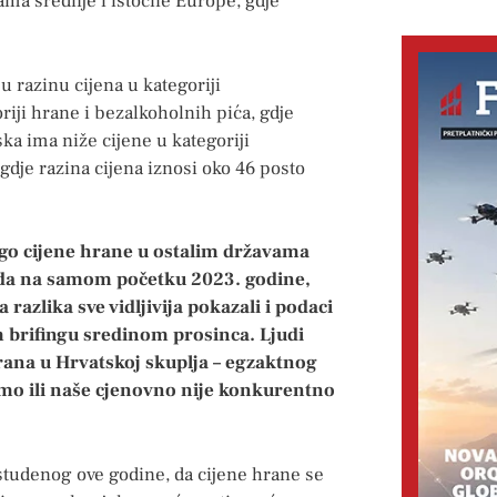
ama srednje i istočne Europe, gdje
u razinu cijena u kategoriji
riji hrane i bezalkoholnih pića, gdje
ka ima niže cijene u kategoriji
 gdje razina cijena iznosi oko 46 posto
nego cijene hrane u ostalim državama
ioda na samom početku 2023. godine,
 razlika sve vidljivija pokazali i podaci
brifingu sredinom prosinca. Ljudi
hrana u Hrvatskoj skuplja – egzaktnog
imo ili naše cjenovno nije konkurentno
tudenog ove godine, da cijene hrane se