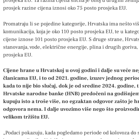
prosjeka EU. Ta razina cijena slična je onoj u drugim zemlj
prosjek razine cijena iznosi oko 75 posto prosjeka EU.
Promatraju li se pojedine kategorije, Hrvatska ima nešto viš
komunikacija, koja je oko 110 posto prosjeka EU, te u katego
cijene iznose 101 posto prosjeka EU. S druge strane, Hrvats
stanovanja, vode, električne energije, plina i drugih goriva,
prosjeka EU.
Cijene hrane u Hrvatskoj u ovoj godini i dalje su veće 
članicama EU, i to od 2021. godine, izuzev jednog per
kada to nije bio slučaj, dok je od sredine 2024. godine, ta
Hrvatske narodne banke (HNB) predočeni na godišnjem 
kupuju isto a troše više, no egzaktan odgovor zašto je 
odgovora nema. I dalje uvozimo više nego što proizvod
velikom tržištu EU.
„Podaci pokazuju, kada pogledamo periode od kolovoza do s