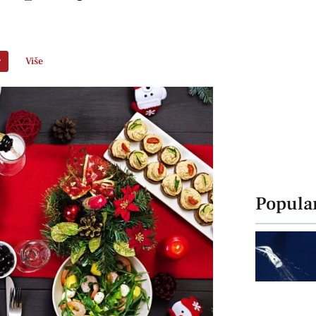
r
Više
Popula