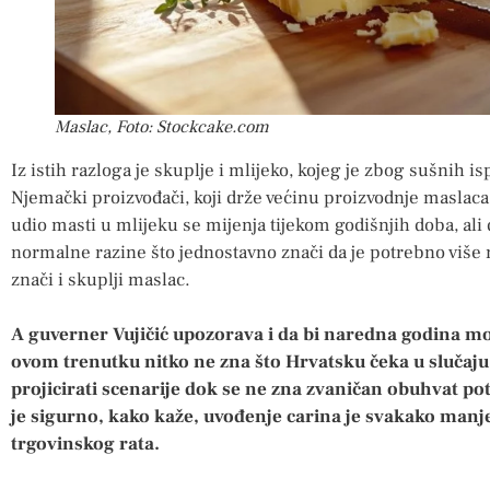
Maslac, Foto: Stockcake.com
Iz istih razloga je skuplje i mlijeko, kojeg je zbog sušnih is
Njemački proizvođači, koji drže većinu proizvodnje maslaca 
udio masti u mlijeku se mijenja tijekom godišnjih doba, ali d
normalne razine što jednostavno znači da je potrebno više m
znači i skuplji maslac.
A guverner Vujičić upozorava i da bi naredna godina mo
ovom trenutku nitko ne zna što Hrvatsku čeka u slučaju 
projicirati scenarije dok se ne zna zvaničan obuhvat po
je sigurno, kako kaže, uvođenje carina je svakako man
trgovinskog rata.