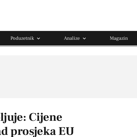
Poduzetnik
Analize
Magazin
juje: Cijene
ad prosjeka EU