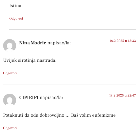
Istina.
Odgovori
18.2.2025 u 15:33
Nina Modric
napisao/la:
Uvijek sirotinja nastrada.
Odgovori
18.2.2025 u 22:47
CIPIRIPI
napisao/la:
Potaknuti da odu dobrovoljno … Baš volim eufemizme
Odgovori