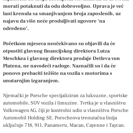
morati potaknuti da odu dobrovoljno. Uprava je već
lani krenula sa smanjivanjem broja zaposlenih, uz
najavu da više neće produljivati ugovore ‘na
određeno’.
Početkom mjeseca neočekivano su objavili da će
otpustiti glavnog financijskog direktora Lutza
Meschkea i glavnog direktora prodaje Detleva von
Platena, ne navodeći razloge. Naznačili su i da će
ponovo prebaciti težište na vozila s motorima s
unutarnjim izgaranjem.
Njemački je Porsche specijaliziran za luksuzne, sportske
automobile, SUV vozila i limuzine. Tvrtka je u vlasništvu
Volkswagen AG, čiji je kontrolni udio u vlasništvu Porsche
Automobil Holding SE. Porscheova trenutačna linija
uključuje 718, 911, Panameru, Macan, Cayenne i Taycan.