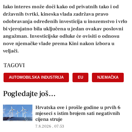
Iako interes može doći kako od privatnih tako i od
državnih tvrtki, kineska vlada zadržava pravo
odobravanja određenih investicija u inozemstvo i vrlo
bi vjerojatno bila uključena u jedan ovakav poslovni
angažman. Investicijske odluke će ovisiti o odnosu
nove njemačke vlade prema Kini nakon izbora u
veljači.
TAGOVI
AUTOMOBILSKA INDUSTRIJA
,
EU
,
NJEMAČKA
Pogledajte još...
Hrvatska ove i prošle godine u prvih 6
mjeseci s istim brojem sati negativnih
cijena struje
7.8.2026
07:53