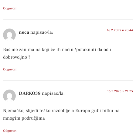
Odgovori
16.2.2025 u 20:44
neca
napisao/la:
Baš me zanima na koji će ih način *potaknuti da odu
dobrovoljno ?
Odgovori
16.2.2025 u 21:25
DARKO38
napisao/la:
Njemačkoj slijedi teško razdoblje a Europa gubi bitku na
mnogim područjima
Odgovori