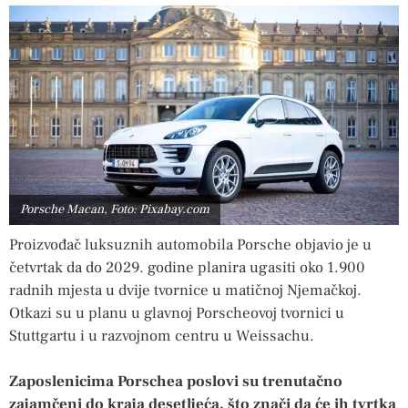
Porsche Macan, Foto: Pixabay.com
Proizvođač luksuznih automobila Porsche objavio je u
četvrtak da do 2029. godine planira ugasiti oko 1.900
radnih mjesta u dvije tvornice u matičnoj Njemačkoj.
Otkazi su u planu u glavnoj Porscheovoj tvornici u
Stuttgartu i u razvojnom centru u Weissachu.
Zaposlenicima Porschea poslovi su trenutačno
zajamčeni do kraja desetljeća, što znači da će ih tvrtka