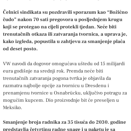
Čelnici sindikata su pozdravili sporazum kao “Božićno
čudo” nakon 70 sati pregovora u posljednjem krugu
koji se protegao na cijeli protekli tjedan. Neće biti
trenutačnih otkaza ili zatvaranja tvornica, a uprava je,
kako izgleda, popustila u zahtjevu za smanjenje plaća
od deset posto.
VW navodi da dogovor omogućava uštedu od 15 milijardi
eura godišnje na srednji rok. Premda neće biti
trenutačnih zatvaranja pogona tvrtka je objavila da
razmatra najbolje opcije za tvornicu u Dresdenu i
prenamjenu tvornice u Osnabrücku, uključivo potragu za
mogućim kupcem. Dio proizvodnje bit će preseljen u
Meksiko.
Smanjenje broja radnika za 35 tisuća do 2030. godine
predstavlja četvrtinu radne snage i u paketu je sa