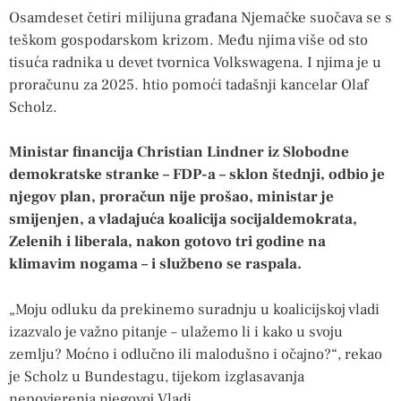
Osamdeset četiri milijuna građana Njemačke suočava se s
teškom gospodarskom krizom. Među njima više od sto
tisuća radnika u devet tvornica Volkswagena. I njima je u
proračunu za 2025. htio pomoći tadašnji kancelar Olaf
Scholz.
Ministar financija Christian Lindner iz Slobodne
demokratske stranke – FDP-a – sklon štednji, odbio je
njegov plan, proračun nije prošao, ministar je
smijenjen, a vladajuća koalicija socijaldemokrata,
Zelenih i liberala, nakon gotovo tri godine na
klimavim nogama – i službeno se raspala.
„Moju odluku da prekinemo suradnju u koalicijskoj vladi
izazvalo je važno pitanje – ulažemo li i kako u svoju
zemlju? Moćno i odlučno ili malodušno i očajno?“, rekao
je Scholz u Bundestagu, tijekom izglasavanja
nepovjerenja njegovoj Vladi.