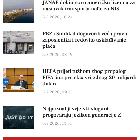
JANAF dobio novu američku licencu za
nastavak transporta nafte za NIS
3.8.2026, 10:24
PBZ i Sindikat dogovorili veća prava
zaposlenika i redovito usklađivanje
plaća
3.8.2026, 08:19
UEFA prijeti tužbom zbog propalog
FIFA-ina projekta vrijednog 20 milijardi
dolara
3.8.2026, 09:15
Najpoznatiji svjetski slogani
progovaraju jezikom generacije Z
3.8.2026, 11:51