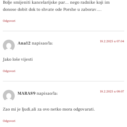
Bolje smijeniti kancelarijske par… nego radnike koji im
donose dobit dok to shvate ode Porshe u zaborav….
Odgovori
18.2.2025 u 07:04
Ana12
napisao/la:
Jako loše vijesti
Odgovori
18.2.2025 u 08:07
MARA89
napisao/la:
Zao mi je ljudi,ali za ovo netko mora odgovarati.
Odgovori