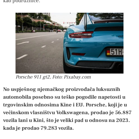
kao podružnice.
Porsche 911 gt2, Foto: Pixabay.com
No uspješnog njemačkog proizvođača luksuznih
automobila posebno su teško pogodile napetosti u
trgovinskim odnosima Kine i EU. Porsche, koji je u
većinskom vlasništvu Volkswagena, prodao je 56.887
vozila lani u Kini, što je veliki pad u odnosu na 2023.
kada je prodao 79.283 vozila.