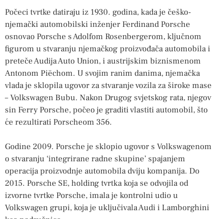
Počeci tvrtke datiraju iz 1930. godina, kada je češko-
njemački automobilski inženjer Ferdinand Porsche
osnovao Porsche s Adolfom Rosenbergerom, ključnom
figurom u stvaranju njemačkog proizvođača automobila i
preteče Audija Auto Union, i austrijskim biznismenom
Antonom Piëchom. U svojim ranim danima, njemačka
vlada je sklopila ugovor za stvaranje vozila za široke mase
– Volkswagen Bubu. Nakon Drugog svjetskog rata, njegov
sin Ferry Porsche, počeo je graditi vlastiti automobil, što
će rezultirati Porscheom 356.
Godine 2009. Porsche je sklopio ugovor s Volkswagenom
o stvaranju ‘integrirane radne skupine’ spajanjem
operacija proizvodnje automobila dviju kompanija. Do
2015. Porsche SE, holding tvrtka koja se odvojila od
izvorne tvrtke Porsche, imala je kontrolni udio u
Volkswagen grupi, koja je uključivala Audi i Lamborghini