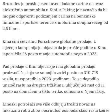
Bruxelles je prošle jeseni uveo dodatne carine na uvoz
električnih automobila u Kini, a Peking je naznačio da bi
mogao odgovoriti podizanjem carina na benzinske
limuzine i sportske terence s motorima obujma većeg od
2,5 litara.
Kina čini četvrtinu Porscheove globalne prodaje. U
siječnju kompanija je objavila da je prošle godine u Kinu
isporučila 28 posto manje automobila nego u 2023.
Pad prodaje u Kini utjecao je i na globalnu prodaju
proizvođača, koja se smanjila za tri posto na 310.718
vozila, u usporedbi s 2023. godinom. To se dogodilo
unatoč rastu na drugim tržištima, uključujući rast od 11
posto na domaćem tržištu tvrtke, odnosno u Njemačkoj.
Kineski potrošači sve više odbijaju trošiti novac na
luksuznu robu zbog posrnulog gospodarskog rasta koji je