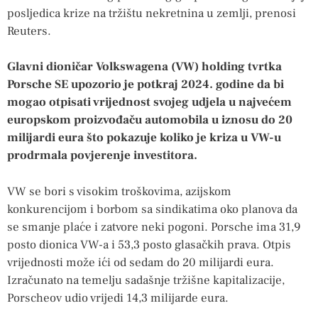
posljedica krize na tržištu nekretnina u zemlji, prenosi
Reuters.
Glavni dioničar Volkswagena (VW) holding tvrtka
Porsche SE upozorio je potkraj 2024. godine da bi
mogao otpisati vrijednost svojeg udjela u najvećem
europskom proizvođaču automobila u iznosu do 20
milijardi eura što pokazuje koliko je kriza u VW-u
prodrmala povjerenje investitora.
VW se bori s visokim troškovima, azijskom
konkurencijom i borbom sa sindikatima oko planova da
se smanje plaće i zatvore neki pogoni. Porsche ima 31,9
posto dionica VW-a i 53,3 posto glasačkih prava. Otpis
vrijednosti može ići od sedam do 20 milijardi eura.
Izračunato na temelju sadašnje tržišne kapitalizacije,
Porscheov udio vrijedi 14,3 milijarde eura.