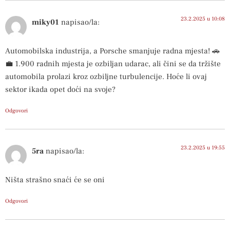
23.2.2025 u 10:08
miky01
napisao/la:
Automobilska industrija, a Porsche smanjuje radna mjesta! 🚗
💼 1.900 radnih mjesta je ozbiljan udarac, ali čini se da tržište
automobila prolazi kroz ozbiljne turbulencije. Hoće li ovaj
sektor ikada opet doći na svoje?
Odgovori
23.2.2025 u 19:55
5ra
napisao/la:
Ništa strašno snaći će se oni
Odgovori