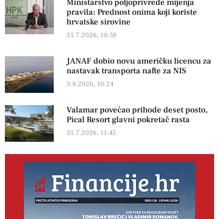
Ministarstvo poljoprivrede mijenja
pravila: Prednost onima koji koriste
hrvatske sirovine
31.7.2026, 10:58
JANAF dobio novu američku licencu za
nastavak transporta nafte za NIS
3.8.2026, 10:24
Valamar povećao prihode deset posto,
Pical Resort glavni pokretač rasta
31.7.2026, 11:45