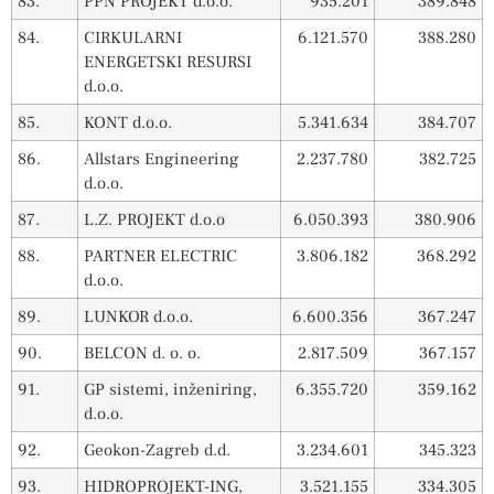
83.
PPN PROJEKT d.o.o.
935.201
389.848
84.
CIRKULARNI
6.121.570
388.280
ENERGETSKI RESURSI
d.o.o.
85.
KONT d.o.o.
5.341.634
384.707
86.
Allstars Engineering
2.237.780
382.725
d.o.o.
87.
L.Z. PROJEKT d.o.o
6.050.393
380.906
88.
PARTNER ELECTRIC
3.806.182
368.292
d.o.o.
89.
LUNKOR d.o.o.
6.600.356
367.247
90.
BELCON d. o. o.
2.817.509
367.157
91.
GP sistemi, inženiring,
6.355.720
359.162
d.o.o.
92.
Geokon-Zagreb d.d.
3.234.601
345.323
93.
HIDROPROJEKT-ING,
3.521.155
334.305