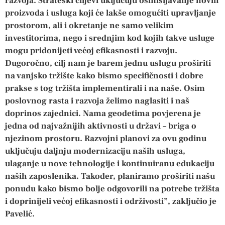
razvoja. Strateški ciljevi uključuju osmišljavanje novih
proizvoda i usluga koji će lakše omogućiti upravljanje
prostorom, ali i okretanje ne samo velikim
investitorima, nego i srednjim kod kojih takve usluge
mogu pridonijeti većoj efikasnosti i razvoju.
Dugoročno, cilj nam je barem jednu uslugu proširiti
na vanjsko tržište kako bismo specifičnosti i dobre
prakse s tog tržišta implementirali i na naše. Osim
poslovnog rasta i razvoja želimo naglasiti i naš
doprinos zajednici. Nama geodetima povjerena je
jedna od najvažnijih aktivnosti u državi – briga o
njezinom prostoru. Razvojni planovi za ovu godinu
uključuju daljnju modernizaciju naših usluga,
ulaganje u nove tehnologije i kontinuiranu edukaciju
naših zaposlenika. Također, planiramo proširiti našu
ponudu kako bismo bolje odgovorili na potrebe tržišta
i doprinijeli većoj efikasnosti i održivosti”, zaključio je
Pavelić.