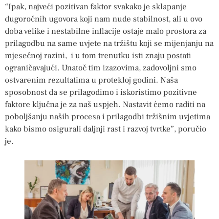
“Ipak, najveći pozitivan faktor svakako je sklapanje
dugoročnih ugovora koji nam nude stabilnost, ali u ovo
doba velike i nestabilne inflacije ostaje malo prostora za
prilagodbu na same uvjete na tržištu koji se mijenjanju na
mjesečnoj razini, i u tom trenutku isti znaju postati
ograničavajući. Unatoč tim izazovima, zadovoljni smo
ostvarenim rezultatima u protekloj godini. Naša
sposobnost da se prilagodimo i iskoristimo pozitivne
faktore ključna je za naš uspjeh. Nastavit ćemo raditi na
poboljšanju naših procesa i prilagodbi tržišnim uvjetima
kako bismo osigurali daljnji rast i razvoj tvrtke”, poručio
je.