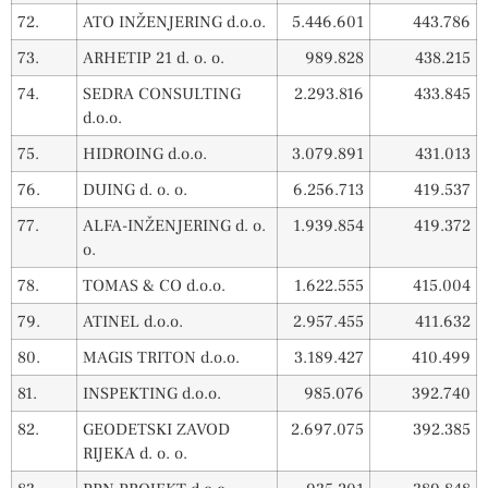
72.
ATO INŽENJERING d.o.o.
5.446.601
443.786
73.
ARHETIP 21 d. o. o.
989.828
438.215
74.
SEDRA CONSULTING
2.293.816
433.845
d.o.o.
75.
HIDROING d.o.o.
3.079.891
431.013
76.
DUING d. o. o.
6.256.713
419.537
77.
ALFA-INŽENJERING d. o.
1.939.854
419.372
o.
78.
TOMAS & CO d.o.o.
1.622.555
415.004
79.
ATINEL d.o.o.
2.957.455
411.632
80.
MAGIS TRITON d.o.o.
3.189.427
410.499
81.
INSPEKTING d.o.o.
985.076
392.740
82.
GEODETSKI ZAVOD
2.697.075
392.385
RIJEKA d. o. o.