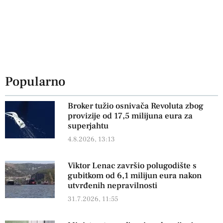
Popularno
Broker tužio osnivača Revoluta zbog
provizije od 17,5 milijuna eura za
superjahtu
4.8.2026, 13:13
Viktor Lenac završio polugodište s
gubitkom od 6,1 milijun eura nakon
utvrđenih nepravilnosti
31.7.2026, 11:55