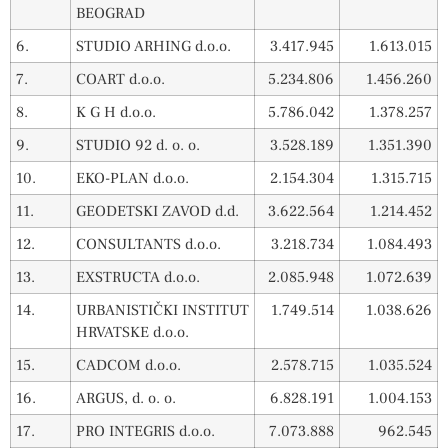
BEOGRAD
6.
STUDIO ARHING d.o.o.
3.417.945
1.613.015
7.
COART d.o.o.
5.234.806
1.456.260
8.
K G H d.o.o.
5.786.042
1.378.257
9.
STUDIO 92 d. o. o.
3.528.189
1.351.390
10.
EKO-PLAN d.o.o.
2.154.304
1.315.715
11.
GEODETSKI ZAVOD d.d.
3.622.564
1.214.452
12.
CONSULTANTS d.o.o.
3.218.734
1.084.493
13.
EXSTRUCTA d.o.o.
2.085.948
1.072.639
14.
URBANISTIČKI INSTITUT
1.749.514
1.038.626
HRVATSKE d.o.o.
15.
CADCOM d.o.o.
2.578.715
1.035.524
16.
ARGUS, d. o. o.
6.828.191
1.004.153
17.
PRO INTEGRIS d.o.o.
7.073.888
962.545