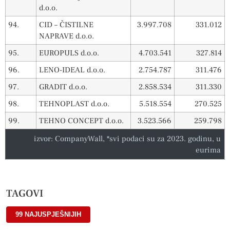
d.o.o.
94.
CID – ČISTILNE
3.997.708
331.012
NAPRAVE d.o.o.
95.
EUROPULS d.o.o.
4.703.541
327.814
96.
LENO-IDEAL d.o.o.
2.754.787
311.476
97.
GRADIT d.o.o.
2.858.534
311.330
98.
TEHNOPLAST d.o.o.
5.518.554
270.525
99.
TEHNO CONCEPT d.o.o.
3.523.566
259.798
izvor: CompanyWall, *svi podaci su za 2023. godinu, u
eurima
TAGOVI
99 NAJUSPJEŠNIJIH