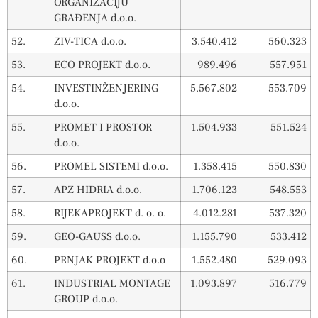
ORGANIZACIJU
GRAĐENJA d.o.o.
52.
ZIV-TICA d.o.o.
3.540.412
560.323
53.
ECO PROJEKT d.o.o.
989.496
557.951
54.
INVESTINŽENJERING
5.567.802
553.709
d.o.o.
55.
PROMET I PROSTOR
1.504.933
551.524
d.o.o.
56.
PROMEL SISTEMI d.o.o.
1.358.415
550.830
57.
APZ HIDRIA d.o.o.
1.706.123
548.553
58.
RIJEKAPROJEKT d. o. o.
4.012.281
537.320
59.
GEO-GAUSS d.o.o.
1.155.790
533.412
60.
PRNJAK PROJEKT d.o.o
1.552.480
529.093
61.
INDUSTRIAL MONTAGE
1.093.897
516.779
GROUP d.o.o.