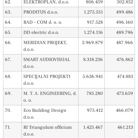
62.
ELEKTROPLAN, d.o.o.
806.459
502.852
63.
PRODITUS d.o.o.
1.275.551
499.486
64.
RAD – COM d. o. o.
917.528
496.160
65.
DD electric d.o.o.
1.274.116
489.796
66.
MERIDIAN PROJEKT,
3.969.879
487.966
d.o.o.
67.
SMART AUDIOVISUAL
8.318.236
476.862
d.o.o.
68.
SPECIJALNI PROJEKTI
5.636.941
474.883
d.o.o.
69.
M. T. A. ENGINEERING, d.
785.280
473.659
o. o.
70.
Eco Building Design
975.412
466.079
d.o.o.
71.
RI Triangulum officium
1.425.467
461.213
d.o.o.