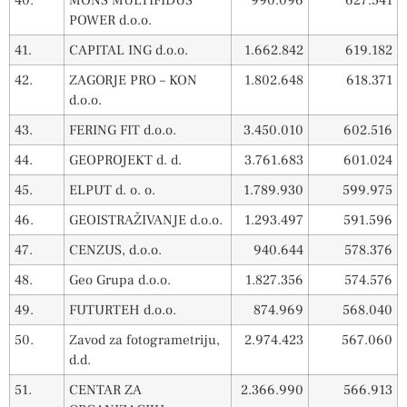
40.
MONS MULTIFIDUS
990.096
627.541
POWER d.o.o.
41.
CAPITAL ING d.o.o.
1.662.842
619.182
42.
ZAGORJE PRO – KON
1.802.648
618.371
d.o.o.
43.
FERING FIT d.o.o.
3.450.010
602.516
44.
GEOPROJEKT d. d.
3.761.683
601.024
45.
ELPUT d. o. o.
1.789.930
599.975
46.
GEOISTRAŽIVANJE d.o.o.
1.293.497
591.596
47.
CENZUS, d.o.o.
940.644
578.376
48.
Geo Grupa d.o.o.
1.827.356
574.576
49.
FUTURTEH d.o.o.
874.969
568.040
50.
Zavod za fotogrametriju,
2.974.423
567.060
d.d.
51.
CENTAR ZA
2.366.990
566.913