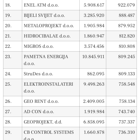
18.
ENEL ATM d.o.o.
5.908.617
922.079
19.
BIJELI SVIJET d.o.o.
3.285.920
888.487
20.
METALOPROJEKT d.o.o.
1.905.984
879.952
21.
HIDROCIBALAE d.o.o.
1.860.947
812.820
22.
MIGROS d.o.o.
3.574.456
810.808
23.
PAMETNA ENERGIJA
10.845.911
809.245
d.o.o.
24.
StruDes d.o.o.
862.095
809.133
25.
ELEKTROINSTALATERI
9.498.263
758.548
d.o.o.
26.
GEO RENT d.o.o.
2.409.005
758.134
27.
AD CON d.o.o.
1.919.984
743.740
28.
GEOPROJEKT, d.d.
6.858.095
737.337
29.
CB CONTROL SYSTEMS
1.660.878
736.310
d.o.o.