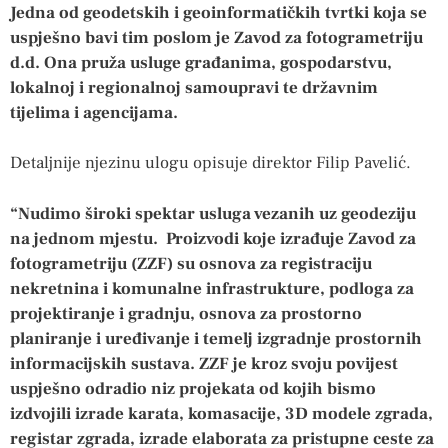
Jedna od geodetskih i geoinformatičkih tvrtki koja se
uspješno bavi tim poslom je Zavod za fotogrametriju
d.d. Ona pruža usluge građanima, gospodarstvu,
lokalnoj i regionalnoj samoupravi te državnim
tijelima i agencijama.
Detaljnije njezinu ulogu opisuje direktor Filip Pavelić.
“Nudimo široki spektar usluga vezanih uz geodeziju
na jednom mjestu. Proizvodi koje izrađuje Zavod za
fotogrametriju (ZZF) su osnova za registraciju
nekretnina i komunalne infrastrukture, podloga za
projektiranje i gradnju, osnova za prostorno
planiranje i uređivanje i temelj izgradnje prostornih
informacijskih sustava. ZZF je kroz svoju povijest
uspješno odradio niz projekata od kojih bismo
izdvojili izrade karata, komasacije, 3D modele zgrada,
registar zgrada, izrade elaborata za pristupne ceste za