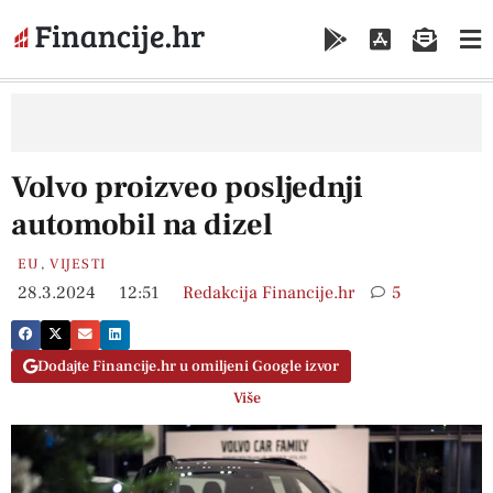
Volvo proizveo posljednji
automobil na dizel
EU
,
VIJESTI
28.3.2024
12:51
Redakcija Financije.hr
5
Dodajte Financije.hr u omiljeni Google izvor
Više