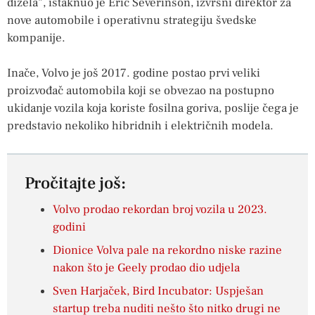
dizela”, istaknuo je Eric Severinson, izvršni direktor za
nove automobile i operativnu strategiju švedske
kompanije.
Inače, Volvo je još 2017. godine postao prvi veliki
proizvođač automobila koji se obvezao na postupno
ukidanje vozila koja koriste fosilna goriva, poslije čega je
predstavio nekoliko hibridnih i električnih modela.
Pročitajte još:
Volvo prodao rekordan broj vozila u 2023.
godini
Dionice Volva pale na rekordno niske razine
nakon što je Geely prodao dio udjela
Sven Harjaček, Bird Incubator: Uspješan
startup treba nuditi nešto što nitko drugi ne