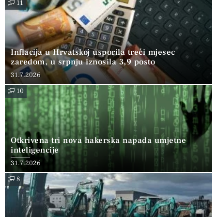
11
Inflacija u Hrvatskoj usporila treći mjesec
zaredom, u srpnju iznosila 3,9 posto
31.7.2026
10
Otkrivena tri nova hakerska napada umjetne
inteligencije
31.7.2026
8