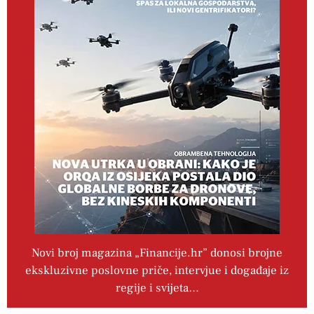
Novi broj magazina „Financije.hr” donosi brojne
ekskluzivne poslovne priče, intervjue i događaje iz
regije i svijeta…