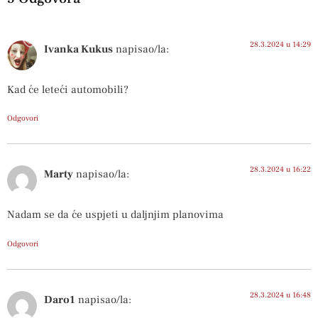
28.3.2024 u 14:29
Ivanka Kukus
napisao/la:
Kad će leteći automobili?
Odgovori
28.3.2024 u 16:22
Marty
napisao/la:
Nadam se da će uspjeti u daljnjim planovima
Odgovori
28.3.2024 u 16:48
Daro1
napisao/la: