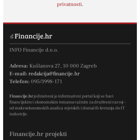
privatnosti
.
INFO Financije d.o.o.
Adresa:
Kušlanova 27, 10 000 Zagreb
E-mail:
redakcija@financije.hr
Telefon:
095/3998-171
Financije.hr
jedinstveni je informativni portal koji se bavi
financijskim i ekonomskim temama važnim za društveni razvoj –
od makroekonomskih analiza svjetskih i domaćih kretanja do IT
industrije.
Financije.hr projekti