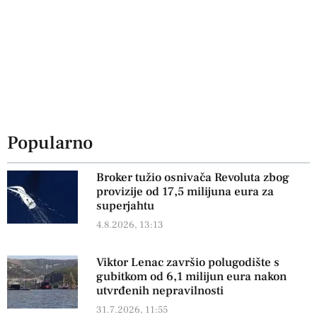
Popularno
Broker tužio osnivača Revoluta zbog
provizije od 17,5 milijuna eura za
superjahtu
4.8.2026, 13:13
Viktor Lenac završio polugodište s
gubitkom od 6,1 milijun eura nakon
utvrđenih nepravilnosti
31.7.2026, 11:55