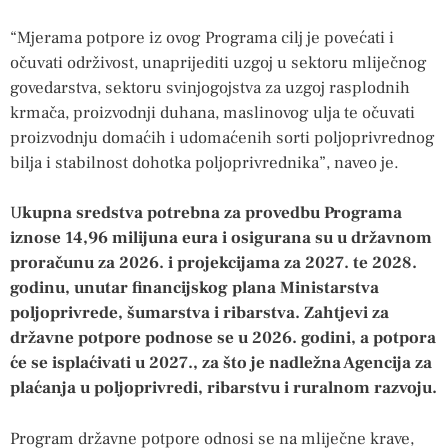
“Mjerama potpore iz ovog Programa cilj je povećati i
očuvati održivost, unaprijediti uzgoj u sektoru mliječnog
govedarstva, sektoru svinjogojstva za uzgoj rasplodnih
krmača, proizvodnji duhana, maslinovog ulja te očuvati
proizvodnju domaćih i udomaćenih sorti poljoprivrednog
bilja i stabilnost dohotka poljoprivrednika”, naveo je.
U
kupna sredstva potrebna za provedbu Programa
iznose 14,96 milijuna eura i osigurana su u državnom
proračunu za 2026. i projekcijama za 2027. te 2028.
godinu, unutar financijskog plana Ministarstva
poljoprivrede, šumarstva i ribarstva. Zahtjevi za
državne potpore podnose se u 2026. godini, a potpora
će se isplaćivati u 2027., za što je nadležna Agencija za
plaćanja u poljoprivredi, ribarstvu i ruralnom razvoju.
Program državne potpore odnosi se na mliječne krave,