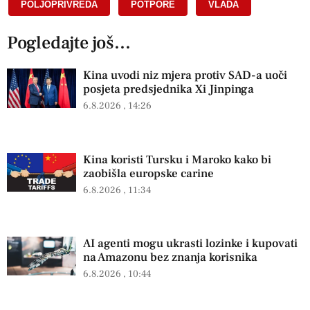
POLJOPRIVREDA
,
POTPORE
,
VLADA
Pogledajte još...
Kina uvodi niz mjera protiv SAD-a uoči
posjeta predsjednika Xi Jinpinga
6.8.2026
14:26
Kina koristi Tursku i Maroko kako bi
zaobišla europske carine
6.8.2026
11:34
AI agenti mogu ukrasti lozinke i kupovati
na Amazonu bez znanja korisnika
6.8.2026
10:44