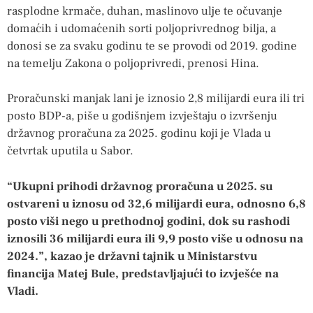
rasplodne krmače, duhan, maslinovo ulje te očuvanje
domaćih i udomaćenih sorti poljoprivrednog bilja, a
donosi se za svaku godinu te se provodi od 2019. godine
na temelju Zakona o poljoprivredi, prenosi Hina.
Proračunski manjak lani je iznosio 2,8 milijardi eura ili tri
posto BDP-a, piše u godišnjem izvještaju o izvršenju
državnog proračuna za 2025. godinu koji je Vlada u
četvrtak uputila u Sabor.
“Ukupni prihodi državnog proračuna u 2025. su
ostvareni u iznosu od 32,6 milijardi eura, odnosno 6,8
posto viši nego u prethodnoj godini, dok su rashodi
iznosili 36 milijardi eura ili 9,9 posto više u odnosu na
2024.”, kazao je državni tajnik u Ministarstvu
financija Matej Bule, predstavljajući to izvješće na
Vladi.