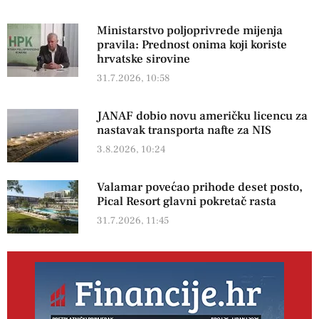
Ministarstvo poljoprivrede mijenja
pravila: Prednost onima koji koriste
hrvatske sirovine
31.7.2026, 10:58
JANAF dobio novu američku licencu za
nastavak transporta nafte za NIS
3.8.2026, 10:24
Valamar povećao prihode deset posto,
Pical Resort glavni pokretač rasta
31.7.2026, 11:45