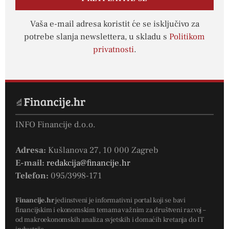
Vaša e-mail adresa koristit će se isključivo za
potrebe slanja newslettera, u skladu s
Politikom
privatnosti
.
INFO Financije d.o.o.
Adresa:
Kušlanova 27, 10 000 Zagreb
E-mail:
redakcija@financije.hr
Telefon:
095/3998-171
Financije.hr
jedinstveni je informativni portal koji se bavi
financijskim i ekonomskim temama važnim za društveni razvoj –
od makroekonomskih analiza svjetskih i domaćih kretanja do IT