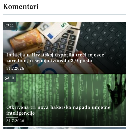
Komentari
11
Inflacija u Hrvatskoj usporila treći mjesec
zaredom, u srpnju iznosila 3,9 posto
31.7.2026
10
Otkrivena tri nova hakerska napada umjetne
inteligencije
31.7.2026