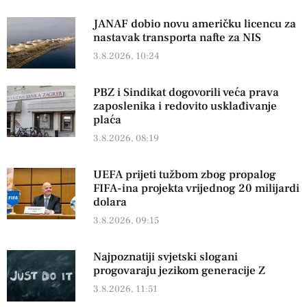
JANAF dobio novu američku licencu za
nastavak transporta nafte za NIS
3.8.2026, 10:24
PBZ i Sindikat dogovorili veća prava
zaposlenika i redovito usklađivanje
plaća
3.8.2026, 08:19
UEFA prijeti tužbom zbog propalog
FIFA-ina projekta vrijednog 20 milijardi
dolara
3.8.2026, 09:15
Najpoznatiji svjetski slogani
progovaraju jezikom generacije Z
3.8.2026, 11:51