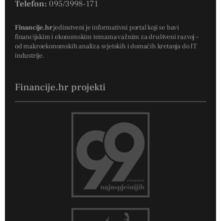
Telefon:
095/3998-171
Financije.hr
jedinstveni je informativni portal koji se bavi
financijskim i ekonomskim temama važnim za društveni razvoj –
od makroekonomskih analiza svjetskih i domaćih kretanja do IT
industrije.
Financije.hr projekti