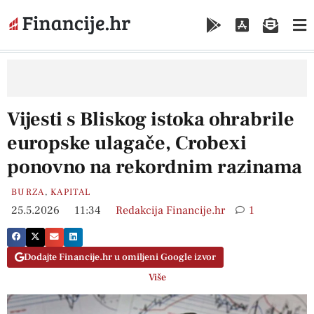
Vijesti s Bliskog istoka ohrabrile
europske ulagače, Crobexi
ponovno na rekordnim razinama
BURZA
,
KAPITAL
25.5.2026
11:34
Redakcija Financije.hr
1
Dodajte Financije.hr u omiljeni Google izvor
Više