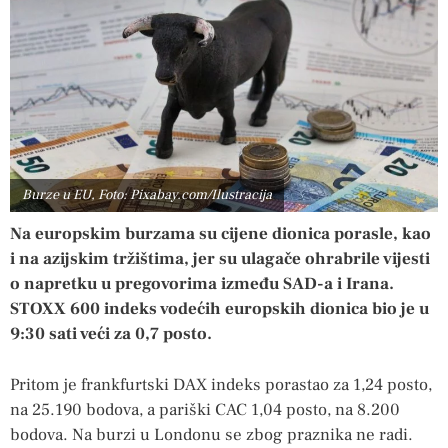
Burze u EU, Foto: Pixabay.com/Ilustracija
Na europskim burzama su cijene dionica porasle, kao
i na azijskim tržištima, jer su ulagače ohrabrile vijesti
o napretku u pregovorima između SAD-a i Irana.
STOXX 600 indeks vodećih europskih dionica bio je u
9:30 sati veći za 0,7 posto.
Pritom je frankfurtski DAX indeks porastao za 1,24 posto,
na 25.190 bodova, a pariški CAC 1,04 posto, na 8.200
bodova. Na burzi u Londonu se zbog praznika ne radi.