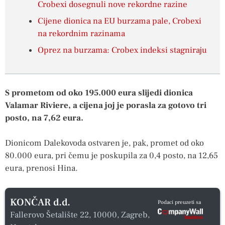
Crobexi dosegnuli nove rekordne razine
Cijene dionica na EU burzama pale, Crobexi
na rekordnim razinama
Oprez na burzama: Crobex indeksi stagniraju
S prometom od oko 195.000 eura slijedi dionica
Valamar Riviere, a cijena joj je porasla za gotovo tri
posto, na 7,62 eura.
Dionicom Dalekovoda ostvaren je, pak, promet od oko
80.000 eura, pri čemu je poskupila za 0,4 posto, na 12,65
eura, prenosi Hina.
KONČAR d.d.
Podaci preuzeti sa
Fallerovo Šetalište 22, 10000, Zagreb,