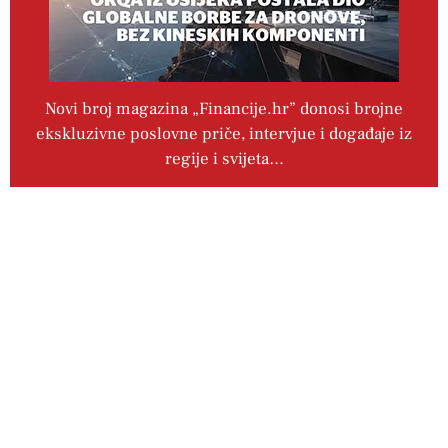
Novi broj magazina „Financije.hr” donosi brojne
ekskluzivne poslovne priče, intervjue i događaje iz
regije i svijeta…