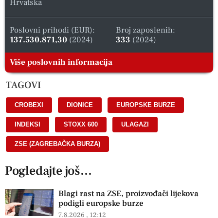
Hrvatska
Poslovni prihodi (EUR):
Broj zaposlenih:
137.530.871,30
(2024)
333
(2024)
Više poslovnih informacija
TAGOVI
CROBEXI
,
DIONICE
,
EUROPSKE BURZE
,
INDEKSI
,
STOXX 600
,
ULAGAZI
,
ZSE (ZAGREBAČKA BURZA)
Pogledajte još...
Blagi rast na ZSE, proizvođači lijekova
podigli europske burze
7.8.2026
12:12