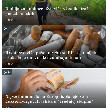
Dadilja za ljubimce: Sve više vlasnika traži
pouzdanu skrb
2.8.2026
7
Hrvati sve više puše, u vrhu su EU-a po udjelu
osoba koje dnevno konzumiraju duhan
6.8.2026
6
Najveći minimalac u Europi isplaćuje se u
Luksemburgu, Hrvatska u “srednjoj skupini”