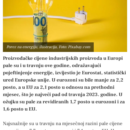
Porez na energiju, ilustracija, Foto: Pixabay.com
Proizvođačke cijene industrijskih proizvoda u Europi
pale su i u travnju ove godine, odražavajući
pojeftinjenje energije, izvijestio je Eurostat, statistički
ured Europske unije. U eurozoni su bile manje za 2,2
posto, a u EU za 2,1 posto u odnosu na prethodni
mjesec, što je najveći pad od travnja 2023. godine. U
ožujku su pale za revidiranih 1,7 posto u eurozoni i za
1,6 posto u EU.
Najsnažnije su u travnju na mjesečnoj razini pale cijene