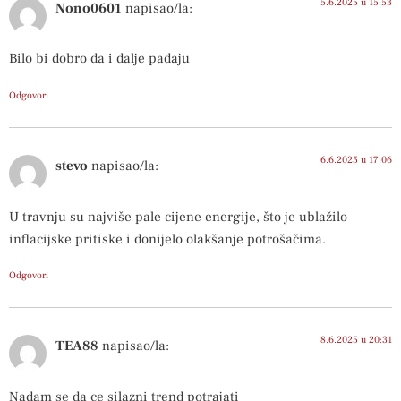
5.6.2025 u 15:53
Nono0601
napisao/la:
Bilo bi dobro da i dalje padaju
Odgovori
6.6.2025 u 17:06
stevo
napisao/la:
U travnju su najviše pale cijene energije, što je ublažilo
inflacijske pritiske i donijelo olakšanje potrošačima.
Odgovori
8.6.2025 u 20:31
TEA88
napisao/la:
Nadam se da ce silazni trend potrajati