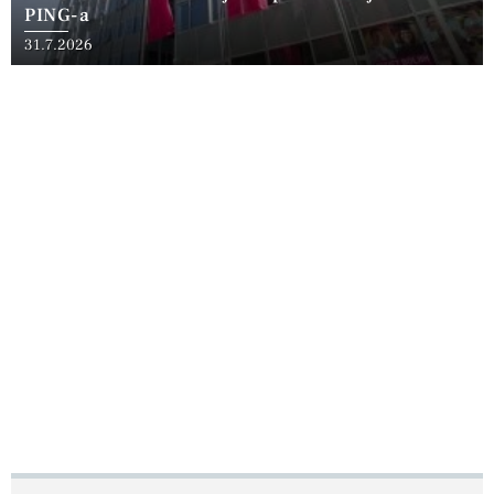
PING-a
31.7.2026