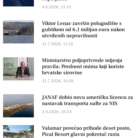
4.8.2026, 13:13
Viktor Lenac završio polugodište s
gubitkom od 6,1 milijun eura nakon
utvrđenih nepravilnosti
31.7.2026, 11:55
Ministarstvo poljoprivrede mijenja
pravila: Prednost onima koji koriste
hrvatske sirovine
31.7.2026, 10:58
JANAF dobio novu američku licencu za
nastavak transporta nafte za NIS
3.8.2026, 10:24
Valamar povećao prihode deset posto,
Pical Resort glavni pokretač rasta