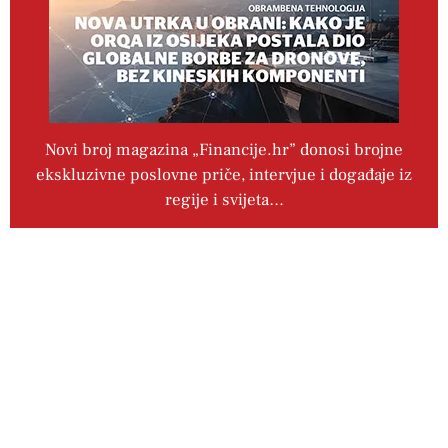
Novi broj magazina „Financije.hr” donosi brojne
ekskluzivne poslovne priče, intervjue i događaje iz
regije i svijeta…