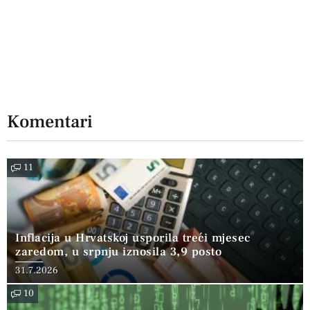
Komentari
11
Inflacija u Hrvatskoj usporila treći mjesec
zaredom, u srpnju iznosila 3,9 posto
31.7.2026
10