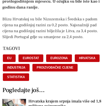
prošlogodišnjem mjesecu. U ožujku su bile iste kao i
godinu dana ranije.
Blizu Hrvatskoj su bile Nizozemska i Švedska s padom
cijena na godišnjoj razini za 0,2 posto. Najsnažniji pad
cijena na godišnjoj razini bilježila je Litva, za 3,4 posto.
Slijedi Portugal gdje su smanjene za 2,4 posto.
TAGOVI
EU
,
EUROSTAT
,
EUROZONA
,
HRVATSKA
,
INDUSTRIJA
,
PROIZVOĐAČKE CIJENE
,
STATISTIKA
Pogledajte još...
Hrvatska krajem srpnja imala više od 1,8
milijuna osiguranika