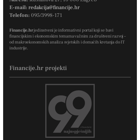
E-mail:
redakcija@financije.hr
Telefon:
095/3998-171
Financije.hr
jedinstveni je informativni portal koji se bavi
financijskim i ekonomskim temama važnim za društveni razvoj –
od makroekonomskih analiza svjetskih i domaćih kretanja do IT
industrije.
Financije.hr projekti