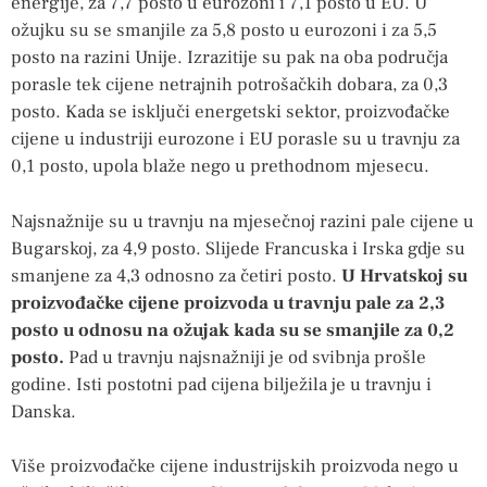
energije, za 7,7 posto u eurozoni i 7,1 posto u EU. U
ožujku su se smanjile za 5,8 posto u eurozoni i za 5,5
posto na razini Unije. Izrazitije su pak na oba područja
porasle tek cijene netrajnih potrošačkih dobara, za 0,3
posto. Kada se isključi energetski sektor, proizvođačke
cijene u industriji eurozone i EU porasle su u travnju za
0,1 posto, upola blaže nego u prethodnom mjesecu.
Najsnažnije su u travnju na mjesečnoj razini pale cijene u
Bugarskoj, za 4,9 posto. Slijede Francuska i Irska gdje su
smanjene za 4,3 odnosno za četiri posto.
U Hrvatskoj su
proizvođačke cijene proizvoda u travnju pale za 2,3
posto u odnosu na ožujak kada su se smanjile za 0,2
posto.
Pad u travnju najsnažniji je od svibnja prošle
godine. Isti postotni pad cijena bilježila je u travnju i
Danska.
Više proizvođačke cijene industrijskih proizvoda nego u