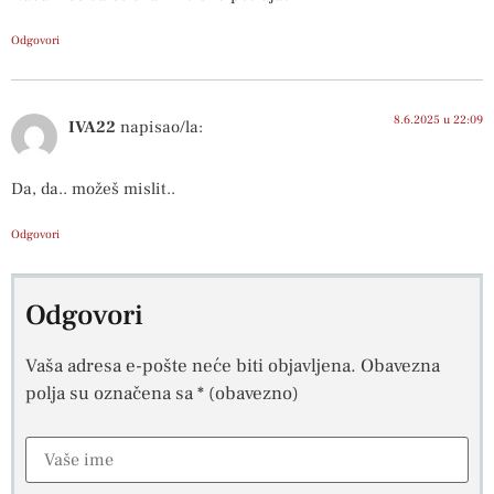
Odgovori
8.6.2025 u 22:09
IVA22
napisao/la:
Da, da.. možeš mislit..
Odgovori
Odgovori
Vaša adresa e-pošte neće biti objavljena.
Obavezna
polja su označena sa
* (obavezno)