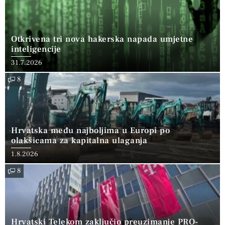
Otkrivena tri nova hakerska napada umjetne
inteligencije
31.7.2026
8
Hrvatska među najboljima u Europi po
olakšicama za kapitalna ulaganja
1.8.2026
8
Hrvatski Telekom zaključio preuzimanje PRO-