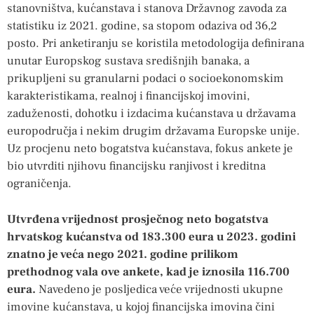
stanovništva, kućanstava i stanova Državnog zavoda za
statistiku iz 2021. godine, sa stopom odaziva od 36,2
posto. Pri anketiranju se koristila metodologija definirana
unutar Europskog sustava središnjih banaka, a
prikupljeni su granularni podaci o socioekonomskim
karakteristikama, realnoj i financijskoj imovini,
zaduženosti, dohotku i izdacima kućanstava u državama
europodručja i nekim drugim državama Europske unije.
Uz procjenu neto bogatstva kućanstava, fokus ankete je
bio utvrditi njihovu financijsku ranjivost i kreditna
ograničenja.
Utvrđena vrijednost prosječnog neto bogatstva
hrvatskog kućanstva od 183.300 eura u 2023. godini
znatno je veća nego 2021. godine prilikom
prethodnog vala ove ankete, kad je iznosila 116.700
eura.
Navedeno je posljedica veće vrijednosti ukupne
imovine kućanstava, u kojoj financijska imovina čini