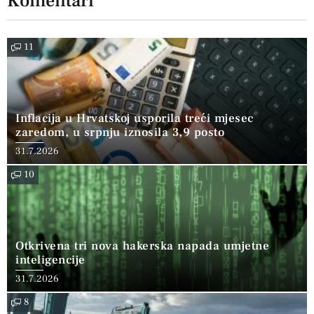
Komentari
11
Inflacija u Hrvatskoj usporila treći mjesec
zaredom, u srpnju iznosila 3,9 posto
31.7.2026
10
Otkrivena tri nova hakerska napada umjetne
inteligencije
31.7.2026
8