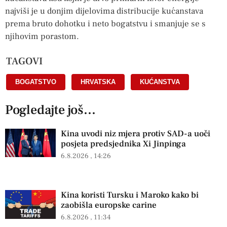
najviši je u donjim dijelovima distribucije kućanstava
prema bruto dohotku i neto bogatstvu i smanjuje se s
njihovim porastom.
TAGOVI
BOGATSTVO
,
HRVATSKA
,
KUĆANSTVA
Pogledajte još...
Kina uvodi niz mjera protiv SAD-a uoči
posjeta predsjednika Xi Jinpinga
6.8.2026
14:26
Kina koristi Tursku i Maroko kako bi
zaobišla europske carine
6.8.2026
11:34