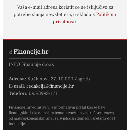
Vaša e-mail adresa koristit će se isključivo za
potrebe slanja newslettera, u skladu s
Politikom
privatnosti
.
INFO Financije d.o.o.
Adresa:
Kušlanova 27, 10 000 Zagreb
E-mail:
redakcija@financije.hr
Telefon:
095/3998-171
Financije.hr
jedinstveni je informativni portal koji se bavi
financijskim i ekonomskim temama važnim za društveni razvoj –
od makroekonomskih analiza svjetskih i domaćih kretanja do IT
industrije.