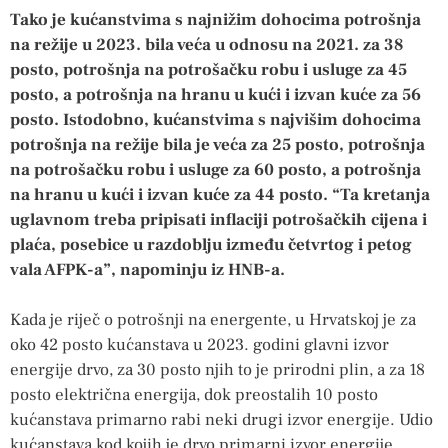
Tako je kućanstvima s najnižim dohocima potrošnja
na režije u 2023. bila veća u odnosu na 2021. za 38
posto, potrošnja na potrošačku robu i usluge za 45
posto, a potrošnja na hranu u kući i izvan kuće za 56
posto. Istodobno, kućanstvima s najvišim dohocima
potrošnja na režije bila je veća za 25 posto, potrošnja
na potrošačku robu i usluge za 60 posto, a potrošnja
na hranu u kući i izvan kuće za 44 posto. “Ta kretanja
uglavnom treba pripisati inflaciji potrošačkih cijena i
plaća, posebice u razdoblju između četvrtog i petog
vala AFPK-a”, napominju iz HNB-a.
Kada je riječ o potrošnji na energente, u Hrvatskoj je za
oko 42 posto kućanstava u 2023. godini glavni izvor
energije drvo, za 30 posto njih to je prirodni plin, a za 18
posto električna energija, dok preostalih 10 posto
kućanstava primarno rabi neki drugi izvor energije. Udio
kućanstava kod kojih je drvo primarni izvor energije