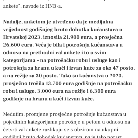
ankete”, navode iz HNB-a.
Nadalje, anketom je utvrđeno da je medijalna
vrijednost godišnjeg bruto dohotka kućanstava u
Hrvatskoj 2023. iznosila 21.900 eura, a prosječna
26.600 eura. Veća je bila i potrošnja kućanstava u
odnosu na prethodni val ankete i to u svim
kategorijama – na potrošačku robu i usluge kao i
potrošnja za hranu u kući i izvan kuće za oko 47 posto,
a na režije za 30 posto. Tako su kućanstva u 2023.
prosječno trošila 13.700 eura godišnje na potrošačku
robu i usluge, 3.000 eura na režije i 6.300 eura
godišnje na hranu u kući i izvan kuće.
Međutim, promjene prosječne potrošnje kućanstava u
pojedinim kategorijama potrošnje u petom u odnosu na
četvrti val ankete razlikuju se s obzirom na ukupni
godišnji bruto dohodak kućanstava, pa je tako porast