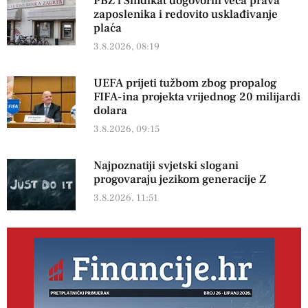
PBZ i Sindikat dogovorili veća prava
zaposlenika i redovito usklađivanje
plaća
3.8.2026, 08:19
UEFA prijeti tužbom zbog propalog
FIFA-ina projekta vrijednog 20 milijardi
dolara
3.8.2026, 09:15
Najpoznatiji svjetski slogani
progovaraju jezikom generacije Z
3.8.2026, 11:51