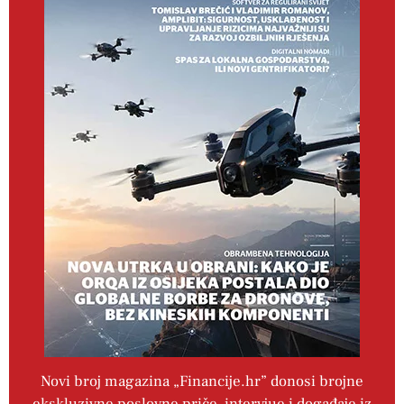
Novi broj magazina „Financije.hr” donosi brojne
ekskluzivne poslovne priče, intervjue i događaje iz