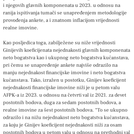
i njegovih glavnih komponenata u 2023. u odnosu na
ranija ispitivanja tumači se unapređenjem metodologije
provođenja ankete, a i znatnom inflacijom vrijednosti
realne imovine.
Kao posljedica toga, zabilježene su niže vrijednosti
Ginijevih koeficijenata nejednakosti glavnih komponenata
neto bogatstva kao i ukupnog neto bogatstva kućanstava,
pri čemu se unapređenje ankete najviše odrazilo na
manju nejednakost financijske imovine i neto bogatstva
kućanstava. Tako, izražen u postotku, Ginijev koeficijent
nejednakosti financijske imovine niži je u petom valu
AFPK-a iz 2023. u odnosu na četvrti val iz 2021. za devet
postotnih bodova, duga za sedam postotnih bodova, a
realne imovine za šest postotnih bodova. “To se ukupno
odrazilo i na nižu nejednakost neto bogatstva kućanstava,
za koju je Ginijev koeficijent nejednakosti niži za osam
postotnih bodova u petom valu u odnosu na prethodni val