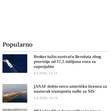
Popularno
Broker tužio osnivača Revoluta zbog
provizije od 17,5 milijuna eura za
superjahtu
4.8.2026, 13:13
JANAF dobio novu američku licencu za
nastavak transporta nafte za NIS
3.8.2026, 10:24