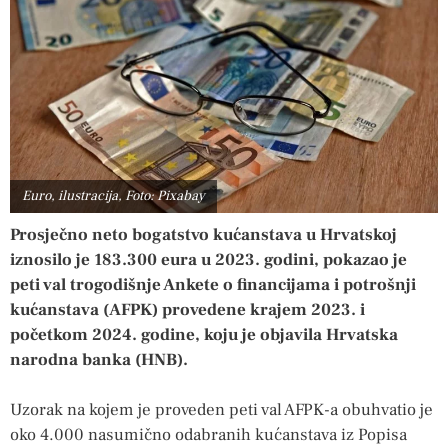
Euro, ilustracija, Foto: Pixabay
Prosječno neto bogatstvo kućanstava u Hrvatskoj
iznosilo je 183.300 eura u 2023. godini, pokazao je
peti val trogodišnje Ankete o financijama i potrošnji
kućanstava (AFPK) provedene krajem 2023. i
početkom 2024. godine, koju je objavila Hrvatska
narodna banka (HNB).
Uzorak na kojem je proveden peti val AFPK-a obuhvatio je
oko 4.000 nasumično odabranih kućanstava iz Popisa