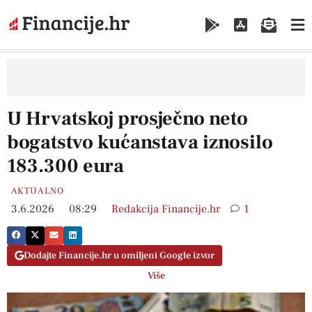
U Hrvatskoj prosječno neto
bogatstvo kućanstava iznosilo
183.300 eura
AKTUALNO
3.6.2026
08:29
Redakcija Financije.hr
1
Dodajte Financije.hr u omiljeni Google izvor
Više