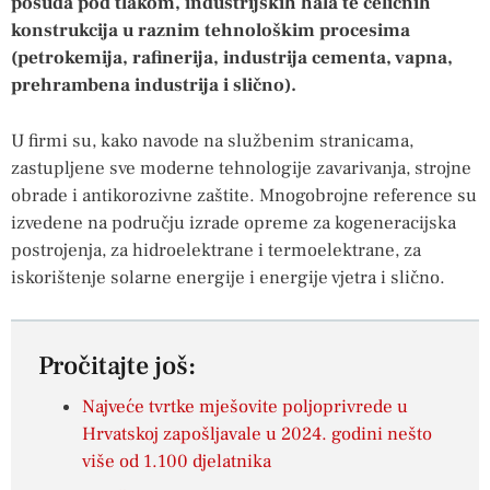
posuda pod tlakom, industrijskih hala te čeličnih
konstrukcija u raznim tehnološkim procesima
(petrokemija, rafinerija, industrija cementa, vapna,
prehrambena industrija i slično).
U firmi su, kako navode na službenim stranicama,
zastupljene sve moderne tehnologije zavarivanja, strojne
obrade i antikorozivne zaštite. Mnogobrojne reference su
izvedene na području izrade opreme za kogeneracijska
postrojenja, za hidroelektrane i termoelektrane, za
iskorištenje solarne energije i energije vjetra i slično.
Pročitajte još:
Najveće tvrtke mješovite poljoprivrede u
Hrvatskoj zapošljavale u 2024. godini nešto
više od 1.100 djelatnika