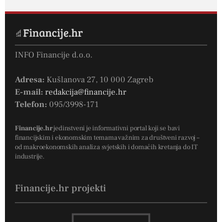
INFO Financije d.o.o.
Adresa:
Kušlanova 27, 10 000 Zagreb
E-mail:
redakcija@financije.hr
Telefon:
095/3998-171
Financije.hr
jedinstveni je informativni portal koji se bavi
financijskim i ekonomskim temama važnim za društveni razvoj –
od makroekonomskih analiza svjetskih i domaćih kretanja do IT
industrije.
Financije.hr projekti