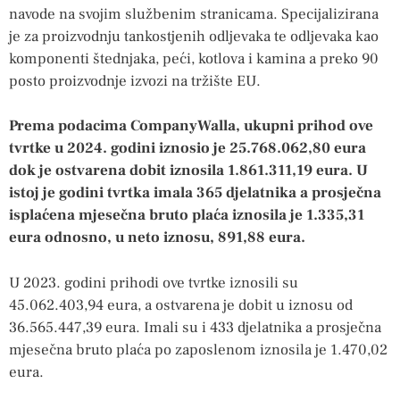
navode na svojim službenim stranicama. Specijalizirana
je za proizvodnju tankostjenih odljevaka te odljevaka kao
komponenti štednjaka, peći, kotlova i kamina a preko 90
posto proizvodnje izvozi na tržište EU.
Prema podacima CompanyWalla, ukupni prihod ove
tvrtke u 2024. godini iznosio je 25.768.062,80 eura
dok je ostvarena dobit iznosila 1.861.311,19 eura. U
istoj je godini tvrtka imala 365 djelatnika a prosječna
isplaćena mjesečna bruto plaća iznosila je 1.335,31
eura odnosno, u neto iznosu, 891,88 eura.
U 2023. godini prihodi ove tvrtke iznosili su
45.062.403,94 eura, a ostvarena je dobit u iznosu od
36.565.447,39 eura. Imali su i 433 djelatnika a prosječna
mjesečna bruto plaća po zaposlenom iznosila je 1.470,02
eura.