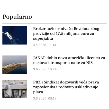
Popularno
Broker tužio osnivača Revoluta zbog
provizije od 17,5 milijuna eura za
superjahtu
4.8.2026, 13:13
JANAF dobio novu američku licencu za
nastavak transporta nafte za NIS
3.8.2026, 10:24
PBZ i Sindikat dogovorili veća prava
zaposlenika i redovito usklađivanje
plaća
3.8.2026, 08:19