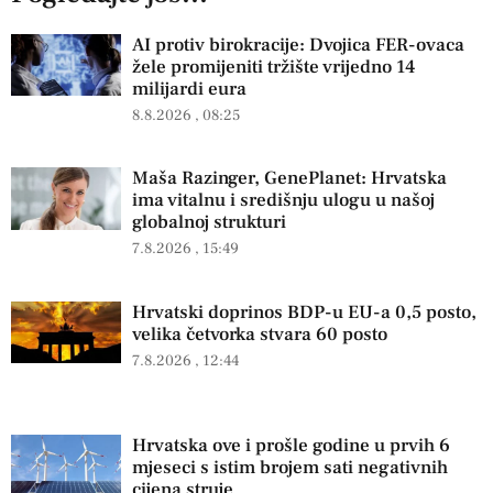
AI protiv birokracije: Dvojica FER-ovaca
žele promijeniti tržište vrijedno 14
milijardi eura
8.8.2026
08:25
Maša Razinger, GenePlanet: Hrvatska
ima vitalnu i središnju ulogu u našoj
globalnoj strukturi
7.8.2026
15:49
Hrvatski doprinos BDP-u EU-a 0,5 posto,
velika četvorka stvara 60 posto
7.8.2026
12:44
Hrvatska ove i prošle godine u prvih 6
mjeseci s istim brojem sati negativnih
cijena struje