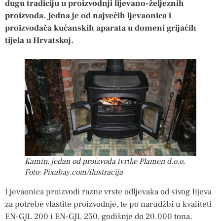
dugu tradiciju u proizvodnji lijevano-željeznih
proizvoda. Jedna je od najvećih ljevaonica i
proizvođača kućanskih aparata u domeni grijaćih
tijela u Hrvatskoj.
Kamin, jedan od proizvoda tvrtke Plamen d.o.o,
Foto: Pixabay.com/ilustracija
Ljevaonica proizvodi razne vrste odljevaka od sivog lijeva
za potrebe vlastite proizvodnje, te po narudžbi u kvaliteti
EN-GJL 200 i EN-GJL 250, godišnje do 20.000 tona,