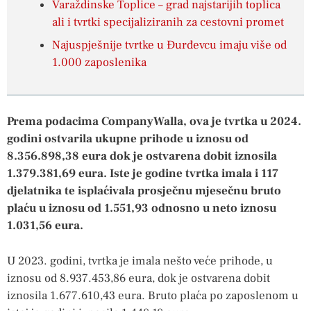
Varaždinske Toplice – grad najstarijih toplica
ali i tvrtki specijaliziranih za cestovni promet
Najuspješnije tvrtke u Đurđevcu imaju više od
1.000 zaposlenika
Prema podacima CompanyWalla, ova je tvrtka u 2024.
godini ostvarila ukupne prihode u iznosu od
8.356.898,38 eura dok je ostvarena dobit iznosila
1.379.381,69 eura. Iste je godine tvrtka imala i 117
djelatnika te isplaćivala prosječnu mjesečnu bruto
plaću u iznosu od 1.551,93 odnosno u neto iznosu
1.031,56 eura.
U 2023. godini, tvrtka je imala nešto veće prihode, u
iznosu od 8.937.453,86 eura, dok je ostvarena dobit
iznosila 1.677.610,43 eura. Bruto plaća po zaposlenom u