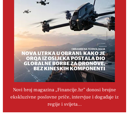
Novi broj magazina „Financije.hr” donosi brojne
ekskluzivne poslovne priče, intervjue i događaje iz
regije i svijeta…