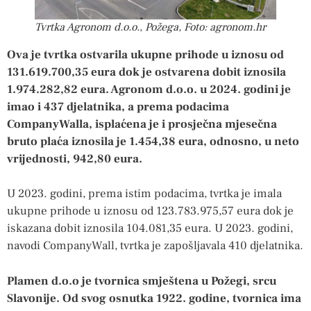
Tvrtka Agronom d.o.o., Požega, Foto: agronom.hr
Ova je tvrtka ostvarila ukupne prihode u iznosu od
131.619.700,35 eura dok je ostvarena dobit iznosila
1.974.282,82 eura. Agronom d.o.o. u 2024. godini je
imao i 437 djelatnika, a prema podacima
CompanyWalla, isplaćena je i prosječna mjesečna
bruto plaća iznosila je 1.454,38 eura, odnosno, u neto
vrijednosti, 942,80 eura.
U 2023. godini, prema istim podacima, tvrtka je imala
ukupne prihode u iznosu od 123.783.975,57 eura dok je
iskazana dobit iznosila 104.081,35 eura. U 2023. godini,
navodi CompanyWall, tvrtka je zapošljavala 410 djelatnika.
Plamen d.o.o je tvornica smještena u Požegi, srcu
Slavonije. Od svog osnutka 1922. godine, tvornica ima