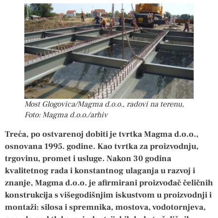
Most Glogovica/Magma d.o.o., radovi na terenu,
Foto: Magma d.o.o./arhiv
Treća, po ostvarenoj dobiti je tvrtka Magma d.o.o.,
osnovana 1995. godine. Kao tvrtka za proizvodnju,
trgovinu, promet i usluge. Nakon 30 godina
kvalitetnog rada i konstantnog ulaganja u razvoj i
znanje, Magma d.o.o. je afirmirani proizvođač čeličnih
konstrukcija s višegodišnjim iskustvom u proizvodnji i
montaži: silosa i spremnika, mostova, vodotornjeva,