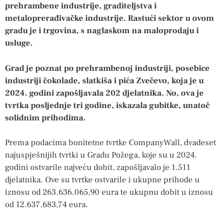
prehrambene industrije, graditeljstva i
metaloprerađivačke industrije. Rastući sektor u ovom
gradu je i trgovina, s naglaskom na maloprodaju i
usluge.
Grad je poznat po prehrambenoj industriji, posebice
industriji čokolade, slatkiša i pića Zvečevo, koja je u
2024. godini zapošljavala 202 djelatnika. No, ova je
tvrtka posljednje tri godine, iskazala gubitke, unatoč
solidnim prihodima.
Prema podacima bonitetne tvrtke CompanyWall, dvadeset
najuspješnijih tvrtki u Gradu Požega, koje su u 2024.
godini ostvarile najveću dobit, zapošljavalo je 1.511
djelatnika. Ove su tvrtke ostvarile i ukupne prihode u
iznosu od 263.636.065,90 eura te ukupnu dobit u iznosu
od 12.637.683,74 eura.