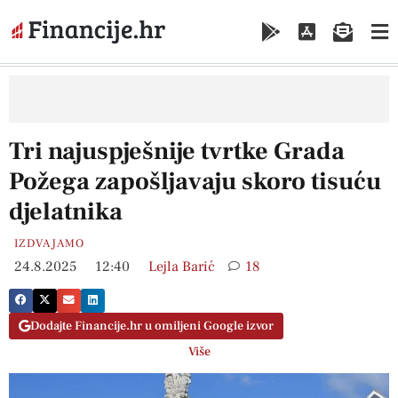
Tri najuspješnije tvrtke Grada
Požega zapošljavaju skoro tisuću
djelatnika
IZDVAJAMO
24.8.2025
12:40
Lejla Barić
18
Dodajte Financije.hr u omiljeni Google izvor
Više