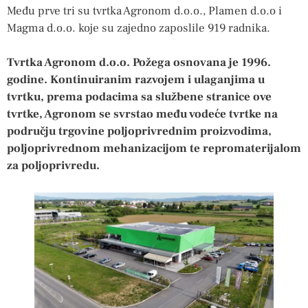
Među prve tri su tvrtka Agronom d.o.o., Plamen d.o.o i
Magma d.o.o. koje su zajedno zaposlile 919 radnika.
Tvrtka Agronom d.o.o. Požega osnovana je 1996.
godine. Kontinuiranim razvojem i ulaganjima u
tvrtku, prema podacima sa službene stranice ove
tvrtke, Agronom se svrstao među vodeće tvrtke na
području trgovine poljoprivrednim proizvodima,
poljoprivrednom mehanizacijom te repromaterijalom
za poljoprivredu.