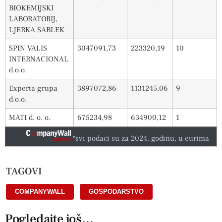
BIOKEMIJSKI
LABORATORIJ,
LJERKA SABLEK
SPIN VALIS
3047091,73
223320,19
10
INTERNACIONAL
d.o.o.
Experta grupa
3897072,86
1131245,06
9
d.o.o.
MATI d. o. o.
675234,98
634900,12
1
*svi podaci su za 2024. godinu, u eurima
TAGOVI
COMPANYWALL
,
GOSPODARSTVO
Pogledajte još...