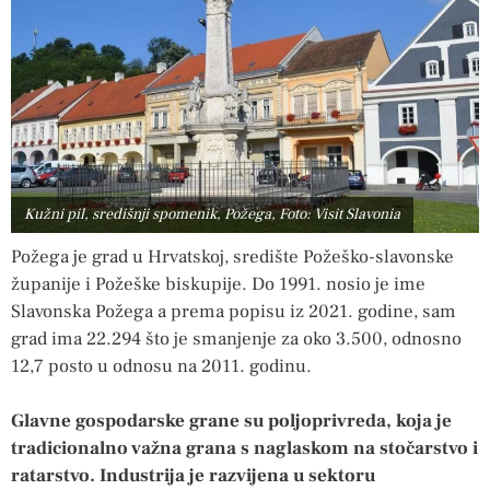
Kužni pil, središnji spomenik, Požega, Foto: Visit Slavonia
Požega je grad u Hrvatskoj, središte Požeško-slavonske
županije i Požeške biskupije. Do 1991. nosio je ime
Slavonska Požega a prema popisu iz 2021. godine, sam
grad ima 22.294 što je smanjenje za oko 3.500, odnosno
12,7 posto u odnosu na 2011. godinu.
Glavne gospodarske grane su poljoprivreda, koja je
tradicionalno važna grana s naglaskom na stočarstvo i
ratarstvo. Industrija je razvijena u sektoru