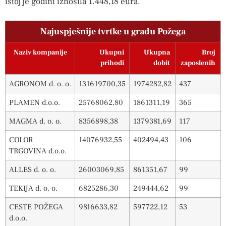
istoj je godini iznosila 1.448,18 eura.
Najuspješnije tvrtke u gradu Požega
Naziv kompanije
Ukupni
Ukupna
Broj
prihodi
dobit
zaposlenih
AGRONOM d. o. o.
131619700,35
1974282,82
437
PLAMEN d.o.o.
25768062,80
1861311,19
365
MAGMA d. o. o.
8356898,38
1379381,69
117
COLOR
14076932,55
402494,43
106
TRGOVINA d.o.o.
ALLES d. o. o.
26003069,85
861351,67
99
TEKIJA d. o. o.
6825286,30
249444,62
99
CESTE POŽEGA
9816633,82
597722,12
53
d.o.o.