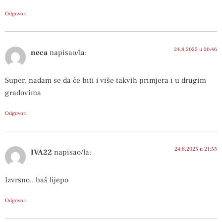
Odgovori
24.8.2025 u 20:46
neca
napisao/la:
Super, nadam se da će biti i više takvih primjera i u drugim
gradovima
Odgovori
24.8.2025 u 21:55
IVA22
napisao/la:
Izvrsno.. baš lijepo
Odgovori