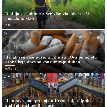
Dadilja za ljubimce: Sve više vlasnika traži
pouzdanu skrb
2.8.2026
7
Hrvati sve više puše, u vrhu su EU-a po udjelu
osoba koje dnevno konzumiraju duhan
6.8.2026
6
Usporava maloprodaja u Hrvatskoj, u lipnju
godišnji rast tek 0,4 posto