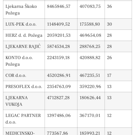
Ljekarna Škoko
8465846,57
407083,75
36
Požega
LUX-PEK d.o.o.
1148409,52
175588,80
30
HERZ d. d. Požega
2059201,53
469654,08
28
LJEKARNE RAJIĆ
5874534,28
288768,25
28
KONTO d.o.o.
2243159,18
420888,82
26
Požega
COR d.o.o.
4520286,91
467235,51
17
PRESOFLEX d.o.o.
2354763,09
359220,96
13
LJEKARNA
4712827,28
180626,44
13
VUKOJA
LEGAC PARTNER
1397486,06
367170,01
12
d.o.o.
MEDICINSKO-
773567,86
185993,21
12