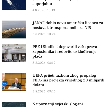
superjahtu
4.8.2026, 13:13
JANAF dobio novu američku licencu za
nastavak transporta nafte za NIS
3.8.2026, 10:24
PBZ i Sindikat dogovorili veća prava
zaposlenika i redovito usklađivanje
plaća
3.8.2026, 08:19
UEFA prijeti tužbom zbog propalog
FIFA-ina projekta vrijednog 20 milijardi
dolara
3.8.2026, 09:15
Najpoznatiji svjetski slogani