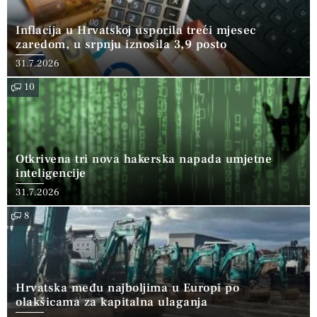
Inflacija u Hrvatskoj usporila treći mjesec
zaredom, u srpnju iznosila 3,9 posto
31.7.2026
10
Otkrivena tri nova hakerska napada umjetne
inteligencije
31.7.2026
8
Hrvatska među najboljima u Europi po
olakšicama za kapitalna ulaganja