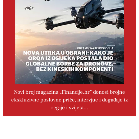
Novi broj magazina „Financije.hr” donosi brojne
ekskluzivne poslovne priče, intervjue i događaje iz
regije i svijeta…