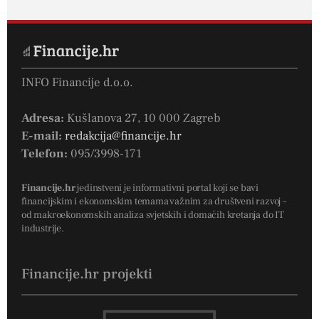
INFO Financije d.o.o.
Adresa:
Kušlanova 27, 10 000 Zagreb
E-mail:
redakcija@financije.hr
Telefon:
095/3998-171
Financije.hr
jedinstveni je informativni portal koji se bavi
financijskim i ekonomskim temama važnim za društveni razvoj –
od makroekonomskih analiza svjetskih i domaćih kretanja do IT
industrije.
Financije.hr projekti