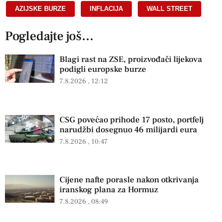
AZIJSKE BURZE
,
INFLACIJA
,
WALL STREET
Pogledajte još...
Blagi rast na ZSE, proizvođači lijekova
podigli europske burze
7.8.2026
12:12
CSG povećao prihode 17 posto, portfelj
narudžbi dosegnuo 46 milijardi eura
7.8.2026
10:47
Cijene nafte porasle nakon otkrivanja
iranskog plana za Hormuz
7.8.2026
08:49