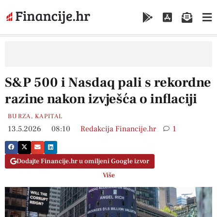
S&P 500 i Nasdaq pali s rekordne
razine nakon izvješća o inflaciji
BURZA
,
KAPITAL
13.5.2026
08:10
Redakcija Financije.hr
1
Dodajte Financije.hr u omiljeni Google izvor
Više