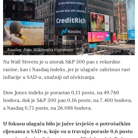
Nasdaq, Foto: Wikimedia Commons
Na Wall Streetu je u utorak S&P 500 pao s rekordne
razine, kao i Nasdaq indeks, jer je ulagače zabrinuo rast
inflacije u SAD-u, snažniji od očekivanja.
Dow Jones indeks je porastao 0,11 posto, na 49.760
bodova, dok je S&P 500 pao 0,16 posto, na 7.400 bodova,
a Nasdaq 0,71 posto, na 26.088 bodova.
U fokusu ulagača bilo je jučer izvješće o potrošačkim
cijenama u SAD-u, koje su u travnju porasle 0,6 posto