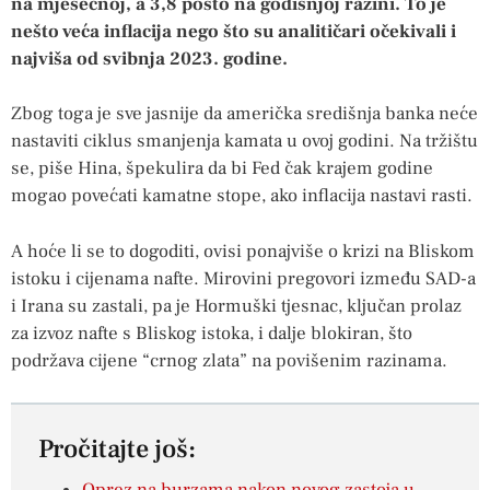
na mjesečnoj, a 3,8 posto na godišnjoj razini. To je
nešto veća inflacija nego što su analitičari očekivali i
najviša od svibnja 2023. godine.
Zbog toga je sve jasnije da američka središnja banka neće
nastaviti ciklus smanjenja kamata u ovoj godini. Na tržištu
se, piše Hina, špekulira da bi Fed čak krajem godine
mogao povećati kamatne stope, ako inflacija nastavi rasti.
A hoće li se to dogoditi, ovisi ponajviše o krizi na Bliskom
istoku i cijenama nafte. Mirovini pregovori između SAD-a
i Irana su zastali, pa je Hormuški tjesnac, ključan prolaz
za izvoz nafte s Bliskog istoka, i dalje blokiran, što
podržava cijene “crnog zlata” na povišenim razinama.
Pročitajte još: