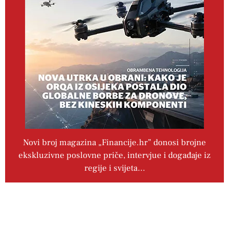
Novi broj magazina „Financije.hr” donosi brojne
ekskluzivne poslovne priče, intervjue i događaje iz
regije i svijeta…