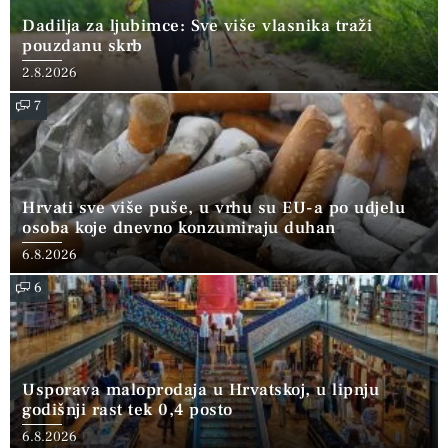
Dadilja za ljubimce: Sve više vlasnika traži
pouzdanu skrb
2.8.2026
7
Hrvati sve više puše, u vrhu su EU-a po udjelu
osoba koje dnevno konzumiraju duhan
6.8.2026
6
Usporava maloprodaja u Hrvatskoj, u lipnju
godišnji rast tek 0,4 posto
6.8.2026