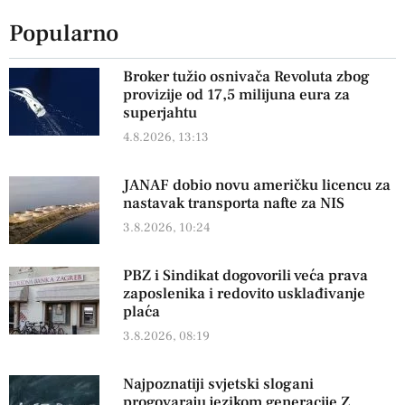
Popularno
Broker tužio osnivača Revoluta zbog
provizije od 17,5 milijuna eura za
superjahtu
4.8.2026, 13:13
JANAF dobio novu američku licencu za
nastavak transporta nafte za NIS
3.8.2026, 10:24
PBZ i Sindikat dogovorili veća prava
zaposlenika i redovito usklađivanje
plaća
3.8.2026, 08:19
Najpoznatiji svjetski slogani
progovaraju jezikom generacije Z