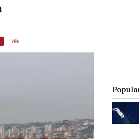
a
r
Više
Popula