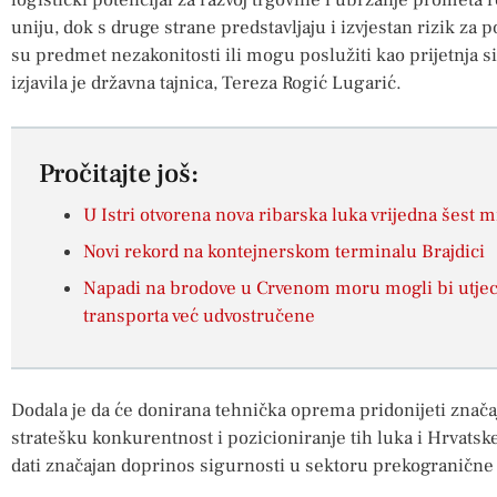
logistički potencijal za razvoj trgovine i ubrzanje prometa
uniju, dok s druge strane predstavljaju i izvjestan rizik za p
su predmet nezakonitosti ili mogu poslužiti kao prijetnja sigu
izjavila je državna tajnica, Tereza Rogić Lugarić.
Pročitajte još:
U Istri otvorena nova ribarska luka vrijedna šest m
Novi rekord na kontejnerskom terminalu Brajdici
Napadi na brodove u Crvenom moru mogli bi utjeca
transporta već udvostručene
Dodala je da će donirana tehnička oprema pridonijeti znača
stratešku konkurentnost i pozicioniranje tih luka i Hrvat
dati značajan doprinos sigurnosti u sektoru prekogranič