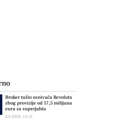
rno
Broker tužio osnivača Revoluta
zbog provizije od 17,5 milijuna
eura za superjahtu
4.8.2026, 13:13