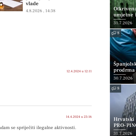
vlade
Otkriven
4.8.2026
14:38
umjetne i
31.7.2026
8
Španjols
prodrma 
12.4.2024 u 12:11
30.7.2026
8
14.4.2024 u 23:16
Hrvatski
PRO-PIN
adam se spriječiti ilegalne aktivnosti.
31.7.2026