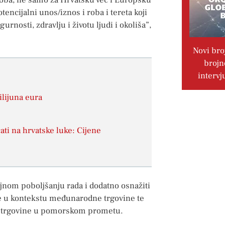
 roba, ne samo za Hrvatsku već i Europsku
otencijalni unos/iznos i roba i tereta koji
rnosti, zdravlju i životu ljudi i okoliša”,
Novi bro
brojn
intervj
ilijuna eura
ti na hrvatske luke: Cijene
jnom poboljšanju rada i dodatno osnažiti
ske u kontekstu međunarodne trgovine te
ne trgovine u pomorskom prometu.