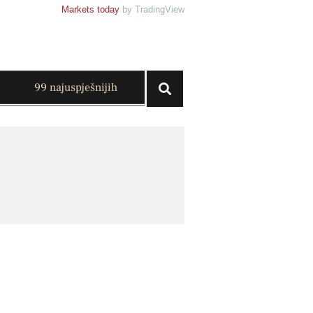
Markets today
by TradingView
99 najuspješnijih