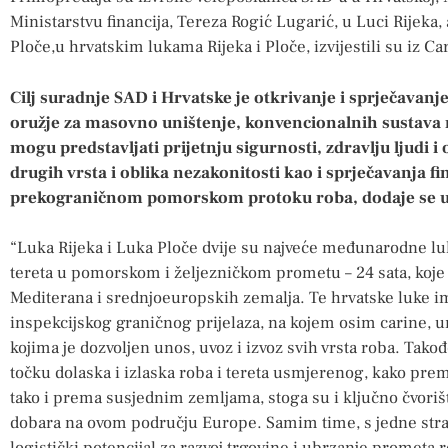
Ministarstvu financija, Tereza Rogić Lugarić, u Luci Rijeka,
Ploče,u hrvatskim lukama Rijeka i Ploče, izvijestili su iz Ca
Cilj suradnje SAD i Hrvatske je otkrivanje i sprječavanj
oružje za masovno uništenje, konvencionalnih sustava 
mogu predstavljati prijetnju sigurnosti, zdravlju ljudi i o
drugih vrsta i oblika nezakonitosti kao i sprječavanja f
prekograničnom pomorskom protoku roba, dodaje se u 
“Luka Rijeka i Luka Ploče dvije su najveće međunarodne luk
tereta u pomorskom i željezničkom prometu – 24 sata, koje 
Mediterana i srednjoeuropskih zemalja. Te hrvatske luke 
inspekcijskog graničnog prijelaza, na kojem osim carine, u
kojima je dozvoljen unos, uvoz i izvoz svih vrsta roba. Takođ
točku dolaska i izlaska roba i tereta usmjerenog, kako pr
tako i prema susjednim zemljama, stoga su i ključno čvoriš
dobara na ovom području Europe. Samim time, s jedne stran