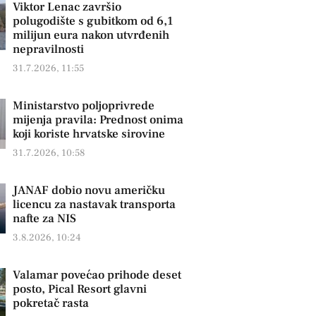
Viktor Lenac završio
polugodište s gubitkom od 6,1
milijun eura nakon utvrđenih
nepravilnosti
31.7.2026, 11:55
Ministarstvo poljoprivrede
mijenja pravila: Prednost onima
koji koriste hrvatske sirovine
31.7.2026, 10:58
JANAF dobio novu američku
licencu za nastavak transporta
nafte za NIS
3.8.2026, 10:24
Valamar povećao prihode deset
posto, Pical Resort glavni
pokretač rasta