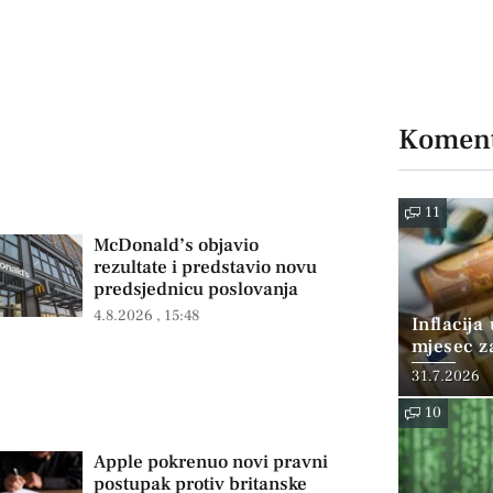
Koment
11
McDonald’s objavio
rezultate i predstavio novu
predsjednicu poslovanja
4.8.2026
15:48
Inflacija
mjesec z
posto
31.7.2026
10
Apple pokrenuo novi pravni
postupak protiv britanske