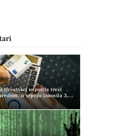
ari
 u Hrvatskoj usporila treći
aredom, u srpnju iznosila 3,9