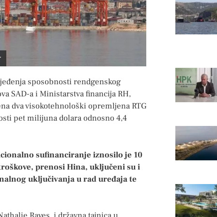
r
jeđenja sposobnosti rendgenskog
va SAD-a i Ministarstva financija RH,
jena dva visokotehnološki opremljena RTG
osti pet milijuna dolara odnosno 4,4
cionalno sufinanciranje iznosilo je 10
troškove, prenosi Hina, uključeni su i
nalnog uključivanja u rad uređaja te
athalie Rayes, i državna tajnica u