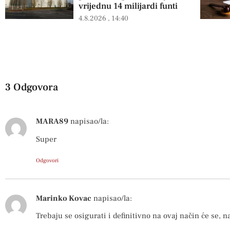
vrijednu 14 milijardi funti
4.8.2026
14:40
3 Odgovora
MARA89
napisao/la:
Super
Odgovori
Marinko Kovac
napisao/la:
Trebaju se osigurati i definitivno na ovaj način će se, n