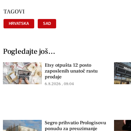
TAGOVI
HRVATSKA
,
SAD
Pogledajte još...
Etsy otpušta 12 posto
zaposlenih unatoč rastu
prodaje
6.8.2026
08:04
Segro prihvatio Prologisovu
ponudu za preuzimanje