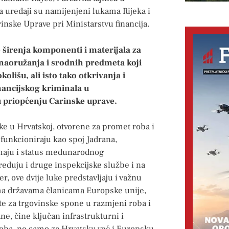
 a uređaji su namijenjeni lukama Rijeka i
rinske Uprave pri Ministarstvu financija.
e širenja komponenti i materijala za
naoružanja i srodnih predmeta koji
kolišu, ali isto tako otkrivanja i
inancijskog kriminala u
priopćenju Carinske uprave.
e u Hrvatskoj, otvorene za promet roba i
funkcioniraju kao spoj Jadrana,
imaju i status međunarodnog
reduju i druge inspekcijske službe i na
er, ove dvije luke predstavljaju i važnu
ema državama članicama Europske unije,
te za trgovinske spone u razmjeni roba i
e, čine ključan infrastrukturni i