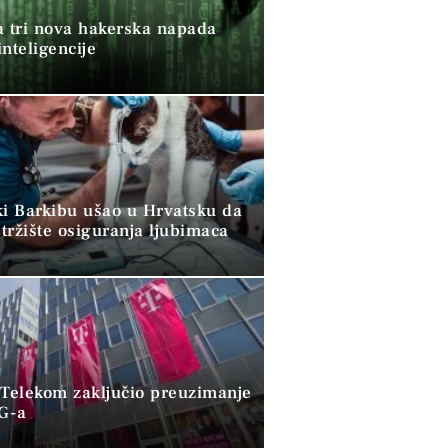
a tri nova hakerska napada
nteligencije
ki Barkibu ušao u Hrvatsku da
tržište osiguranja ljubimaca
 Telekom zaključio preuzimanje
G-a