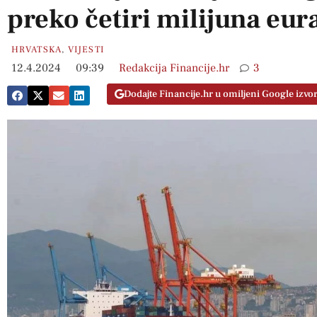
preko četiri milijuna eur
HRVATSKA
,
VIJESTI
12.4.2024
09:39
Redakcija Financije.hr
3
Dodajte Financije.hr u omiljeni Google izvo