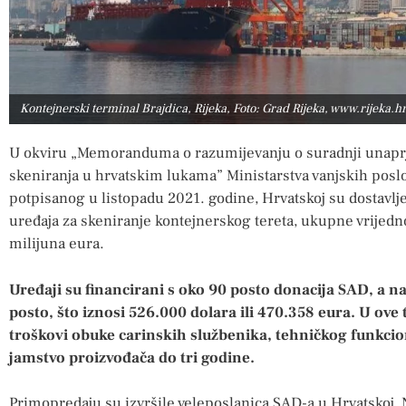
Kontejnerski terminal Brajdica, Rijeka, Foto: Grad Rijeka, www.rijeka.h
U okviru „Memoranduma o razumijevanju o suradnji unapr
skeniranja u hrvatskim lukama” Ministarstva vanjskih poslo
potpisanog u listopadu 2021. godine, Hrvatskoj su dostavl
uređaja za skeniranje kontejnerskog tereta, ukupne vrijedn
milijuna eura.
Uređaji su financirani s oko 90 posto donacija SAD, a na
posto, što iznosi 526.000 dolara ili 470.358 eura. U ove 
troškovi obuke carinskih službenika, tehničkog funkcio
jamstvo proizvođača do tri godine.
Primopredaju su izvršile veleposlanica SAD-a u Hrvatskoj, N