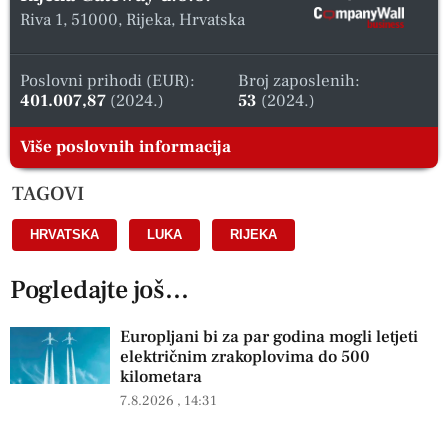
Riva 1, 51000, Rijeka, Hrvatska
Poslovni prihodi (EUR):
Broj zaposlenih:
401.007,87
(2024.)
53
(2024.)
Više poslovnih informacija
TAGOVI
HRVATSKA
,
LUKA
,
RIJEKA
Pogledajte još...
Europljani bi za par godina mogli letjeti
električnim zrakoplovima do 500
kilometara
7.8.2026
14:31