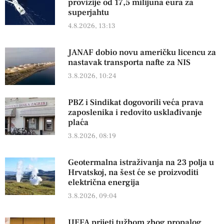
provizije od 17,5 milijuna eura za
superjahtu
4.8.2026, 13:13
JANAF dobio novu američku licencu za
nastavak transporta nafte za NIS
3.8.2026, 10:24
PBZ i Sindikat dogovorili veća prava
zaposlenika i redovito usklađivanje
plaća
3.8.2026, 08:19
Geotermalna istraživanja na 23 polja u
Hrvatskoj, na šest će se proizvoditi
električna energija
3.8.2026, 09:04
UEFA prijeti tužbom zbog propalog