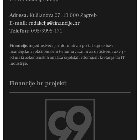
Adresa:
Kušlanova 27, 10 000 Zagreb
E-mail:
redakcija@financije.hr
Telefon:
095/3998-171
Financije.hr
jedinstveni je informativni portal koji se bavi
financijskim i ekonomskim temama važnim za društveni razvoj –
od makroekonomskih analiza svjetskih i domaćih kretanja do IT
industrije.
Financije.hr projekti