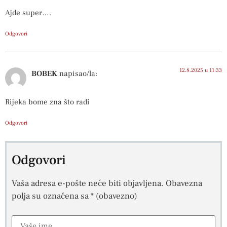
Ajde super….
Odgovori
12.8.2025 u 11:33
BOBEK
napisao/la:
Rijeka bome zna što radi
Odgovori
Odgovori
Vaša adresa e-pošte neće biti objavljena.
Obavezna
polja su označena sa
* (obavezno)