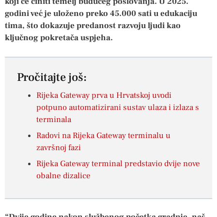
koji će činiti temelj budućeg poslovanja. U 2025.
godini već je uloženo preko 45.000 sati u edukaciju
tima, što dokazuje predanost razvoju ljudi kao
ključnog pokretača uspjeha.
Pročitajte još:
Rijeka Gateway prva u Hrvatskoj uvodi
potpuno automatizirani sustav ulaza i izlaza s
terminala
Radovi na Rijeka Gateway terminalu u
završnoj fazi
Rijeka Gateway terminal predstavio dvije nove
obalne dizalice
“Dvije godine nakon službenog početka gradnje, naš