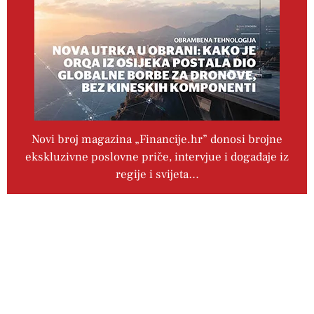
Novi broj magazina „Financije.hr” donosi brojne
ekskluzivne poslovne priče, intervjue i događaje iz
regije i svijeta…