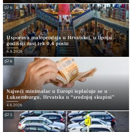
6
Usporava maloprodaja u Hrvatskoj, u lipnju
godišnji rast tek 0,4 posto
6.8.2026
6
Najveći minimalac u Europi isplaćuje se u
Luksemburgu, Hrvatska u “srednjoj skupini”
4.8.2026
5