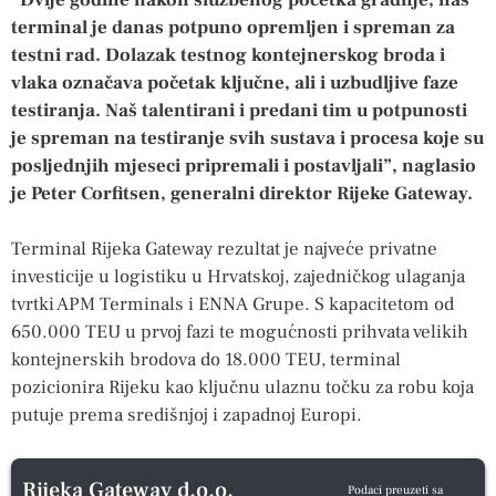
terminal je danas potpuno opremljen i spreman za
testni rad. Dolazak testnog kontejnerskog broda i
vlaka označava početak ključne, ali i uzbudljive faze
testiranja. Naš talentirani i predani tim u potpunosti
je spreman na testiranje svih sustava i procesa koje su
posljednjih mjeseci pripremali i postavljali”, naglasio
je Peter Corfitsen, generalni direktor Rijeke Gateway.
Terminal Rijeka Gateway rezultat je najveće privatne
investicije u logistiku u Hrvatskoj, zajedničkog ulaganja
tvrtki APM Terminals i ENNA Grupe. S kapacitetom od
650.000 TEU u prvoj fazi te mogućnosti prihvata velikih
kontejnerskih brodova do 18.000 TEU, terminal
pozicionira Rijeku kao ključnu ulaznu točku za robu koja
putuje prema središnjoj i zapadnoj Europi.
Rijeka Gateway d.o.o.
Podaci preuzeti sa