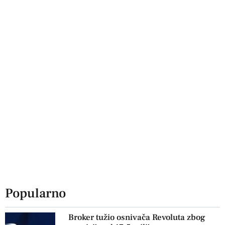
Popularno
Broker tužio osnivača Revoluta zbog