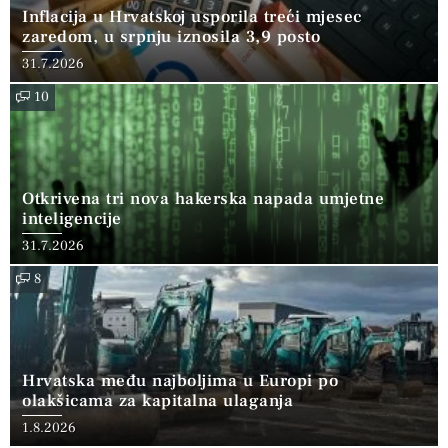
Inflacija u Hrvatskoj usporila treći mjesec
zaredom, u srpnju iznosila 3,9 posto
31.7.2026
10
Otkrivena tri nova hakerska napada umjetne
inteligencije
31.7.2026
8
Hrvatska među najboljima u Europi po
olakšicama za kapitalna ulaganja
1.8.2026