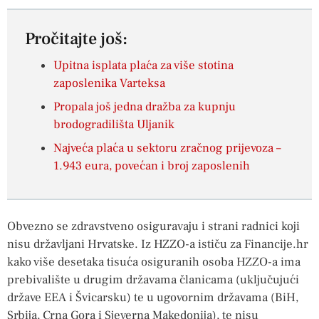
Pročitajte još:
Upitna isplata plaća za više stotina
zaposlenika Varteksa
Propala još jedna dražba za kupnju
brodogradilišta Uljanik
Najveća plaća u sektoru zračnog prijevoza –
1.943 eura, povećan i broj zaposlenih
Obvezno se zdravstveno osiguravaju i strani radnici koji
nisu državljani Hrvatske. Iz HZZO-a ističu za Financije.hr
kako više desetaka tisuća osiguranih osoba HZZO-a ima
prebivalište u drugim državama članicama (uključujući
države EEA i Švicarsku) te u ugovornim državama (BiH,
Srbija, Crna Gora i Sjeverna Makedonija), te nisu