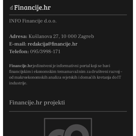
INFO Financije d.o.o.
Adresa:
Kušlanova 27, 10 000 Zagreb
E-mail:
redakcija@financije.hr
Telefon:
095/3998-171
Financije.hr
jedinstveni je informativni portal koji se bavi
financijskim i ekonomskim temama važnim za društveni razvoj –
od makroekonomskih analiza svjetskih i domaćih kretanja do IT
industrije.
Financije.hr projekti