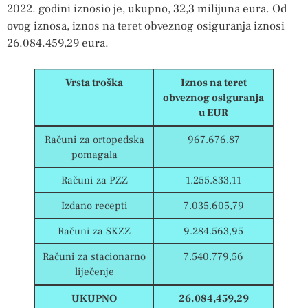
2022. godini iznosio je, ukupno, 32,3 milijuna eura. Od
ovog iznosa, iznos na teret obveznog osiguranja iznosi
26.084.459,29 eura.
Vrsta troška
Iznos na teret
obveznog osiguranja
u EUR
Računi za ortopedska
967.676,87
pomagala
Računi za PZZ
1.255.833,11
Izdano recepti
7.035.605,79
Računi za SKZZ
9.284.563,95
Računi za stacionarno
7.540.779,56
liječenje
UKUPNO
26.084,459,29