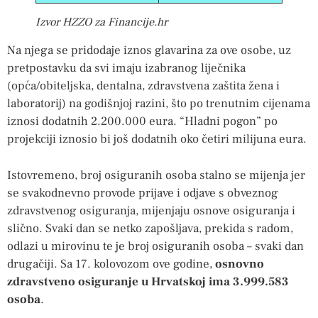
Izvor HZZO za Financije.hr
Na njega se pridodaje iznos glavarina za ove osobe, uz
pretpostavku da svi imaju izabranog liječnika
(opća/obiteljska, dentalna, zdravstvena zaštita žena i
laboratorij) na godišnjoj razini, što po trenutnim cijenama
iznosi dodatnih 2.200.000 eura. “Hladni pogon” po
projekciji iznosio bi još dodatnih oko četiri milijuna eura.
Istovremeno, broj osiguranih osoba stalno se mijenja jer
se svakodnevno provode prijave i odjave s obveznog
zdravstvenog osiguranja, mijenjaju osnove osiguranja i
slično. Svaki dan se netko zapošljava, prekida s radom,
odlazi u mirovinu te je broj osiguranih osoba – svaki dan
drugačiji. Sa 17. kolovozom ove godine,
osnovno
zdravstveno osiguranje u Hrvatskoj ima 3.999.583
osoba
.