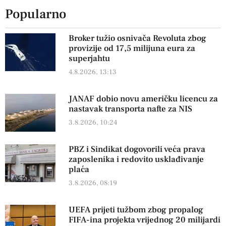
Popularno
Broker tužio osnivača Revoluta zbog
provizije od 17,5 milijuna eura za
superjahtu
4.8.2026, 13:13
JANAF dobio novu američku licencu za
nastavak transporta nafte za NIS
3.8.2026, 10:24
PBZ i Sindikat dogovorili veća prava
zaposlenika i redovito usklađivanje
plaća
3.8.2026, 08:19
UEFA prijeti tužbom zbog propalog
FIFA-ina projekta vrijednog 20 milijardi