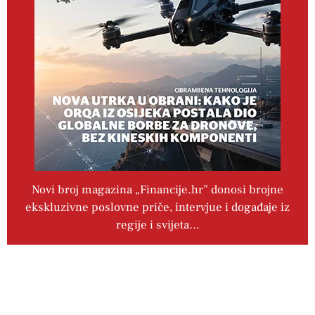
Novi broj magazina „Financije.hr” donosi brojne
ekskluzivne poslovne priče, intervjue i događaje iz
regije i svijeta…