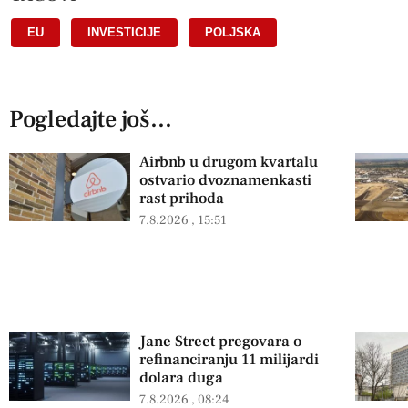
EU
,
INVESTICIJE
,
POLJSKA
Pogledajte još...
Airbnb u drugom kvartalu
ostvario dvoznamenkasti
rast prihoda
7.8.2026
15:51
Jane Street pregovara o
refinanciranju 11 milijardi
dolara duga
7.8.2026
08:24