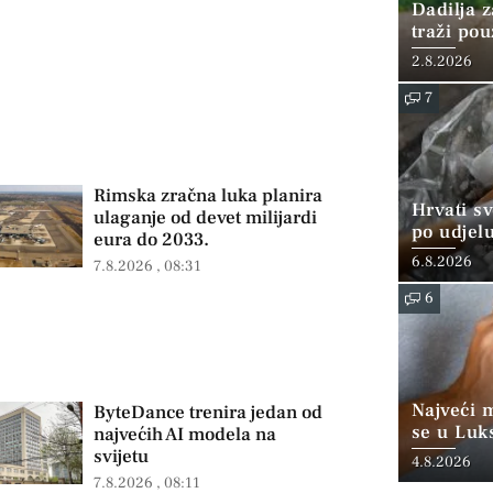
Dadilja z
traži po
2.8.2026
7
Rimska zračna luka planira
Hrvati s
ulaganje od devet milijardi
po udjel
eura do 2033.
konzumi
6.8.2026
7.8.2026
08:31
6
Najveći 
ByteDance trenira jedan od
se u Luk
najvećih AI modela na
“srednjoj
svijetu
4.8.2026
7.8.2026
08:11