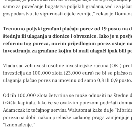
samo za povećanje bogatstva poljskih građana, već i za jača
gospodarstvu, te sigurnosti cijele zemlje,” rekao je Domans
Trenutno poljski građani plaćaju porez od 19 posto na 
štednju ili ulaganja u dionice i obveznice. Iako je u posl
reformu tog poreza, novim prijedlogom porez ostaje na 
investiranja za građane kojim bi mali ulagači ipak bili 
Vlada sad želi uvesti osobne investicijske računa (OKI) prek
investicija do 100.000 zlota (23.000 eura) ne bi se plaćao n
ulaganja plaćao porez na imovinu od samo 0,8 ili 0,9 posto
Od tih 100.000 zlota četvrtina se može odnositi na štedne 
tržišta kapitala. Iako će se ovakvim potezom podržati domaće
Adamczak iz tečajnog servisa Walutomat kaže da je “hibridn
poreza na dobit nakon prelaske zadanog praga zamjenjuje
“iznenađenje.”