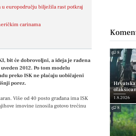
u europodručju bilježila rast potkraj
meričkim carinama
Koment
8
, bit će dobrovoljni, a ideja je rađena
je uveden 2012. Po tom modelu
adu preko ISK ne plaćaju uobičajeni
išnji porez.
Hrvatska
olakšica
laran. Više od 40 posto građana ima ISK
1.8.2026
jihove imovine iznosila gotovo trećinu
8