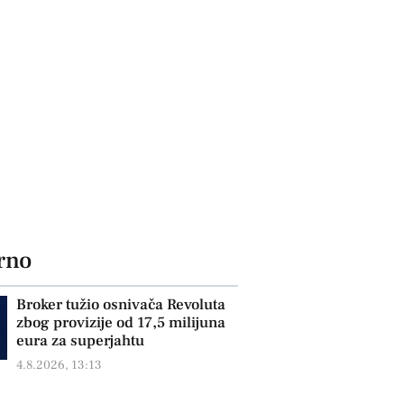
rno
Broker tužio osnivača Revoluta
zbog provizije od 17,5 milijuna
eura za superjahtu
4.8.2026, 13:13