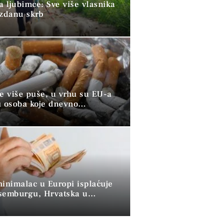
a ljubimce: Sve više vlasnika
uzdanu skrb
ve više puše, u vrhu su EU-a
u osoba koje dnevno
raju duhan
minimalac u Europi isplaćuje
semburgu, Hrvatska u
 skupini”