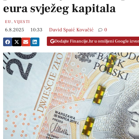
eura svježeg kapitala
EU
,
VIJESTI
6.8.2025
10:33
David Spaić Kovačić
0
Dodajte Financije.hr u omiljeni Google izvo