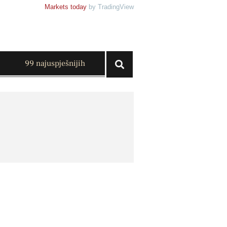
Markets today
by TradingView
99 najuspješnijih