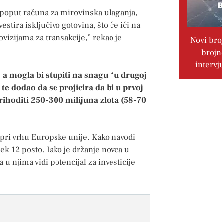
, poput računa za mirovinska ulaganja,
vestira isključivo gotovina, što će ići na
vizijama za transakcije,” rekao je
Novi bro
brojn
intervj
a, a mogla bi stupiti na snagu “u drugoj
e dodao da se projicira da bi u prvoj
ihoditi 250-300 milijuna zlota (58-70
 pri vrhu Europske unije. Kako navodi
tek 12 posto. Iako je držanje novca u
 u njima vidi potencijal za investicije