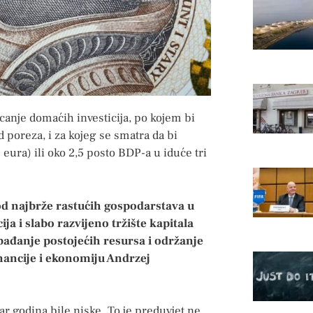
icanje domaćih investicija, po kojem bi
 poreza, i za kojeg se smatra da bi
 eura) ili oko 2,5 posto BDP-a u iduće tri
 od najbrže rastućih gospodarstava u
ja i slabo razvijeno tržište kapitala
obađanje postojećih resursa i održanje
inancije i ekonomiju Andrzej
par godina bile niske. To je preduvjet ne