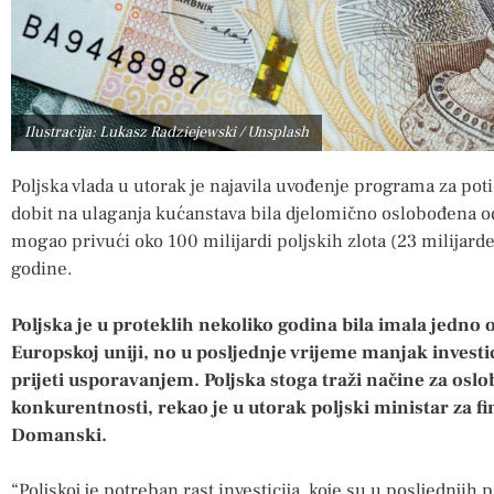
Ilustracija: Lukasz Radziejewski / Unsplash
Poljska vlada u utorak je najavila uvođenje programa za pot
dobit na ulaganja kućanstava bila djelomično oslobođena od
mogao privući oko 100 milijardi poljskih zlota (23 milijarde
godine.
Poljska je u proteklih nekoliko godina bila imala jedno
Europskoj uniji, no u posljednje vrijeme manjak investici
prijeti usporavanjem. Poljska stoga traži načine za osl
konkurentnosti, rekao je u utorak poljski ministar za f
Domanski.
“Poljskoj je potreban rast investicija, koje su u posljednjih 