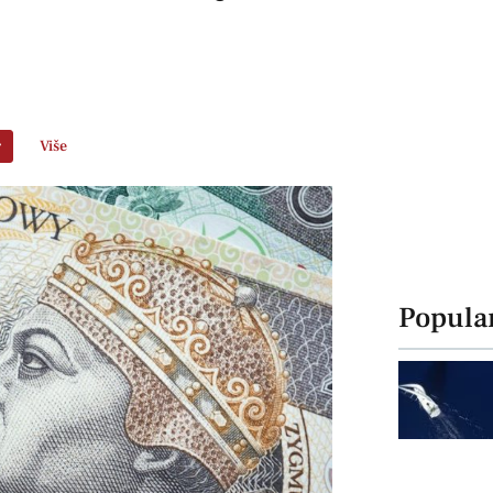
r
Više
Popula