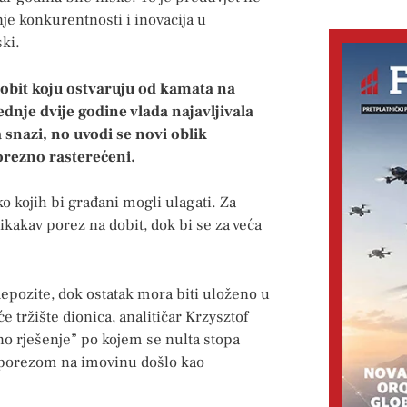
nje konkurentnosti i inovacija u
ki.
dobit koju ostvaruju od kamata na
jednje dvije godine vlada najavljivala
snazi, no uvodi se novi oblik
porezno rasterećeni.
o kojih bi građani mogli ulagati. Za
ikakav porez na dobit, dok bi se za veća
.
depozite, dok ostatak mora biti uloženo u
 tržište dionica, analitičar Krzysztof
o rješenje” po kojem se nulta stopa
 porezom na imovinu došlo kao