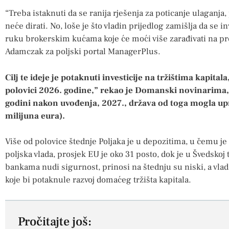
“Treba istaknuti da se ranija rješenja za poticanje ulaganja
neće dirati. No, loše je što vladin prijedlog zamišlja da se in
ruku brokerskim kućama koje će moći više zarađivati na pro
Adamczak za poljski portal ManagerPlus.
Cilj te ideje je potaknuti investicije na tržištima kapital
polovici 2026. godine,” rekao je Domanski novinarima, t
godini nakon uvođenja, 2027., država od toga mogla upr
milijuna eura).
Više od polovice štednje Poljaka je u depozitima, u čemu je
poljska vlada, prosjek EU je oko 31 posto, dok je u Švedskoj 
bankama nudi sigurnost, prinosi na štednju su niski, a vlada
koje bi potaknule razvoj domaćeg tržišta kapitala.
Pročitajte još: