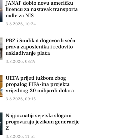
JANAF dobio novu američku
licencu za nastavak transporta
nafte za NIS
3.8.2026, 10:24
PBZ i Sindikat dogovorili veća
prava zaposlenika i redovito
usklađivanje plaća
3.8.2026, 08:19
UEFA prijeti tužbom zbog
propalog FIFA-ina projekta
vrijednog 20 milijardi dolara
3.8.2026, 09:15
Najpoznatiji svjetski slogani
progovaraju jezikom generacije
Z
3.8.2026, 11:51