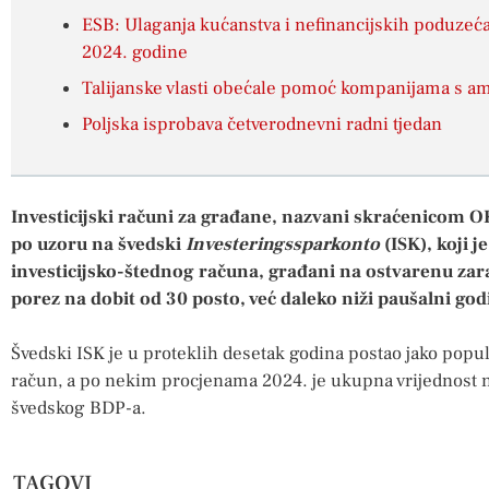
ESB: Ulaganja kućanstva i nefinancijskih poduzeća 
2024. godine
Talijanske vlasti obećale pomoć kompanijama s a
Poljska isprobava četverodnevni radni tjedan
Investicijski računi za građane, nazvani skraćenicom OKI
po uzoru na švedski
Investeringssparkonto
(ISK), koji 
investicijsko-štednog računa, građani na ostvarenu zar
porez na dobit od 30 posto, već daleko niži paušalni god
Švedski ISK je u proteklih desetak godina postao jako popu
račun, a po nekim procjenama 2024. je ukupna vrijednost n
švedskog BDP-a.
TAGOVI