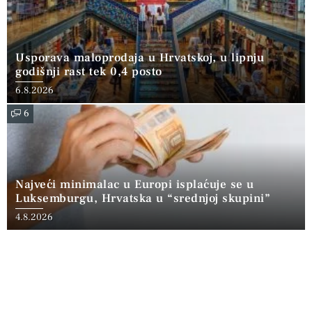
Usporava maloprodaja u Hrvatskoj, u lipnju
godišnji rast tek 0,4 posto
6.8.2026
6
Najveći minimalac u Europi isplaćuje se u
Luksemburgu, Hrvatska u “srednjoj skupini”
4.8.2026