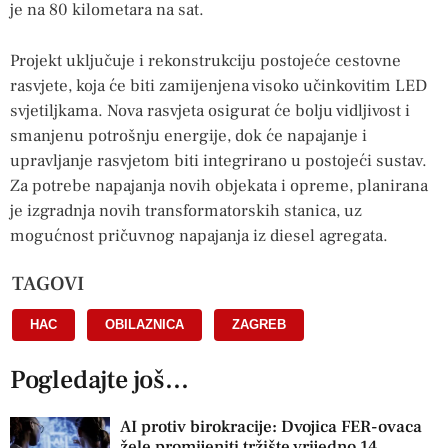
je na 80 kilometara na sat.
Projekt uključuje i rekonstrukciju postojeće cestovne
rasvjete, koja će biti zamijenjena visoko učinkovitim LED
svjetiljkama. Nova rasvjeta osigurat će bolju vidljivost i
smanjenu potrošnju energije, dok će napajanje i
upravljanje rasvjetom biti integrirano u postojeći sustav.
Za potrebe napajanja novih objekata i opreme, planirana
je izgradnja novih transformatorskih stanica, uz
mogućnost pričuvnog napajanja iz diesel agregata.
TAGOVI
HAC
,
OBILAZNICA
,
ZAGREB
Pogledajte još...
AI protiv birokracije: Dvojica FER-ovaca
žele promijeniti tržište vrijedno 14