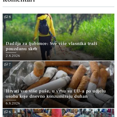
8
Dadilja za ljubimce: Sve više vlasnika traži
pouzdanu skrb
2.8.2026
7
Hrvati sve više puše, u vrhu su EU-a po udjelu
osoba koje dnevno konzumiraju duhan
6.8.2026
6