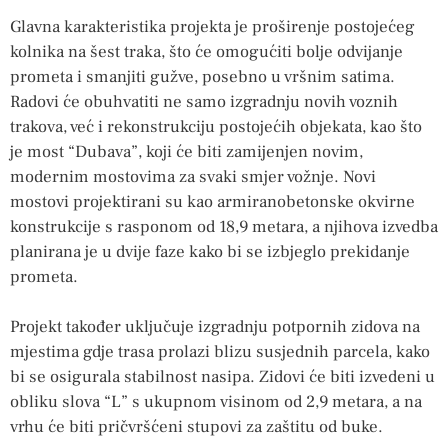
Glavna karakteristika projekta je proširenje postojećeg
kolnika na šest traka, što će omogućiti bolje odvijanje
prometa i smanjiti gužve, posebno u vršnim satima.
Radovi će obuhvatiti ne samo izgradnju novih voznih
trakova, već i rekonstrukciju postojećih objekata, kao što
je most “Dubava”, koji će biti zamijenjen novim,
modernim mostovima za svaki smjer vožnje. Novi
mostovi projektirani su kao armiranobetonske okvirne
konstrukcije s rasponom od 18,9 metara, a njihova izvedba
planirana je u dvije faze kako bi se izbjeglo prekidanje
prometa.
Projekt također uključuje izgradnju potpornih zidova na
mjestima gdje trasa prolazi blizu susjednih parcela, kako
bi se osigurala stabilnost nasipa. Zidovi će biti izvedeni u
obliku slova “L” s ukupnom visinom od 2,9 metara, a na
vrhu će biti pričvršćeni stupovi za zaštitu od buke.