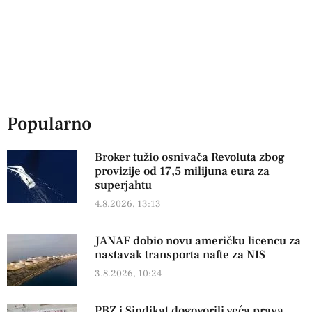
Popularno
Broker tužio osnivača Revoluta zbog
provizije od 17,5 milijuna eura za
superjahtu
4.8.2026, 13:13
JANAF dobio novu američku licencu za
nastavak transporta nafte za NIS
3.8.2026, 10:24
PBZ i Sindikat dogovorili veća prava