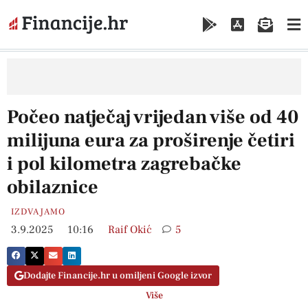
Počeo natječaj vrijedan više od 40
milijuna eura za proširenje četiri
i pol kilometra zagrebačke
obilaznice
IZDVAJAMO
3.9.2025
10:16
Raif Okić
5
Dodajte Financije.hr u omiljeni Google izvor
Više