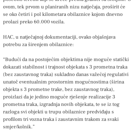
ovom, tek prvom u planiranih nizu natječaja, proširit će
se oko četiri i pol kilometara obilaznice kojom dnevno
prolazi preko 60.000 vozila.
HAC, u natječajnoj dokumentaciji, ovako objašnjava
potrebu za širenjem obilaznice:
“Budući da na postojećim objektima nije moguće statički
dokazati stabilnost i trajnost objekata s 3 prometna traka
(bez zaustavnog traka) sukladno danas važećoj regulativi
unatoč eventualnim prostornim mogućnostima (širina
objekta s 3 prometne trake, bez zaustavnog traka),
proizlazi da je jedino moguće rješenje realizacije 3
prometna traka, izgradnja novih objekata, te se iz tog
razloga svi objekti u trupu obilaznice predviđaju s
profilom tri vozna traka i zaustavnim trakom za svaki
smjer/kolnik.”