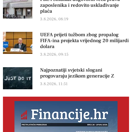
zaposlenika i redovito usklađivanje
plaća
3.8.2026, 08:19
UEFA prijeti tužbom zbog propalog
FIFA-ina projekta vrijednog 20 milijardi
dolara
3.8.2026, 09:15
Najpoznatiji svjetski slogani
progovaraju jezikom generacije Z
3.8.2026, 11:51