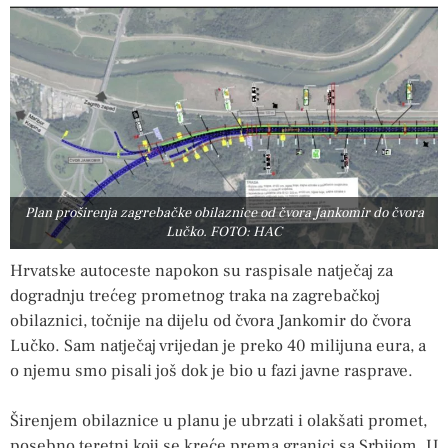
Plan proširenja zagrebačke obilaznice od čvora Jankomir do čvora
Lučko. FOTO: HAC
Hrvatske autoceste napokon su raspisale natječaj za
dogradnju trećeg prometnog traka na zagrebačkoj
obilaznici, točnije na dijelu od čvora Jankomir do čvora
Lučko. Sam natječaj vrijedan je preko 40 milijuna eura, a
o njemu smo pisali još dok je bio u fazi javne rasprave.
Širenjem obilaznice u planu je ubrzati i olakšati promet,
posebno teretni koji se kreće prema granici sa Srbijom. U