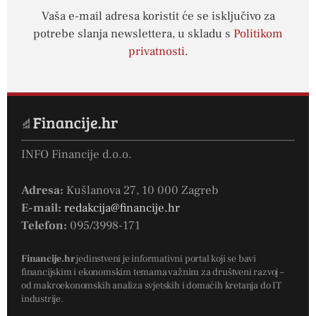
Vaša e-mail adresa koristit će se isključivo za
potrebe slanja newslettera, u skladu s
Politikom
privatnosti
.
INFO Financije d.o.o.
Adresa:
Kušlanova 27, 10 000 Zagreb
E-mail:
redakcija@financije.hr
Telefon:
095/3998-171
Financije.hr
jedinstveni je informativni portal koji se bavi
financijskim i ekonomskim temama važnim za društveni razvoj –
od makroekonomskih analiza svjetskih i domaćih kretanja do IT
industrije.