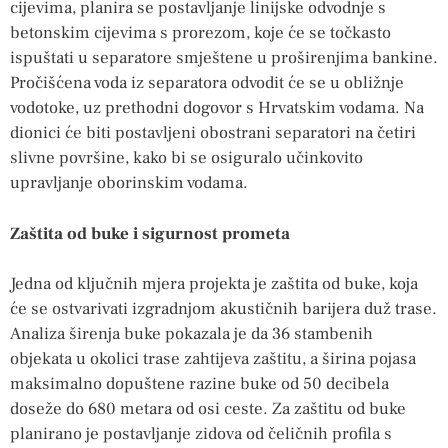
cijevima, planira se postavljanje linijske odvodnje s
betonskim cijevima s prorezom, koje će se točkasto
ispuštati u separatore smještene u proširenjima bankine.
Pročišćena voda iz separatora odvodit će se u obližnje
vodotoke, uz prethodni dogovor s Hrvatskim vodama. Na
dionici će biti postavljeni obostrani separatori na četiri
slivne površine, kako bi se osiguralo učinkovito
upravljanje oborinskim vodama.
Zaštita od buke i sigurnost prometa
Jedna od ključnih mjera projekta je zaštita od buke, koja
će se ostvarivati izgradnjom akustičnih barijera duž trase.
Analiza širenja buke pokazala je da 36 stambenih
objekata u okolici trase zahtijeva zaštitu, a širina pojasa
maksimalno dopuštene razine buke od 50 decibela
doseže do 680 metara od osi ceste. Za zaštitu od buke
planirano je postavljanje zidova od čeličnih profila s