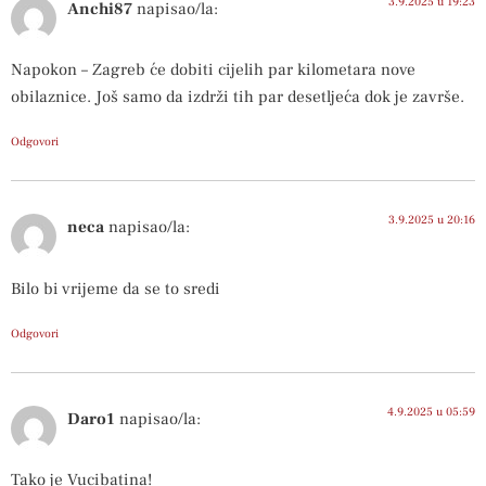
3.9.2025 u 19:23
Anchi87
napisao/la:
Napokon – Zagreb će dobiti cijelih par kilometara nove
obilaznice. Još samo da izdrži tih par desetljeća dok je završe.
Odgovori
3.9.2025 u 20:16
neca
napisao/la:
Bilo bi vrijeme da se to sredi
Odgovori
4.9.2025 u 05:59
Daro1
napisao/la:
Tako je Vucibatina!