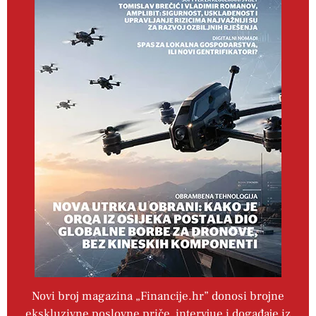
Novi broj magazina „Financije.hr” donosi brojne
ekskluzivne poslovne priče, intervjue i događaje iz