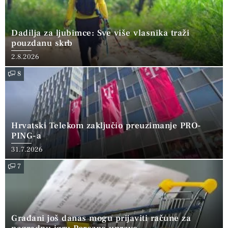
Dadilja za ljubimce: Sve više vlasnika traži
pouzdanu skrb
2.8.2026
8
Hrvatski Telekom zaključio preuzimanje PRO-
PING-a
31.7.2026
7
Građani još danas mogu prijaviti račune za