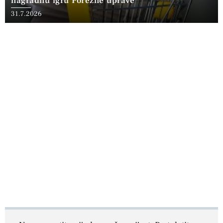
nagradnu igru Porezne uprave
31.7.2026