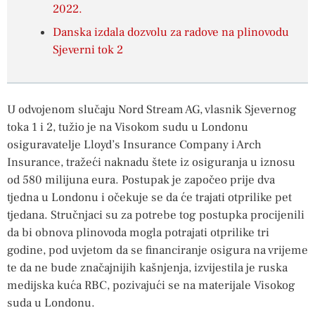
2022.
Danska izdala dozvolu za radove na plinovodu
Sjeverni tok 2
U odvojenom slučaju Nord Stream AG, vlasnik Sjevernog
toka 1 i 2, tužio je na Visokom sudu u Londonu
osiguravatelje Lloyd’s Insurance Company i Arch
Insurance, tražeći naknadu štete iz osiguranja u iznosu
od 580 milijuna eura. Postupak je započeo prije dva
tjedna u Londonu i očekuje se da će trajati otprilike pet
tjedana. Stručnjaci su za potrebe tog postupka procijenili
da bi obnova plinovoda mogla potrajati otprilike tri
godine, pod uvjetom da se financiranje osigura na vrijeme
te da ne bude značajnijih kašnjenja, izvijestila je ruska
medijska kuća RBC, pozivajući se na materijale Visokog
suda u Londonu.