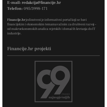
E-mail:
redakcija@financije.hr
Telefon:
095/3998-171
Financije.hr
jedinstveni je informativni portal koji se bavi
financijskim i ekonomskim temama važnim za društveni razvoj –
od makroekonomskih analiza svjetskih i domaćih kretanja do IT
industrije.
Financije.hr projekti