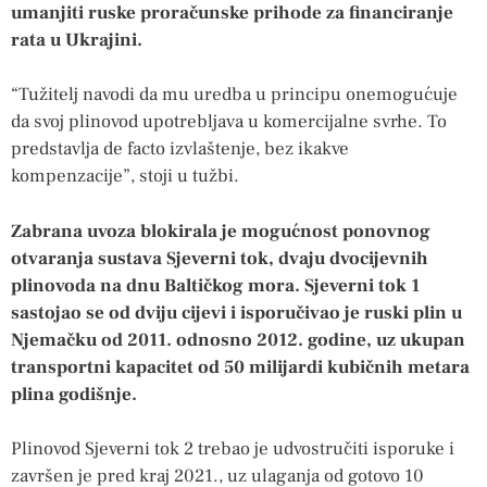
umanjiti ruske proračunske prihode za financiranje
rata u Ukrajini.
“Tužitelj navodi da mu uredba u principu onemogućuje
da svoj plinovod upotrebljava u komercijalne svrhe. To
predstavlja de facto izvlaštenje, bez ikakve
kompenzacije”, stoji u tužbi.
Zabrana uvoza blokirala je mogućnost ponovnog
otvaranja sustava Sjeverni tok, dvaju dvocijevnih
plinovoda na dnu Baltičkog mora. Sjeverni tok 1
sastojao se od dviju cijevi i isporučivao je ruski plin u
Njemačku od 2011. odnosno 2012. godine, uz ukupan
transportni kapacitet od 50 milijardi kubičnih metara
plina godišnje.
Plinovod Sjeverni tok 2 trebao je udvostručiti isporuke i
završen je pred kraj 2021., uz ulaganja od gotovo 10