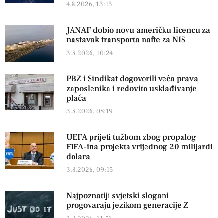
4.8.2026, 13:13
JANAF dobio novu američku licencu za
nastavak transporta nafte za NIS
3.8.2026, 10:24
PBZ i Sindikat dogovorili veća prava
zaposlenika i redovito usklađivanje
plaća
3.8.2026, 08:19
UEFA prijeti tužbom zbog propalog
FIFA-ina projekta vrijednog 20 milijardi
dolara
3.8.2026, 09:15
Najpoznatiji svjetski slogani
progovaraju jezikom generacije Z