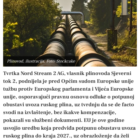
Plinovod, ilustracija, Foto: Stockcake
Tvrtka Nord Stream 2 AG, vlasnik plinovoda Sjeverni
tok 2, podnijela je pred Općim sudom Europske unije
tužbu protiv Europskog parlamenta i Vijeća Europske
unije, osporavajući pravnu osnovu odluke o potpunoj
obustavi uvoza ruskog plina, uz tvrdnju da se de facto
svodi na izvlaštenje, bez ikakve kompenzacije,
pokazali su službeni dokumenti. EU je ove godine
usvojio uredbu koja predviđa potpunu obustavu uvoza
ruskog plina do kraja 2027., uz obrazloženje da želi