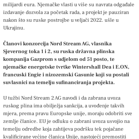
milijardi eura. Njemačke vlasti u više su navrata odgađale
izdavanje dozvola za početak rada, a projekt je pauziran
nakon što su ruske postrojbe u veljači 2022. ušle u
Ukrajinu.
Članovi konzorcija Nord Stream AG, vlasnika
Sjevernog toka 1 i 2, su ruska državna plinska
kompanija Gazprom s udjelom od 51 posto, te
njemačke energetske tvrtke Wintershall Dea i E.ON,
francuski Engie i nizozemski Gasunie koji su postali
suvlasnici na temelju sufinanciranja projekta.
U tužbi Nord Stream 2 AG navodi i da zabrana uvoza
ruskog plina ima obilježja sankcija, a uvođenje takvih
mjera, prema pravu Europske unije, moraju odobriti sve
zemlje članice. EU je odluku o zabrani uvoza usvojio na
temelju odredbe koja zahtijeva podršku tek pojačane
kvalificirane većine članica Unije, nastojeći premostiti