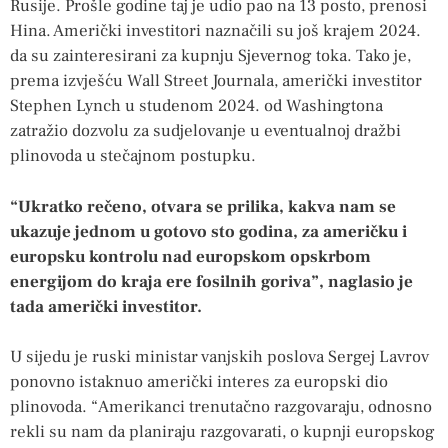
Rusije. Prošle godine taj je udio pao na 13 posto, prenosi
Hina. Američki investitori naznačili su još krajem 2024.
da su zainteresirani za kupnju Sjevernog toka. Tako je,
prema izvješću Wall Street Journala, američki investitor
Stephen Lynch u studenom 2024. od Washingtona
zatražio dozvolu za sudjelovanje u eventualnoj dražbi
plinovoda u stečajnom postupku.
“Ukratko rečeno, otvara se prilika, kakva nam se
ukazuje jednom u gotovo sto godina, za američku i
europsku kontrolu nad europskom opskrbom
energijom do kraja ere fosilnih goriva”, naglasio je
tada američki investitor.
U sijedu je ruski ministar vanjskih poslova Sergej Lavrov
ponovno istaknuo američki interes za europski dio
plinovoda. “Amerikanci trenutačno razgovaraju, odnosno
rekli su nam da planiraju razgovarati, o kupnji europskog