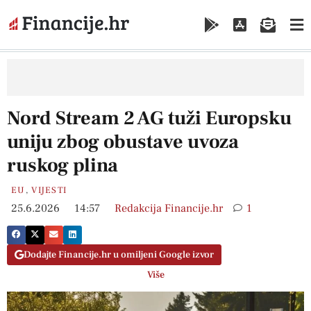
Nord Stream 2 AG tuži Europsku
uniju zbog obustave uvoza
ruskog plina
EU
,
VIJESTI
25.6.2026
14:57
Redakcija Financije.hr
1
Dodajte Financije.hr u omiljeni Google izvor
Više