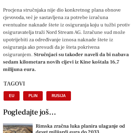
Procjena stručnjaka nije dio konkretnog plana obnove
cjevovoda, već je sastavljena za potrebe izračuna
eventualne naknade štete iz osiguranja koju u tužbi protiv
osiguravatelja traži Nord Stream AG. Izračune sud može
upotrijebiti za određivanje iznosa naknade štete iz
osiguranja ako presudi da je šteta pokrivena
osiguranjem.
Stručnjaci su također naveli da bi nabava
sedam kilometara novih cijevi iz Kine koštala 16,7
milijuna eura.
TAGOVI
EU
,
PLIN
,
RUSIJA
Pogledajte još...
Rimska zračna luka planira ulaganje od
devet milijardi eura do 2033.