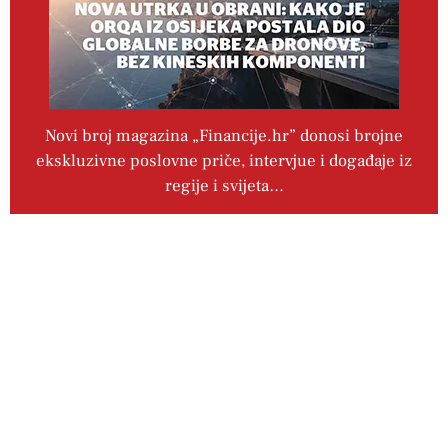
Novi broj magazina „Financije.hr” donosi brojne
ekskluzivne poslovne priče, intervjue i događaje iz
regije i svijeta…