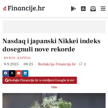
Nasdaq i japanski Nikkei indeks
dosegnuli nove rekorde
BURZA
,
KAPITAL
9.9.2025
08:25
Redakcija Financije.hr
2
Dodajte Financije.hr u omiljeni Google izvor
Više