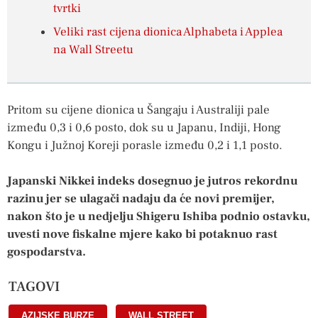
tvrtki
Veliki rast cijena dionica Alphabeta i Applea
na Wall Streetu
Pritom su cijene dionica u Šangaju i Australiji pale
između 0,3 i 0,6 posto, dok su u Japanu, Indiji, Hong
Kongu i Južnoj Koreji porasle između 0,2 i 1,1 posto.
Japanski Nikkei indeks dosegnuo je jutros rekordnu
razinu jer se ulagači nadaju da će novi premijer,
nakon što je u nedjelju Shigeru Ishiba podnio ostavku,
uvesti nove fiskalne mjere kako bi potaknuo rast
gospodarstva.
TAGOVI
AZIJSKE BURZE
,
WALL STREET