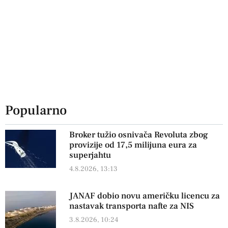
Popularno
Broker tužio osnivača Revoluta zbog
provizije od 17,5 milijuna eura za
superjahtu
4.8.2026, 13:13
JANAF dobio novu američku licencu za
nastavak transporta nafte za NIS
3.8.2026, 10:24