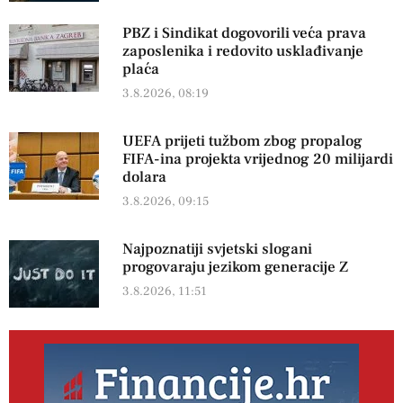
PBZ i Sindikat dogovorili veća prava
zaposlenika i redovito usklađivanje
plaća
3.8.2026, 08:19
UEFA prijeti tužbom zbog propalog
FIFA-ina projekta vrijednog 20 milijardi
dolara
3.8.2026, 09:15
Najpoznatiji svjetski slogani
progovaraju jezikom generacije Z
3.8.2026, 11:51