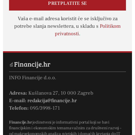
PRETPLATITE SE
Vaša e-mail adresa koristit će se isključivo za
potrebe slanja newslettera, u skladu s
Politikom
privatnosti
.
INFO Financije d.o.o.
Adresa:
Kušlanova 27, 10 000 Zagreb
E-mail:
redakcija@financije.hr
Telefon:
095/3998-171
Financije.hr
jedinstveni je informativni portal koji se bavi
financijskim i ekonomskim temama važnim za društveni razvoj –
od makroekonomskih analiza svjetskih i domaćih kretanja do IT