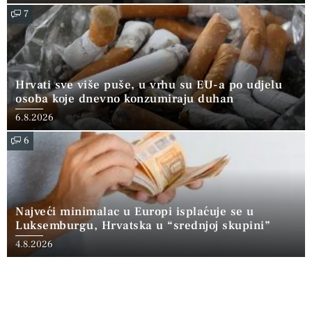
7
Hrvati sve više puše, u vrhu su EU-a po udjelu
osoba koje dnevno konzumiraju duhan
6.8.2026
6
Najveći minimalac u Europi isplaćuje se u
Luksemburgu, Hrvatska u “srednjoj skupini”
4.8.2026