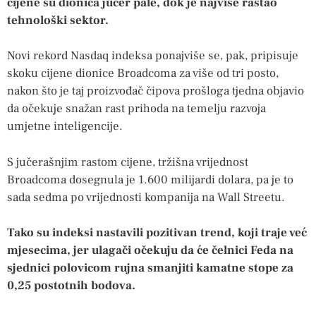
cijene su dionica jučer pale, dok je najviše rastao
tehnološki sektor.
Novi rekord Nasdaq indeksa ponajviše se, pak, pripisuje
skoku cijene dionice Broadcoma za više od tri posto,
nakon što je taj proizvođač čipova prošloga tjedna objavio
da očekuje snažan rast prihoda na temelju razvoja
umjetne inteligencije.
S jučerašnjim rastom cijene, tržišna vrijednost
Broadcoma dosegnula je 1.600 milijardi dolara, pa je to
sada sedma po vrijednosti kompanija na Wall Streetu.
Tako su indeksi nastavili pozitivan trend, koji traje već
mjesecima, jer ulagači očekuju da će čelnici Feda na
sjednici polovicom rujna smanjiti kamatne stope za
0,25 postotnih bodova.