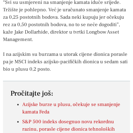
“Svi su usmjereni na smanjenje kamata iduće srijede.
Tržište je pohlepno. Već je uračunato smanjenje kamata
za 0,25 postotnih bodova. Sada neki kupuju jer očekuju
rez za 0,50 postotnih bodova, no to se neće dogoditi”,
kaže Jake Dollarhide, direktor u tvrtki Longbow Asset
Management.
I na azijskim su burzama u utorak cijene dionica porasle
pa je MSCI indeks azijsko-pacifičkih dionica u sedam sati
bio u plusu 0,2 posto.
Pročitajte još:
Azijske burze u plusu, očekuje se smanjenje
kamata Feda
S&P 500 indeks dosegnuo novu rekordnu
razinu, porasle cijene dionica tehnoloških