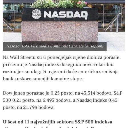
Nasdaq, Foto: Wikimedia Commons/Gabriele Giuseppini
Na Wall Streetu su u ponedjeljak cijene dionica porasle,
pri čemu je Nasdaq indeks dosegnuo novu rekordnu
razinu jer su ulagači uvjereni da će američka središnja
banka uskoro smanjiti kamatne stope.
Dow Jones porastao je 0,25 posto, na 45.514 bodova, S&P
500 0,21 posto, na 6.495 bodova, a Nasdaq indeks 0,45
posto, na 21.798 bodova.
U šest od 11 najvažnijih sektora S&P 500 indeksa