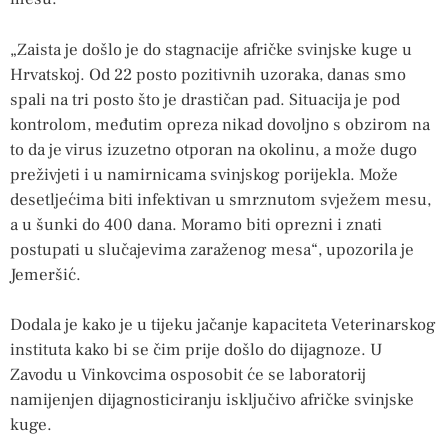
„Zaista je došlo je do stagnacije afričke svinjske kuge u
Hrvatskoj. Od 22 posto pozitivnih uzoraka, danas smo
spali na tri posto što je drastičan pad. Situacija je pod
kontrolom, međutim opreza nikad dovoljno s obzirom na
to da je virus izuzetno otporan na okolinu, a može dugo
preživjeti i u namirnicama svinjskog porijekla. Može
desetljećima biti infektivan u smrznutom svježem mesu,
a u šunki do 400 dana. Moramo biti oprezni i znati
postupati u slučajevima zaraženog mesa“, upozorila je
Jemeršić.
Dodala je kako je u tijeku jačanje kapaciteta Veterinarskog
instituta kako bi se čim prije došlo do dijagnoze. U
Zavodu u Vinkovcima osposobit će se laboratorij
namijenjen dijagnosticiranju isključivo afričke svinjske
kuge.