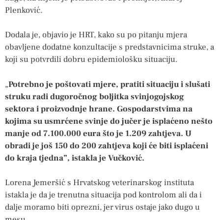
Plenković.
Dodala je, objavio je HRT, kako su po pitanju mjera
obavljene dodatne konzultacije s predstavnicima struke, a
koji su potvrdili dobru epidemiološku situaciju.
„
Potrebno je poštovati mjere, pratiti situaciju i slušati
struku radi dugoročnog boljitka svinjogojskog
sektora i proizvodnje hrane. Gospodarstvima na
kojima su usmrćene svinje do jučer je isplaćeno nešto
manje od 7.100.000 eura što je 1.209 zahtjeva. U
obradi je još 150 do 200 zahtjeva koji će biti isplaćeni
do kraja tjedna”, istakla je Vučković.
Lorena Jemeršić s Hrvatskog veterinarskog instituta
istakla je da je trenutna situacija pod kontrolom ali da i
dalje moramo biti oprezni, jer virus ostaje jako dugo u
mesu.