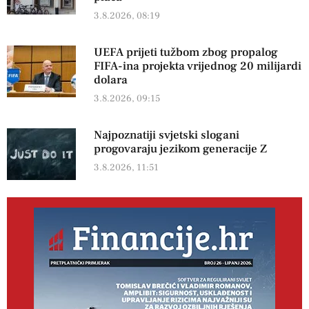
3.8.2026, 08:19
UEFA prijeti tužbom zbog propalog
FIFA-ina projekta vrijednog 20 milijardi
dolara
3.8.2026, 09:15
Najpoznatiji svjetski slogani
progovaraju jezikom generacije Z
3.8.2026, 11:51