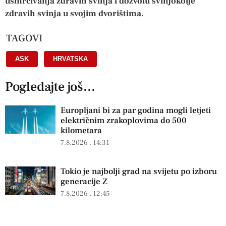
usmrćivanja zdravih svinja i dozvolu svinjokolje
zdravih svinja u svojim dvorištima.
TAGOVI
ASK
,
HRVATSKA
Pogledajte još...
Europljani bi za par godina mogli letjeti
električnim zrakoplovima do 500
kilometara
7.8.2026
14:31
Tokio je najbolji grad na svijetu po izboru
generacije Z
7.8.2026
12:45