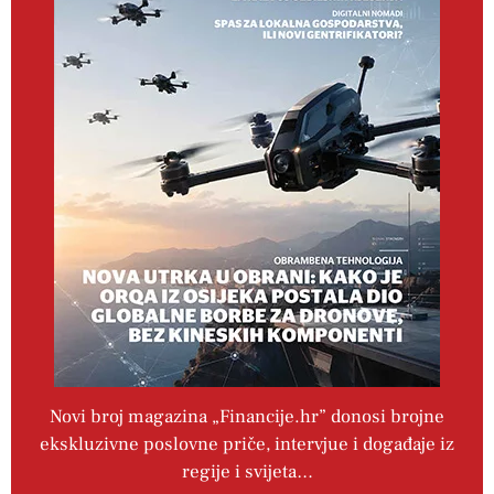
Novi broj magazina „Financije.hr” donosi brojne
ekskluzivne poslovne priče, intervjue i događaje iz
regije i svijeta…