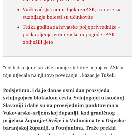
Vučković: Još nema lijeka za ASK, a mjere za
suzbijanje bolesti su učinkovite
Teška godina za hrvatske poljoprivrednike –
poskupljenja, vremenske nepogode i ASK
obilježili ljeto
“Od tada cijene su više-manje stabilne, a pojava ASK-a
nije utjecala na njihovo povećanje”, kazao je Tušek.
Podsjetimo, i da je danas osmi dan prosvjeda
svinjogojaca blokadom cesta. Svinjogojci u istočnoj
Slavoniji i dalje su na prosvjednim punktovima u
Vukovarsko-srijemskoj županiji, kod graničnog
prijelaza Županja-Orašje i u Vođincima te u Osječko-
baranjskoj županiji, u Potnjanima. Traže prekid