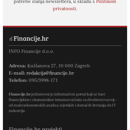
potrebe slanja newslettera, u skladu s
Politikom
privatnosti
.
INFO Financije d.o.o.
Adresa:
Kušlanova 27, 10 000 Zagreb
E-mail:
redakcija@financije.hr
Telefon:
095/3998-171
Financije.hr
jedinstveni je informativni portal koji se bavi
financijskim i ekonomskim temama važnim za društveni razvoj –
od makroekonomskih analiza svjetskih i domaćih kretanja do IT
industrije.
Financije.hr projekti