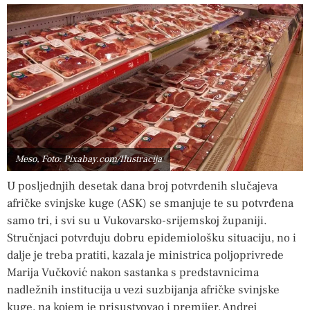
Meso, Foto: Pixabay.com/Ilustracija
U posljednjih desetak dana broj potvrđenih slučajeva
afričke svinjske kuge (ASK) se smanjuje te su potvrđena
samo tri, i svi su u Vukovarsko-srijemskoj županiji.
Stručnjaci potvrđuju dobru epidemiološku situaciju, no i
dalje je treba pratiti, kazala je ministrica poljoprivrede
Marija Vučković nakon sastanka s predstavnicima
nadležnih institucija u vezi suzbijanja afričke svinjske
kuge, na kojem je prisustvovao i premijer, Andrej