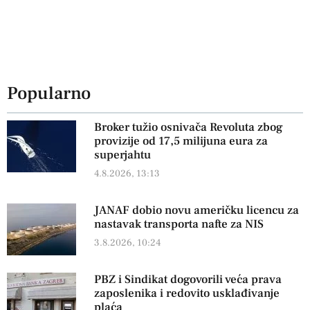
Popularno
Broker tužio osnivača Revoluta zbog
provizije od 17,5 milijuna eura za
superjahtu
4.8.2026, 13:13
JANAF dobio novu američku licencu za
nastavak transporta nafte za NIS
3.8.2026, 10:24
PBZ i Sindikat dogovorili veća prava
zaposlenika i redovito usklađivanje
plaća