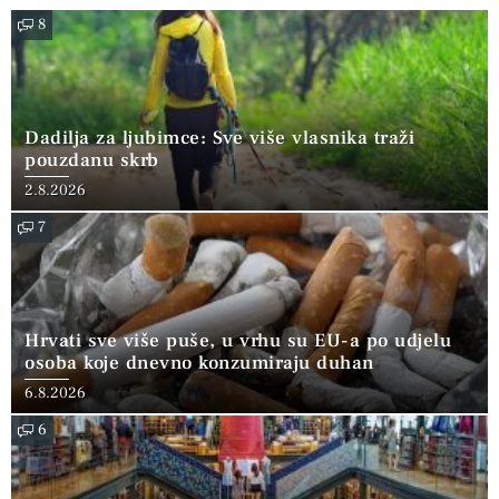
8
Dadilja za ljubimce: Sve više vlasnika traži
pouzdanu skrb
2.8.2026
7
Hrvati sve više puše, u vrhu su EU-a po udjelu
osoba koje dnevno konzumiraju duhan
6.8.2026
6