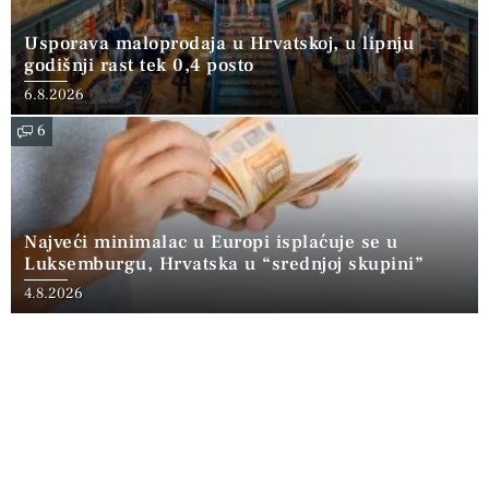
Usporava maloprodaja u Hrvatskoj, u lipnju
godišnji rast tek 0,4 posto
6.8.2026
6
Najveći minimalac u Europi isplaćuje se u
Luksemburgu, Hrvatska u “srednjoj skupini”
4.8.2026