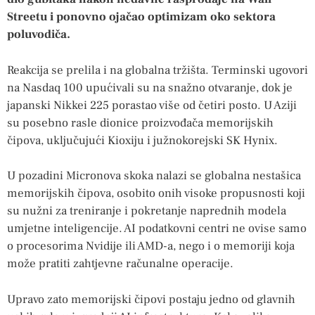
Streetu i ponovno ojačao optimizam oko sektora
poluvodiča.
Reakcija se prelila i na globalna tržišta. Terminski ugovori
na Nasdaq 100 upućivali su na snažno otvaranje, dok je
japanski Nikkei 225 porastao više od četiri posto. U Aziji
su posebno rasle dionice proizvođača memorijskih
čipova, uključujući Kioxiju i južnokorejski SK Hynix.
U pozadini Micronova skoka nalazi se globalna nestašica
memorijskih čipova, osobito onih visoke propusnosti koji
su nužni za treniranje i pokretanje naprednih modela
umjetne inteligencije. AI podatkovni centri ne ovise samo
o procesorima Nvidije ili AMD-a, nego i o memoriji koja
može pratiti zahtjevne računalne operacije.
Upravo zato memorijski čipovi postaju jedno od glavnih