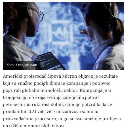
Foto: Freepik.com
Američki proizvođač čipova Micron objavio je rezultate
koji su snažno podigli dionice kompanije i ponovno
pogurali globalni tehnološki sektor. Kompanija je u
tromjesečju do kraja svibnja zabilježila gotovo
petnaesterostruki rast dobiti, čime je potvrdila da se
profitabilnost AI vala više ne zadržava samo na
proizvođačima procesora, nego se sve snažnije prelijeva
na tržište memorijskih čipova.