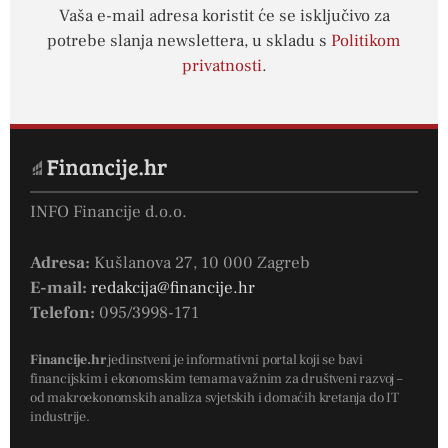
Vaša e-mail adresa koristit će se isključivo za
potrebe slanja newslettera, u skladu s
Politikom
privatnosti
.
INFO Financije d.o.o.
Adresa:
Kušlanova 27, 10 000 Zagreb
E-mail:
redakcija@financije.hr
Telefon:
095/3998-171
Financije.hr
jedinstveni je informativni portal koji se bavi
financijskim i ekonomskim temama važnim za društveni razvoj –
od makroekonomskih analiza svjetskih i domaćih kretanja do IT
industrije.