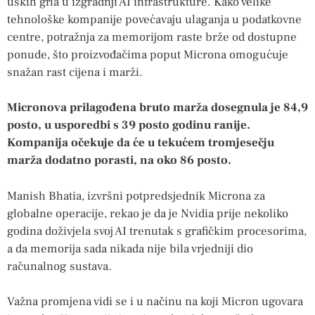
uskih grla u izgradnji AI infrastrukture. Kako velike
tehnološke kompanije povećavaju ulaganja u podatkovne
centre, potražnja za memorijom raste brže od dostupne
ponude, što proizvođačima poput Microna omogućuje
snažan rast cijena i marži.
Micronova prilagođena bruto marža dosegnula je 84,9
posto, u usporedbi s 39 posto godinu ranije.
Kompanija očekuje da će u tekućem tromjesečju
marža dodatno porasti, na oko 86 posto.
Manish Bhatia, izvršni potpredsjednik Microna za
globalne operacije, rekao je da je Nvidia prije nekoliko
godina doživjela svoj AI trenutak s grafičkim procesorima,
a da memorija sada nikada nije bila vrjedniji dio
računalnog sustava.
Važna promjena vidi se i u načinu na koji Micron ugovara