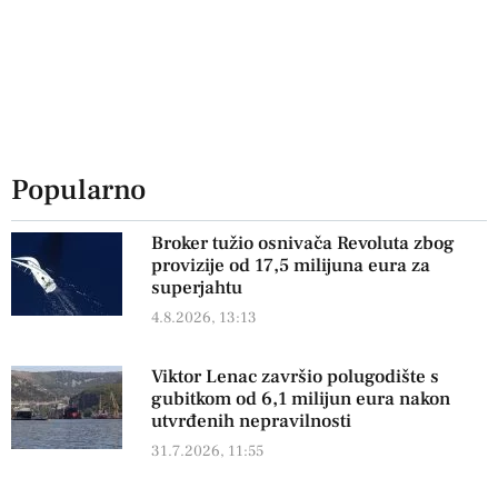
Popularno
Broker tužio osnivača Revoluta zbog
provizije od 17,5 milijuna eura za
superjahtu
4.8.2026, 13:13
Viktor Lenac završio polugodište s
gubitkom od 6,1 milijun eura nakon
utvrđenih nepravilnosti
31.7.2026, 11:55