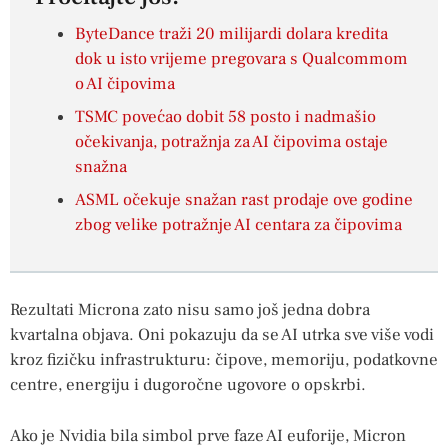
ByteDance traži 20 milijardi dolara kredita
dok u isto vrijeme pregovara s Qualcommom
o AI čipovima
TSMC povećao dobit 58 posto i nadmašio
očekivanja, potražnja za AI čipovima ostaje
snažna
ASML očekuje snažan rast prodaje ove godine
zbog velike potražnje AI centara za čipovima
Rezultati Microna zato nisu samo još jedna dobra
kvartalna objava. Oni pokazuju da se AI utrka sve više vodi
kroz fizičku infrastrukturu: čipove, memoriju, podatkovne
centre, energiju i dugoročne ugovore o opskrbi.
Ako je Nvidia bila simbol prve faze AI euforije, Micron