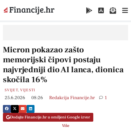
Micron pokazao zašto
memorijski čipovi postaju
najvrjedniji dio AI lanca, dionica
skočila 16%
SVIJET
,
VIJESTI
25.6.2026
08:26
Redakcija Financije.hr
1
Dodajte Financije.hr u omiljeni Google izvor
Više