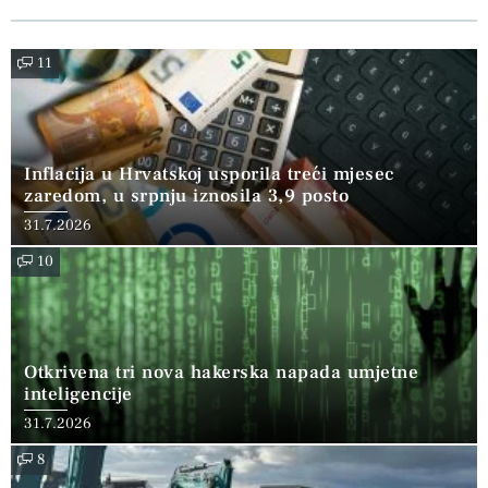
11
Inflacija u Hrvatskoj usporila treći mjesec
zaredom, u srpnju iznosila 3,9 posto
31.7.2026
10
Otkrivena tri nova hakerska napada umjetne
inteligencije
31.7.2026
8