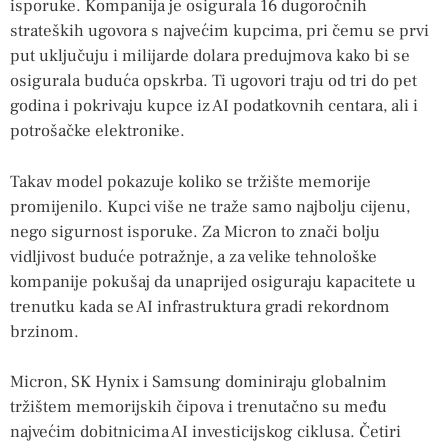
isporuke. Kompanija je osigurala 16 dugoročnih
strateških ugovora s najvećim kupcima, pri čemu se prvi
put uključuju i milijarde dolara predujmova kako bi se
osigurala buduća opskrba. Ti ugovori traju od tri do pet
godina i pokrivaju kupce iz AI podatkovnih centara, ali i
potrošačke elektronike.
Takav model pokazuje koliko se tržište memorije
promijenilo. Kupci više ne traže samo najbolju cijenu,
nego sigurnost isporuke. Za Micron to znači bolju
vidljivost buduće potražnje, a za velike tehnološke
kompanije pokušaj da unaprijed osiguraju kapacitete u
trenutku kada se AI infrastruktura gradi rekordnom
brzinom.
Micron, SK Hynix i Samsung dominiraju globalnim
tržištem memorijskih čipova i trenutačno su među
najvećim dobitnicima AI investicijskog ciklusa. Četiri