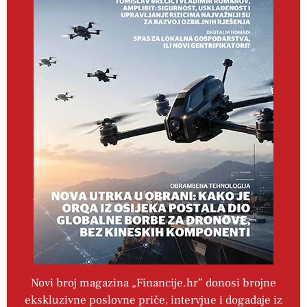
Novi broj magazina „Financije.hr” donosi brojne
ekskluzivne poslovne priče, intervjue i događaje iz