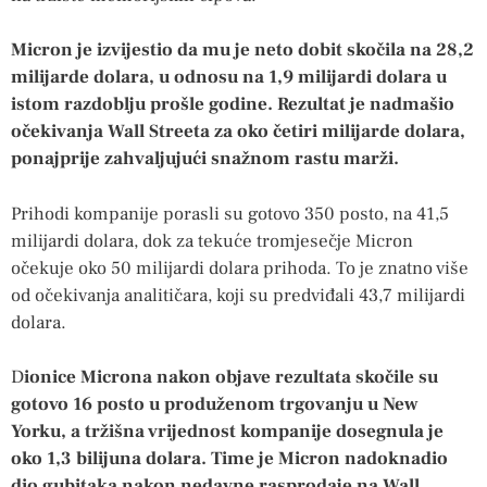
Micron je izvijestio da mu je neto dobit skočila na 28,2
milijarde dolara, u odnosu na 1,9 milijardi dolara u
istom razdoblju prošle godine. Rezultat je nadmašio
očekivanja Wall Streeta za oko četiri milijarde dolara,
ponajprije zahvaljujući snažnom rastu marži.
Prihodi kompanije porasli su gotovo 350 posto, na 41,5
milijardi dolara, dok za tekuće tromjesečje Micron
očekuje oko 50 milijardi dolara prihoda. To je znatno više
od očekivanja analitičara, koji su predviđali 43,7 milijardi
dolara.
D
ionice Microna nakon objave rezultata skočile su
gotovo 16 posto u produženom trgovanju u New
Yorku, a tržišna vrijednost kompanije dosegnula je
oko 1,3 bilijuna dolara. Time je Micron nadoknadio
dio gubitaka nakon nedavne rasprodaje na Wall