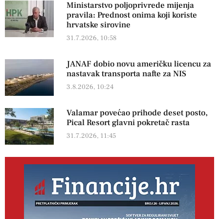
Ministarstvo poljoprivrede mijenja
pravila: Prednost onima koji koriste
hrvatske sirovine
31.7.2026, 10:58
JANAF dobio novu američku licencu za
nastavak transporta nafte za NIS
3.8.2026, 10:24
Valamar povećao prihode deset posto,
Pical Resort glavni pokretač rasta
31.7.2026, 11:45