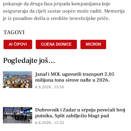
pokazuje da druga faza pripada kompanijama koje
osiguravaju da cijeli sustav uopće može raditi. Memorija
je iz pozadine došla u središte investicijske priče.
TAGOVI
AI ČIPOVI
,
CIJENA DIONICE
,
MICRON
Pogledajte još...
Janaf i MOL ugovorili transport 2,05
milijuna tona sirove nafte u 2026.
6.8.2026
15:38
Dubrovnik i Zadar u srpnju povećali broj
putnika, Split zabilježio blagi pad
6.8.2026
13:35