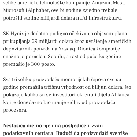
velike američke tehnološke kompanije, Amazon, Meta,
Microsoft i Alphabet, ove bi godine zajedno trebale
potrošiti stotine milijardi dolara na AI infrastrukturu.
SK Hynix je dodatno podigao očekivanja objavom plana
prikupljanja 29 milijardi dolara kroz uvrštenje američkih
depozitarnih potvrda na Nasdaq. Dionica kompanije
snažno je porasla u Seoulu, a rast od početka godine
premašio je 300 posto.
Sva tri velika proizvođača memorijskih čipova ove su
godine premašila tržišnu vrijednost od bilijun dolara, što
pokazuje koliko su se investitori okrenuli dijelu AI lanca
koji je donedavno bio manje vidljiv od proizvođača
procesora.
Nestašica memorije ima posljedice i izvan
podatkovnih centara. Budući da proizvođači sve više