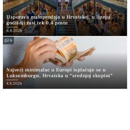
Usporava maloprodaja u Hrvatskoj, u lipnju
godišnji rast tek 0,4 posto
6.8.2026
6
Najveći minimalac u Europi isplaćuje se u
Luksemburgu, Hrvatska u “srednjoj skupini”
4.8.2026