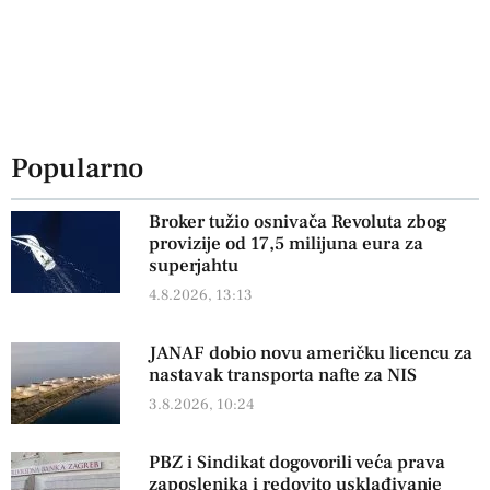
Popularno
Broker tužio osnivača Revoluta zbog
provizije od 17,5 milijuna eura za
superjahtu
4.8.2026, 13:13
JANAF dobio novu američku licencu za
nastavak transporta nafte za NIS
3.8.2026, 10:24
PBZ i Sindikat dogovorili veća prava
zaposlenika i redovito usklađivanje