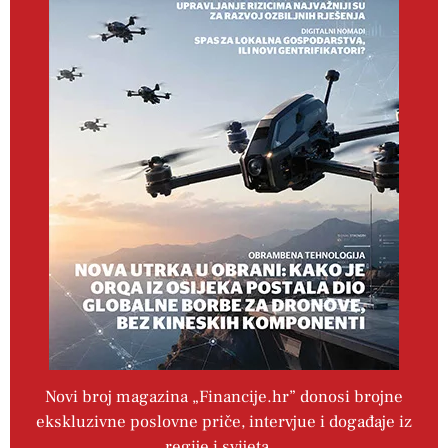
Novi broj magazina „Financije.hr” donosi brojne
ekskluzivne poslovne priče, intervjue i događaje iz
regije i svijeta…