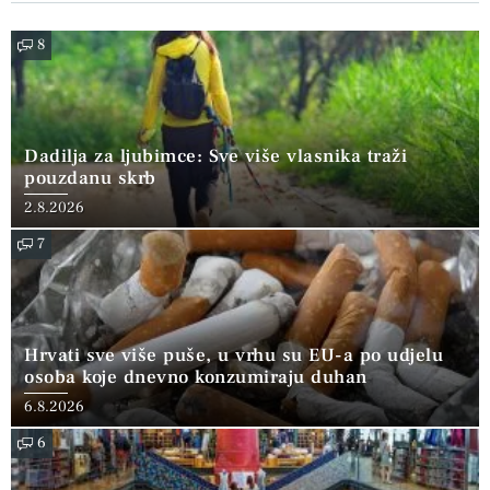
8
Dadilja za ljubimce: Sve više vlasnika traži
pouzdanu skrb
2.8.2026
7
Hrvati sve više puše, u vrhu su EU-a po udjelu
osoba koje dnevno konzumiraju duhan
6.8.2026
6