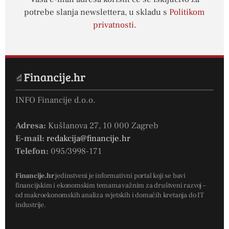
potrebe slanja newslettera, u skladu s
Politikom
privatnosti
.
INFO Financije d.o.o.
Adresa:
Kušlanova 27, 10 000 Zagreb
E-mail:
redakcija@financije.hr
Telefon:
095/3998-171
Financije.hr
jedinstveni je informativni portal koji se bavi
financijskim i ekonomskim temama važnim za društveni razvoj –
od makroekonomskih analiza svjetskih i domaćih kretanja do IT
industrije.