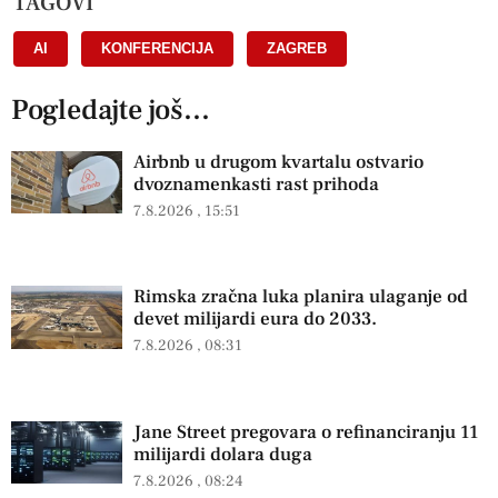
TAGOVI
AI
,
KONFERENCIJA
,
ZAGREB
Pogledajte još...
Airbnb u drugom kvartalu ostvario
dvoznamenkasti rast prihoda
7.8.2026
15:51
Rimska zračna luka planira ulaganje od
devet milijardi eura do 2033.
7.8.2026
08:31
Jane Street pregovara o refinanciranju 11
milijardi dolara duga
7.8.2026
08:24