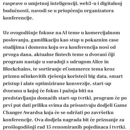
rasprave o umjetnoj inteligenciji, web3-u i digitalnoj
budućnosti, navodi se u priopćenju organizatora
konferencije.
Uz ovogodišnje fokuse na AI teme u komercijalnom
poslovanju, gamifikaciju kao stup u pokaznim case
studijima i domenu koju ova konferencija nosi od
prvoga dana, aktualne fintech teme u dvorani čiji
program nastaje u suradnji s udrugom Alice in
Blockchains, te sortiranje eCommerce tema kroz
prizmu učinkovitih rješenja koristeći big data, smart
pristup i alate optimizirane konverzije, start-up
dvoranu u kojoj će fokus i pažnja biti na
predstavljanju domaćih start-up tvrtki, program će po
prvi put dati priliku svima da prisustvuju dodjeli Game
Changer Awardsa koja će se održati po završetku
konferencije. Ova dodjela nagrada bit će priznanje za
prošlogodišnji rad 15 renomiranih pojedinaca i tvrtki.