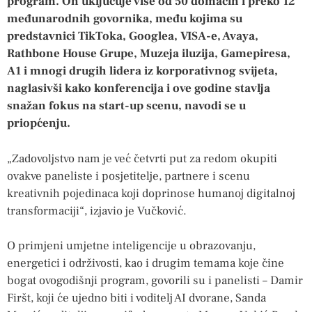
program. On uključuje više od 50 domaćih i preko 12
međunarodnih govornika, među kojima su
predstavnici TikToka, Googlea, VISA-e, Avaya,
Rathbone House Grupe, Muzeja iluzija, Gamepiresa,
A1 i mnogi drugih lidera iz korporativnog svijeta,
naglasivši kako konferencija i ove godine stavlja
snažan fokus na start-up scenu, navodi se u
priopćenju.
„Zadovoljstvo nam je već četvrti put za redom okupiti
ovakve paneliste i posjetitelje, partnere i scenu
kreativnih pojedinaca koji doprinose humanoj digitalnoj
transformaciji“, izjavio je Vučković.
O primjeni umjetne inteligencije u obrazovanju,
energetici i održivosti, kao i drugim temama koje čine
bogat ovogodišnji program, govorili su i panelisti – Damir
Firšt, koji će ujedno biti i voditelj AI dvorane, Sanda