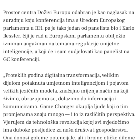
Prostor centra Doživi Europu odabran je kao naglasak na
suradnju koju konferencija ima s Uredom Europskog
parlamenta u RH, pa je tako jedan od panelista bio i Karlo
Ressler, čiji je rad u Europskom parlamentu obilježio
izniman angažman na temama regulacije umjetne
inteligencije, a koji će i sam sudjelovati kao panelist na
GC konferenciji.
„Proteklih godina digitalna transformacija, velikim
dijelom potaknuta umjetnom inteligencijom i pojavom
velikih jezičnih modela, značajno mijenja način na koji
živimo, obrazujemo se, dolazimo do informacija i
komuniciramo. Game Changer okuplja ljude koji o tim
promjenama znaju mnogo — i to iz različitih perspektiva.
Vjerujem da tehnološka revolucija kojoj svi svjedočimo
ima duboke posljedice za naša društva i gospodarstva.
Ona donosi goleme potencijale, ali i brojne etičke dileme