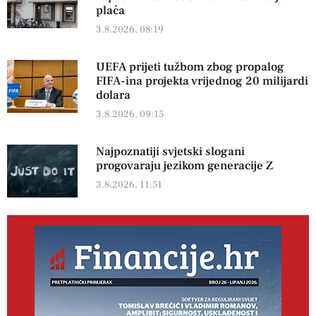
plaća
3.8.2026, 08:19
UEFA prijeti tužbom zbog propalog
FIFA-ina projekta vrijednog 20 milijardi
dolara
3.8.2026, 09:15
Najpoznatiji svjetski slogani
progovaraju jezikom generacije Z
3.8.2026, 11:51