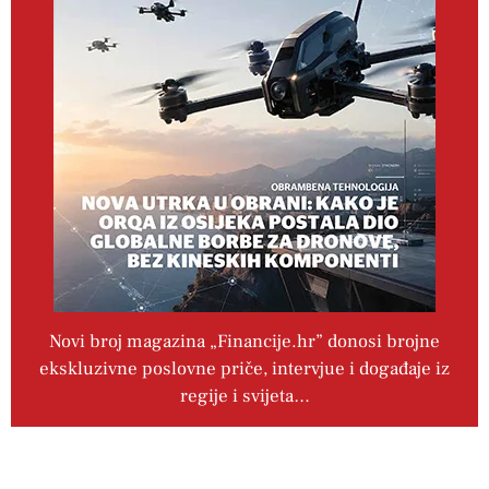
Novi broj magazina „Financije.hr” donosi brojne
ekskluzivne poslovne priče, intervjue i događaje iz
regije i svijeta…