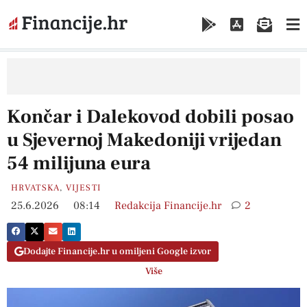
Končar i Dalekovod dobili posao
u Sjevernoj Makedoniji vrijedan
54 milijuna eura
HRVATSKA
,
VIJESTI
25.6.2026
08:14
Redakcija Financije.hr
2
Dodajte Financije.hr u omiljeni Google izvor
Više