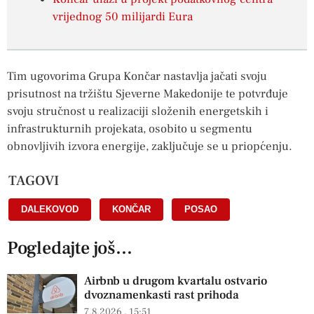
vrijednog 50 milijardi Eura
Tim ugovorima Grupa Končar nastavlja jačati svoju
prisutnost na tržištu Sjeverne Makedonije te potvrđuje
svoju stručnost u realizaciji složenih energetskih i
infrastrukturnih projekata, osobito u segmentu
obnovljivih izvora energije, zaključuje se u priopćenju.
TAGOVI
DALEKOVOD
,
KONČAR
,
POSAO
Pogledajte još...
Airbnb u drugom kvartalu ostvario
dvoznamenkasti rast prihoda
7.8.2026
15:51