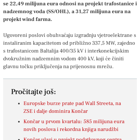
se 22,49 milijuna eura odnosi na projekt trafostanice i
nadzemnog voda (SS/OHL), a 31,27 milijuna eura na
projekt wind farma.
Ugovoreni poslovi obuhvaćaju izgradnju vjetroelektrane s
instaliranim kapacitetom od približno 337,5 MW, zajedno
s trafostanicom Baltalija 400/35 kV i interkonekcijskim
dvokružnim nadzemnim vodom 400 kV, koji će činiti
glavnu točku priključenja na prijenosnu mrežu.
Pročitajte još:
Europske burze prate pad Wall Streeta, na
ZSE i dalje dominira Končar
Končar u prvom kvartalu: 585 milijuna eura
novih poslova i rekordna knjiga narudžbi
Končar ulazi u projekt podatkovnog centra