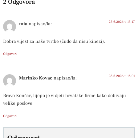
2 Odgovora
25.6.2026 u 15:17
mia
napisao/la:
Dobra vijest za naše tvrtke (čudo da nisu kinezi).
Odgovori
28.6.2026 u 18:01
Marinko Kovac
napisao/la:
Bravo Končar, lijepo je vidjeti hrvatske firme kako dobivaju
velike poslove.
Odgovori