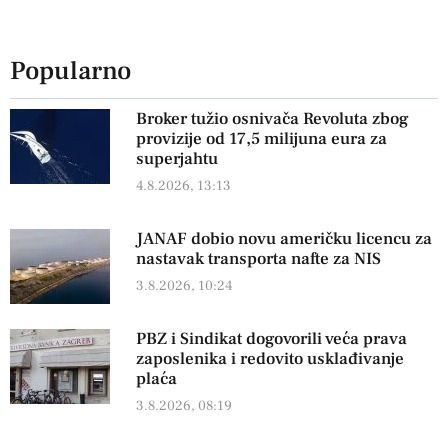
Popularno
Broker tužio osnivača Revoluta zbog
provizije od 17,5 milijuna eura za
superjahtu
4.8.2026, 13:13
JANAF dobio novu američku licencu za
nastavak transporta nafte za NIS
3.8.2026, 10:24
PBZ i Sindikat dogovorili veća prava
zaposlenika i redovito usklađivanje
plaća
3.8.2026, 08:19