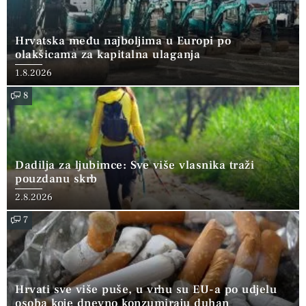
Hrvatska među najboljima u Europi po
olakšicama za kapitalna ulaganja
1.8.2026
8
Dadilja za ljubimce: Sve više vlasnika traži
pouzdanu skrb
2.8.2026
7
Hrvati sve više puše, u vrhu su EU-a po udjelu
osoba koje dnevno konzumiraju duhan