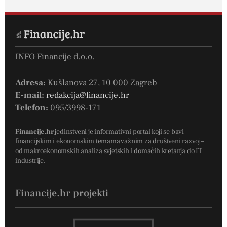
INFO Financije d.o.o.
Adresa:
Kušlanova 27, 10 000 Zagreb
E-mail:
redakcija@financije.hr
Telefon:
095/3998-171
Financije.hr
jedinstveni je informativni portal koji se bavi
financijskim i ekonomskim temama važnim za društveni razvoj –
od makroekonomskih analiza svjetskih i domaćih kretanja do IT
industrije.
Financije.hr projekti