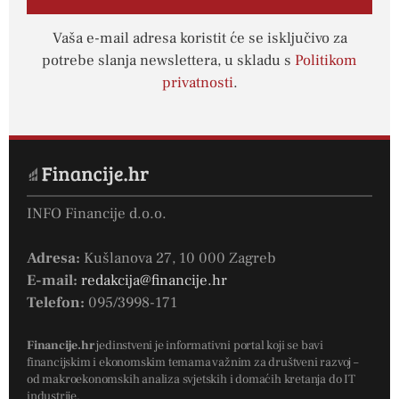
Vaša e-mail adresa koristit će se isključivo za
potrebe slanja newslettera, u skladu s
Politikom
privatnosti
.
INFO Financije d.o.o.
Adresa:
Kušlanova 27, 10 000 Zagreb
E-mail:
redakcija@financije.hr
Telefon:
095/3998-171
Financije.hr
jedinstveni je informativni portal koji se bavi
financijskim i ekonomskim temama važnim za društveni razvoj –
od makroekonomskih analiza svjetskih i domaćih kretanja do IT
industrije.