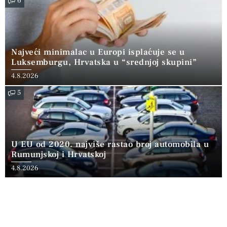
6
Najveći minimalac u Europi isplaćuje se u
Luksemburgu, Hrvatska u “srednjoj skupini”
4.8.2026
5
U EU od 2020. najviše rastao broj automobila u
Rumunjskoj i Hrvatskoj
4.8.2026