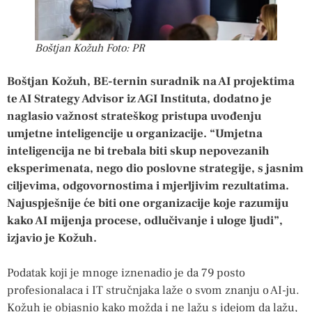
Boštjan Kožuh Foto: PR
Boštjan Kožuh, BE-ternin suradnik na AI projektima
te AI Strategy Advisor iz AGI Instituta, dodatno je
naglasio važnost strateškog pristupa uvođenju
umjetne inteligencije u organizacije. “Umjetna
inteligencija ne bi trebala biti skup nepovezanih
eksperimenata, nego dio poslovne strategije, s jasnim
ciljevima, odgovornostima i mjerljivim rezultatima.
Najuspješnije će biti one organizacije koje razumiju
kako AI mijenja procese, odlučivanje i uloge ljudi”,
izjavio je Kožuh.
Podatak koji je mnoge iznenadio je da 79 posto
profesionalaca i IT stručnjaka laže o svom znanju o AI-ju.
Kožuh je objasnio kako možda i ne lažu s idejom da lažu,