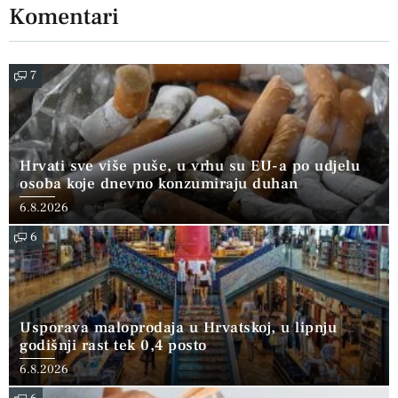
Komentari
7
Hrvati sve više puše, u vrhu su EU-a po udjelu
osoba koje dnevno konzumiraju duhan
6.8.2026
6
Usporava maloprodaja u Hrvatskoj, u lipnju
godišnji rast tek 0,4 posto
6.8.2026