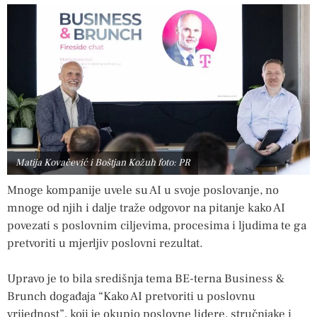
Matija Kovačević i Boštjan Kožuh foto: PR
Mnoge kompanije uvele su AI u svoje poslovanje, no
mnoge od njih i dalje traže odgovor na pitanje kako AI
povezati s poslovnim ciljevima, procesima i ljudima te ga
pretvoriti u mjerljiv poslovni rezultat.
Upravo je to bila središnja tema BE-terna Business &
Brunch događaja “Kako AI pretvoriti u poslovnu
vrijednost”, koji je okupio poslovne lidere, stručnjake i