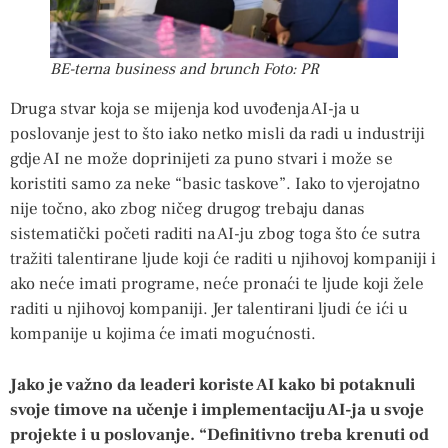
BE-terna business and brunch Foto: PR
Druga stvar koja se mijenja kod uvođenja AI-ja u
poslovanje jest to što iako netko misli da radi u industriji
gdje AI ne može doprinijeti za puno stvari i može se
koristiti samo za neke “basic taskove”. Iako to vjerojatno
nije točno, ako zbog ničeg drugog trebaju danas
sistematički početi raditi na AI-ju zbog toga što će sutra
tražiti talentirane ljude koji će raditi u njihovoj kompaniji i
ako neće imati programe, neće pronaći te ljude koji žele
raditi u njihovoj kompaniji. Jer talentirani ljudi će ići u
kompanije u kojima će imati mogućnosti.
Jako je važno da leaderi koriste AI kako bi potaknuli
svoje timove na učenje i implementaciju AI-ja u svoje
projekte i u poslovanje. “Definitivno treba krenuti od