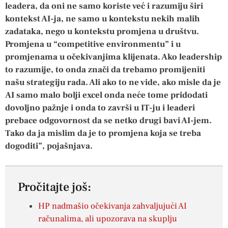
leadera, da oni ne samo koriste već i razumiju širi
kontekst AI-ja, ne samo u kontekstu nekih malih
zadataka, nego u kontekstu promjena u društvu.
Promjena u “competitive environmentu” i u
promjenama u očekivanjima klijenata. Ako leadership
to razumije, to onda znači da trebamo promijeniti
našu strategiju rada. Ali ako to ne vide, ako misle da je
AI samo malo bolji excel onda neće tome pridodati
dovoljno pažnje i onda to završi u IT-ju i leaderi
prebace odgovornost da se netko drugi bavi AI-jem.
Tako da ja mislim da je to promjena koja se treba
dogoditi”, pojašnjava.
Pročitajte još:
HP nadmašio očekivanja zahvaljujući AI
računalima, ali upozorava na skuplju