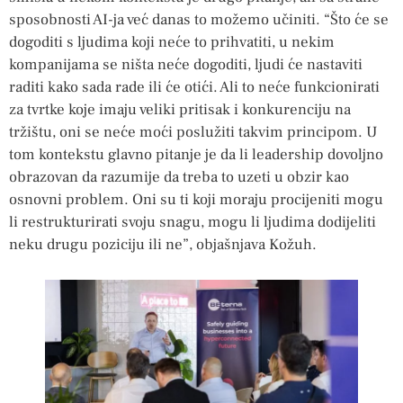
sposobnosti AI-ja već danas to možemo učiniti. “Što će se
dogoditi s ljudima koji neće to prihvatiti, u nekim
kompanijama se ništa neće dogoditi, ljudi će nastaviti
raditi kako sada rade ili će otići. Ali to neće funkcionirati
za tvrtke koje imaju veliki pritisak i konkurenciju na
tržištu, oni se neće moći poslužiti takvim principom. U
tom kontekstu glavno pitanje je da li leadership dovoljno
obrazovan da razumije da treba to uzeti u obzir kao
osnovni problem. Oni su ti koji moraju procijeniti mogu
li restrukturirati svoju snagu, mogu li ljudima dodijeliti
neku drugu poziciju ili ne”, objašnjava Kožuh.