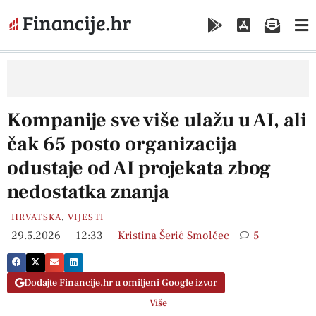
Kompanije sve više ulažu u AI, ali
čak 65 posto organizacija
odustaje od AI projekata zbog
nedostatka znanja
HRVATSKA
,
VIJESTI
29.5.2026
12:33
Kristina Šerić Smolčec
5
Dodajte Financije.hr u omiljeni Google izvor
Više