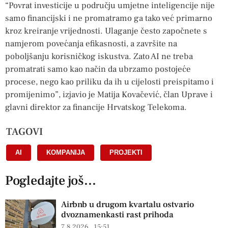
“Povrat investicije u području umjetne inteligencije nije
samo financijski i ne promatramo ga tako već primarno
kroz kreiranje vrijednosti. Ulaganje često započnete s
namjerom povećanja efikasnosti, a završite na
poboljšanju korisničkog iskustva. Zato AI ne treba
promatrati samo kao način da ubrzamo postojeće
procese, nego kao priliku da ih u cijelosti preispitamo i
promijenimo”, izjavio je Matija Kovačević, član Uprave i
glavni direktor za financije Hrvatskog Telekoma.
TAGOVI
AI
,
KOMPANIJA
,
PROJEKTI
Pogledajte još...
Airbnb u drugom kvartalu ostvario
dvoznamenkasti rast prihoda
7.8.2026
15:51