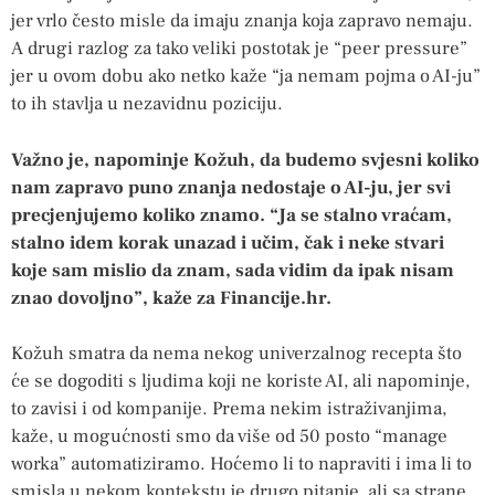
jer vrlo često misle da imaju znanja koja zapravo nemaju.
A drugi razlog za tako veliki postotak je “peer pressure”
jer u ovom dobu ako netko kaže “ja nemam pojma o AI-ju”
to ih stavlja u nezavidnu poziciju.
Važno je, napominje Kožuh, da budemo svjesni koliko
nam zapravo puno znanja nedostaje o AI-ju, jer svi
precjenjujemo koliko znamo. “Ja se stalno vraćam,
stalno idem korak unazad i učim, čak i neke stvari
koje sam mislio da znam, sada vidim da ipak nisam
znao dovoljno”, kaže za Financije.hr.
Kožuh smatra da nema nekog univerzalnog recepta što
će se dogoditi s ljudima koji ne koriste AI, ali napominje,
to zavisi i od kompanije. Prema nekim istraživanjima,
kaže, u mogućnosti smo da više od 50 posto “manage
worka” automatiziramo. Hoćemo li to napraviti i ima li to
smisla u nekom kontekstu je drugo pitanje, ali sa strane