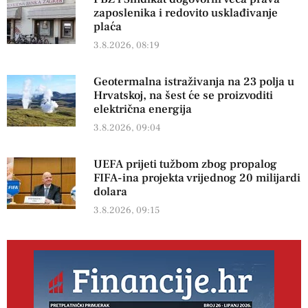
zaposlenika i redovito usklađivanje
plaća
3.8.2026, 08:19
Geotermalna istraživanja na 23 polja u
Hrvatskoj, na šest će se proizvoditi
električna energija
3.8.2026, 09:04
UEFA prijeti tužbom zbog propalog
FIFA-ina projekta vrijednog 20 milijardi
dolara
3.8.2026, 09:15