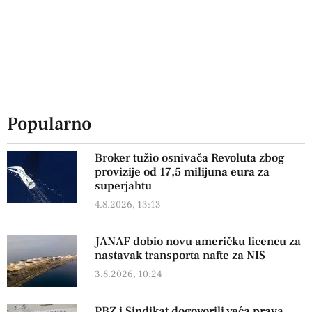
Popularno
Broker tužio osnivača Revoluta zbog
provizije od 17,5 milijuna eura za
superjahtu
4.8.2026, 13:13
JANAF dobio novu američku licencu za
nastavak transporta nafte za NIS
3.8.2026, 10:24
PBZ i Sindikat dogovorili veća prava