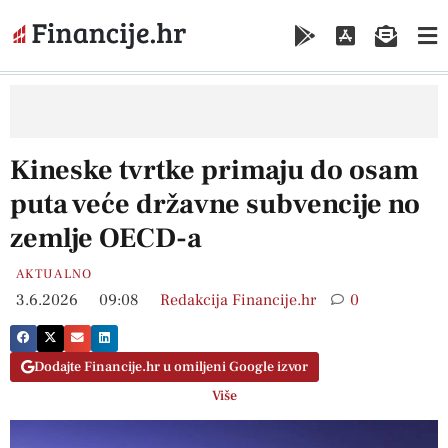
Kineske tvrtke primaju do osam
puta veće državne subvencije no
zemlje OECD-a
AKTUALNO
3.6.2026
09:08
Redakcija Financije.hr
0
Dodajte Financije.hr u omiljeni Google izvor
Više