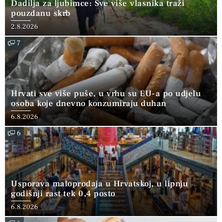
Dadilja za ljubimce: Sve više vlasnika traži
pouzdanu skrb
2.8.2026
7
Hrvati sve više puše, u vrhu su EU-a po udjelu
osoba koje dnevno konzumiraju duhan
6.8.2026
6
Usporava maloprodaja u Hrvatskoj, u lipnju
godišnji rast tek 0,4 posto
6.8.2026