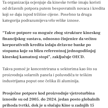
Ta organizacija ocjenjuje da kineske tvrtke imaju koristi
od državnih potpora putem bespovratnih novaca i kredita
koji se daju ispod tržišne cijene. Posebno ta druga
kategorija podrazumijeva vrlo velike iznose.
“Takve potpore su moguće zbog strukture kineskog
financijskog sustava, odnosno činjenice da većinu
korporativnih kredita izdaju državne banke po
stopama koje su blizu referentnoj jednogodišnjoj
kineskoj kamatnoj stopi”, zaključuje OECD.
Takva pomoć je koncentrirana u sektorima kao što su
proizvodnja solarnih panela i poluvodiča te teškim
industrijama poput one čelika ili aluminija.
Prosječne potpore kod proizvodnje vjetroturbina
iznosile su od 2005. do 2024. jedan posto globalnih
prihoda tvrtki, dok je u slučaju Kine u zadnjih 15