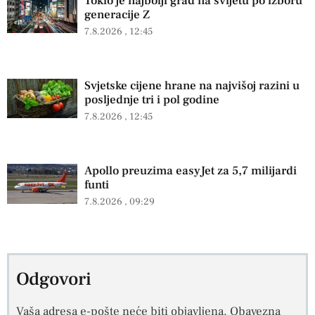
Tokio je najbolji grad na svijetu po izboru
generacije Z
7.8.2026
12:45
Svjetske cijene hrane na najvišoj razini u
posljednje tri i pol godine
7.8.2026
12:45
Apollo preuzima easyJet za 5,7 milijardi
funti
7.8.2026
09:29
Odgovori
Vaša adresa e-pošte neće biti objavljena.
Obavezna