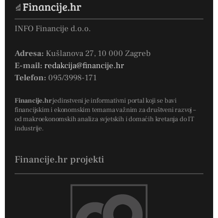
INFO Financije d.o.o.
Adresa:
Kušlanova 27, 10 000 Zagreb
E-mail:
redakcija@financije.hr
Telefon:
095/3998-171
Financije.hr
jedinstveni je informativni portal koji se bavi
financijskim i ekonomskim temama važnim za društveni razvoj –
od makroekonomskih analiza svjetskih i domaćih kretanja do IT
industrije.
Financije.hr projekti