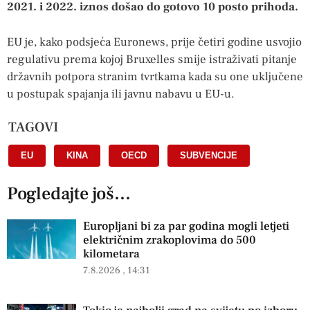
2021. i 2022. iznos došao do gotovo 10 posto prihoda.
EU je, kako podsjeća Euronews, prije četiri godine usvojio
regulativu prema kojoj Bruxelles smije istraživati pitanje
državnih potpora stranim tvrtkama kada su one uključene
u postupak spajanja ili javnu nabavu u EU-u.
TAGOVI
EU
,
KINA
,
OECD
,
SUBVENCIJE
Pogledajte još...
Europljani bi za par godina mogli letjeti
električnim zrakoplovima do 500
kilometara
7.8.2026
14:31