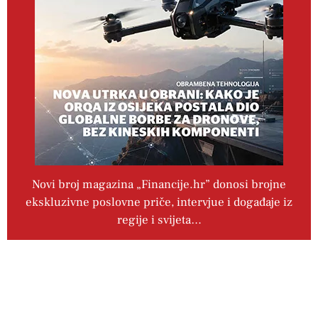
Novi broj magazina „Financije.hr” donosi brojne
ekskluzivne poslovne priče, intervjue i događaje iz
regije i svijeta…