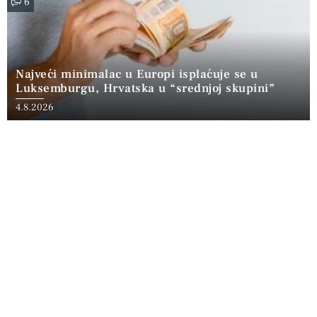
6
Najveći minimalac u Europi isplaćuje se u
Luksemburgu, Hrvatska u “srednjoj skupini”
4.8.2026