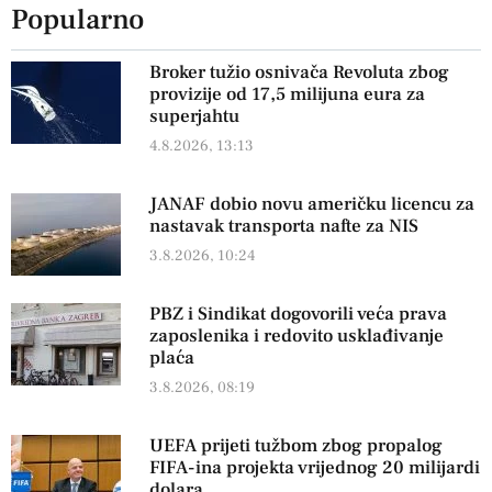
Popularno
Broker tužio osnivača Revoluta zbog
provizije od 17,5 milijuna eura za
superjahtu
4.8.2026, 13:13
JANAF dobio novu američku licencu za
nastavak transporta nafte za NIS
3.8.2026, 10:24
PBZ i Sindikat dogovorili veća prava
zaposlenika i redovito usklađivanje
plaća
3.8.2026, 08:19
UEFA prijeti tužbom zbog propalog
FIFA-ina projekta vrijednog 20 milijardi
dolara