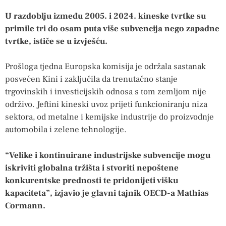
U razdoblju između 2005. i 2024. kineske tvrtke su
primile tri do osam puta više subvencija nego zapadne
tvrtke, ističe se u izvješću.
Prošloga tjedna Europska komisija je održala sastanak
posvećen Kini i zaključila da trenutačno stanje
trgovinskih i investicijskih odnosa s tom zemljom nije
održivo. Jeftini kineski uvoz prijeti funkcioniranju niza
sektora, od metalne i kemijske industrije do proizvodnje
automobila i zelene tehnologije.
“Velike i kontinuirane industrijske subvencije mogu
iskriviti globalna tržišta i stvoriti nepoštene
konkurentske prednosti te pridonijeti višku
kapaciteta”, izjavio je glavni tajnik OECD-a Mathias
Cormann.