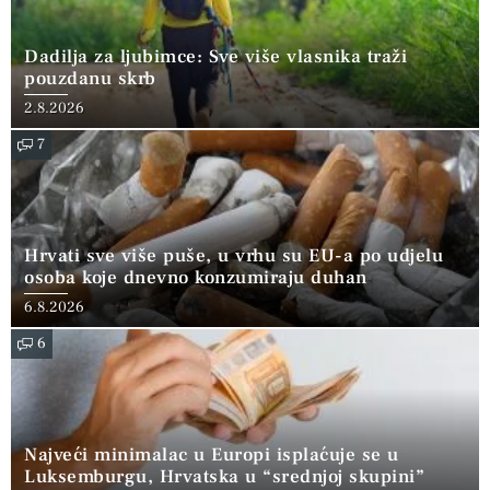
Dadilja za ljubimce: Sve više vlasnika traži
pouzdanu skrb
2.8.2026
7
Hrvati sve više puše, u vrhu su EU-a po udjelu
osoba koje dnevno konzumiraju duhan
6.8.2026
6
Najveći minimalac u Europi isplaćuje se u
Luksemburgu, Hrvatska u “srednjoj skupini”