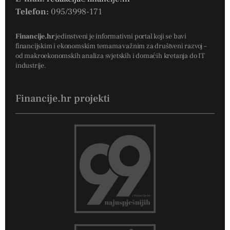
Telefon:
095/3998-171
Financije.hr
jedinstveni je informativni portal koji se bavi
financijskim i ekonomskim temama važnim za društveni razvoj –
od makroekonomskih analiza svjetskih i domaćih kretanja do IT
industrije.
Financije.hr projekti