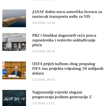
JANAF dobio novu američku licencu za
nastavak transporta nafte za NIS
3.8.2026, 10:24
PBZ i Sindikat dogovorili veća prava
zaposlenika i redovito usklađivanje
plaća
3.8.2026, 08:19
UEFA prijeti tužbom zbog propalog
FIFA-ina projekta vrijednog 20 milijardi
dolara
3.8.2026, 09:15
Najpoznatiji svjetski slogani
progovaraju jezikom generacije Z
3.8.2026, 11:51