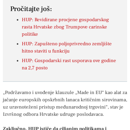
Pročitajte još:
HUP: Revidirane procjene gospodarskog
rasta Hrvatske zbog Trumpove carinske
politike
HUP: Zapušteno poljoprivredno zemljište
hitno staviti u funkciju
HUP: Gospodarski rast usporava ove godine
na 2,7 posto
„Podržavamo i uvođenje klauzule „Made in EU“ kao alat za
jačanje europskih opskrbnih lanaca kritičnim sirovinama,
uz uravnoteženi pristup međunarodnoj trgovini“, stav je
Izvršnog odbora Hrvatske udruge poslodavaca.
Zaključno, HUP ističe da ciljanim politikama i