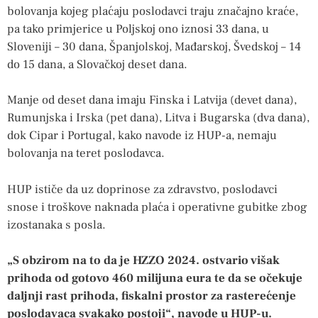
bolovanja kojeg plaćaju poslodavci traju značajno kraće,
pa tako primjerice u Poljskoj ono iznosi 33 dana, u
Sloveniji – 30 dana, Španjolskoj, Mađarskoj, Švedskoj – 14
do 15 dana, a Slovačkoj deset dana.
Manje od deset dana imaju Finska i Latvija (devet dana),
Rumunjska i Irska (pet dana), Litva i Bugarska (dva dana),
dok Cipar i Portugal, kako navode iz HUP-a, nemaju
bolovanja na teret poslodavca.
HUP ističe da uz doprinose za zdravstvo, poslodavci
snose i troškove naknada plaća i operativne gubitke zbog
izostanaka s posla.
„S obzirom na to da je HZZO 2024. ostvario višak
prihoda od gotovo 460 milijuna eura te da se očekuje
daljnji rast prihoda, fiskalni prostor za rasterećenje
poslodavaca svakako postoji“, navode u HUP-u.