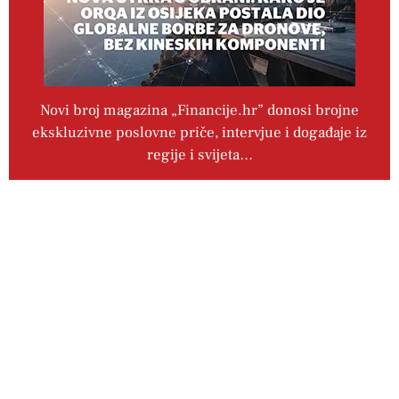
Novi broj magazina „Financije.hr” donosi brojne
ekskluzivne poslovne priče, intervjue i događaje iz
regije i svijeta…