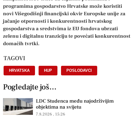
programima gospodarstvo Hrvatske može koristiti
novi Višegodišnji financijski okvir Europske unije za
jačanje otpornosti i konkurentnosti hrvatskog
gospodarstva a sredstvima iz EU fondova ubrzati
zelenu i digitalnu tranziciju te povećati konkurentnost
domaćih tvrtki.
TAGOVI
HRVATSKA
,
HUP
,
POSLODAVCI
Pogledajte još...
LDC Studenca među najodrživijim
objektima na svijetu
7.8.2026
15:26