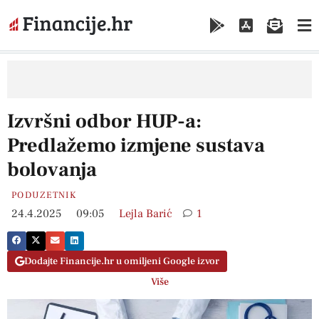
Izvršni odbor HUP-a:
Predlažemo izmjene sustava
bolovanja
PODUZETNIK
24.4.2025
09:05
Lejla Barić
1
Dodajte Financije.hr u omiljeni Google izvor
Više