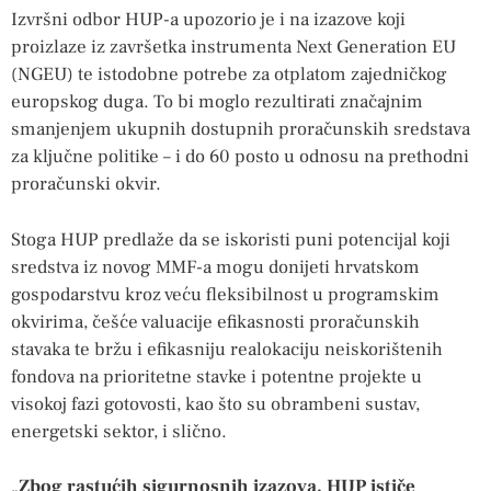
Izvršni odbor HUP-a upozorio je i na izazove koji
proizlaze iz završetka instrumenta Next Generation EU
(NGEU) te istodobne potrebe za otplatom zajedničkog
europskog duga. To bi moglo rezultirati značajnim
smanjenjem ukupnih dostupnih proračunskih sredstava
za ključne politike – i do 60 posto u odnosu na prethodni
proračunski okvir.
Stoga HUP predlaže da se iskoristi puni potencijal koji
sredstva iz novog MMF-a mogu donijeti hrvatskom
gospodarstvu kroz veću fleksibilnost u programskim
okvirima, češće valuacije efikasnosti proračunskih
stavaka te bržu i efikasniju realokaciju neiskorištenih
fondova na prioritetne stavke i potentne projekte u
visokoj fazi gotovosti, kao što su obrambeni sustav,
energetski sektor, i slično.
„
Zbog rastućih sigurnosnih izazova, HUP ističe