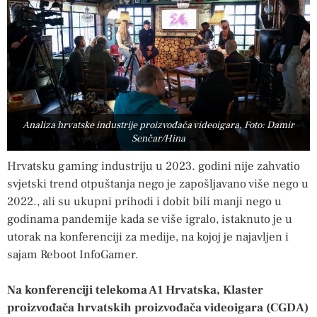
Analiza hrvatske industrije proizvođača videoigara, Foto: Damir
Senčar/Hina
Hrvatsku gaming industriju u 2023. godini nije zahvatio
svjetski trend otpuštanja nego je zapošljavano više nego u
2022., ali su ukupni prihodi i dobit bili manji nego u
godinama pandemije kada se više igralo, istaknuto je u
utorak na konferenciji za medije, na kojoj je najavljen i
sajam Reboot InfoGamer.
Na konferenciji telekoma A1 Hrvatska, Klaster
proizvođača hrvatskih proizvođača videoigara (CGDA)