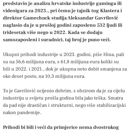
predstavio je analizu hrvatske industrije gaminga ili
videoigara za 2023., pri čemu je tajnik tog Klastera i
direktor Gamechuck studija Aleksandar Gavrilović
naglasio da je u prošloj godini zaposleno 532 ljudi ili
tridesetak više nego u 2022. Kada se dodaju
samozaposleni i suradnici, taj broj je puno veći.
Ukupni prihodi industrije u 2023. godini, piše Hina, pali
su na 56,6 milijuna eura, s 61,8 milijuna eura koliki su
bili u 2022. i 2021., dok je ukupna neto dobit smanjena za
oko deset posto, na 10,3 milijuna eura.
To je Gavrilović ocijenio dobrim, s obzirom da je za cijelu
industriju u svijetu prošla godina bila jako teška. Smatra
da pad nije drastičan i strukturni, nego više stabilizacijski
nakon pandemije.
Prihodi bi bili i veći da primjerice nema dvostrukog