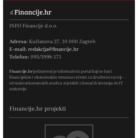
INFO Financije d.o.o.
Adresa:
Kušlanova 27, 10 000 Zagreb
E-mail:
redakcija@financije.hr
Telefon:
095/3998-171
Financije.hr
jedinstveni je informativni portal koji se bavi
financijskim i ekonomskim temama važnim za društveni razvoj –
od makroekonomskih analiza svjetskih i domaćih kretanja do IT
industrije.
Financije.hr projekti