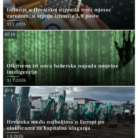
Inflacija u Hrvatskoj usporila treći mjesec
zaredom, u srpnju iznosila 3,9 posto
31.7.2026
10
Otkrivena tri nova hakerska napada umjetne
inteligencije
31.7.2026
8
Hrvatska među najboljima u Europi po
olakšicama za kapitalna ulaganja
1.8.2026