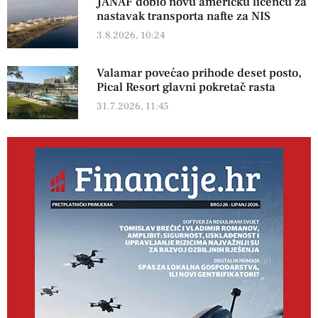
JANAF dobio novu američku licencu za
nastavak transporta nafte za NIS
3.8.2026, 10:24
Valamar povećao prihode deset posto,
Pical Resort glavni pokretač rasta
31.7.2026, 11:45