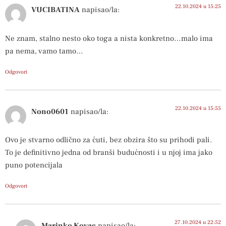
22.10.2024 u 15:25
VUCIBATINA
napisao/la:
Ne znam, stalno nesto oko toga a nista konkretno…malo ima
pa nema, vamo tamo…
Odgovori
22.10.2024 u 15:55
Nono0601
napisao/la:
Ovo je stvarno odlično za ćuti, bez obzira što su prihodi pali.
To je definitivno jedna od branši budućnosti i u njoj ima jako
puno potencijala
Odgovori
27.10.2024 u 22:52
Marinko Kovac
napisao/la: