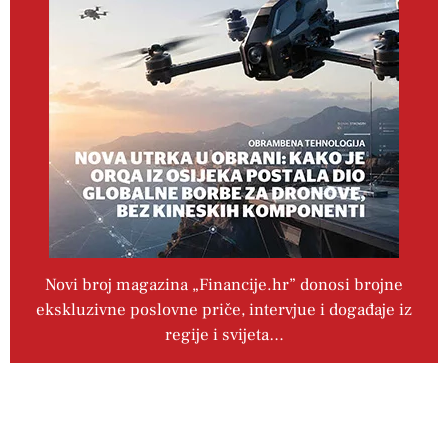
Novi broj magazina „Financije.hr” donosi brojne
ekskluzivne poslovne priče, intervjue i događaje iz
regije i svijeta…