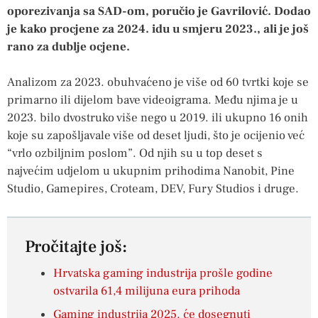
oporezivanja sa SAD-om, poručio je Gavrilović. Dodao
je kako procjene za 2024. idu u smjeru 2023., ali je još
rano za dublje ocjene.
Analizom za 2023. obuhvaćeno je više od 60 tvrtki koje se
primarno ili dijelom bave videoigrama. Među njima je u
2023. bilo dvostruko više nego u 2019. ili ukupno 16 onih
koje su zapošljavale više od deset ljudi, što je ocijenio već
“vrlo ozbiljnim poslom”. Od njih su u top deset s
najvećim udjelom u ukupnim prihodima Nanobit, Pine
Studio, Gamepires, Croteam, DEV, Fury Studios i druge.
Pročitajte još:
Hrvatska gaming industrija prošle godine
ostvarila 61,4 milijuna eura prihoda
Gaming industrija 2025. će dosegnuti