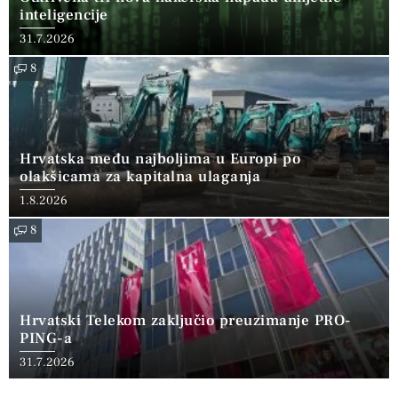
inteligencije
31.7.2026
8
Hrvatska među najboljima u Europi po
olakšicama za kapitalna ulaganja
1.8.2026
8
Hrvatski Telekom zaključio preuzimanje PRO-
PING-a
31.7.2026