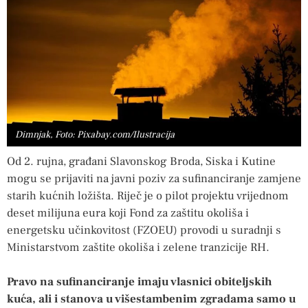
Dimnjak, Foto: Pixabay.com/Ilustracija
Od 2. rujna, građani Slavonskog Broda, Siska i Kutine
mogu se prijaviti na javni poziv za sufinanciranje zamjene
starih kućnih ložišta. Riječ je o pilot projektu vrijednom
deset milijuna eura koji Fond za zaštitu okoliša i
energetsku učinkovitost (FZOEU) provodi u suradnji s
Ministarstvom zaštite okoliša i zelene tranzicije RH.
Pravo na sufinanciranje imaju vlasnici obiteljskih
kuća, ali i stanova u višestambenim zgradama samo u