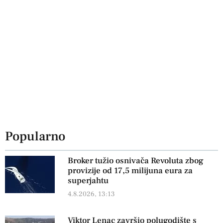
Popularno
Broker tužio osnivača Revoluta zbog
provizije od 17,5 milijuna eura za
superjahtu
4.8.2026, 13:13
Viktor Lenac završio polugodište s