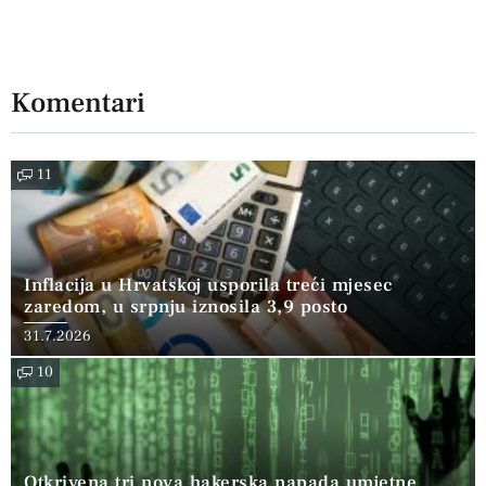
Komentari
11
Inflacija u Hrvatskoj usporila treći mjesec
zaredom, u srpnju iznosila 3,9 posto
31.7.2026
10
Otkrivena tri nova hakerska napada umjetne