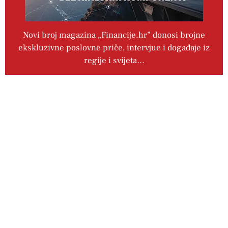
Novi broj magazina „Financije.hr” donosi brojne
ekskluzivne poslovne priče, intervjue i događaje iz
regije i svijeta…