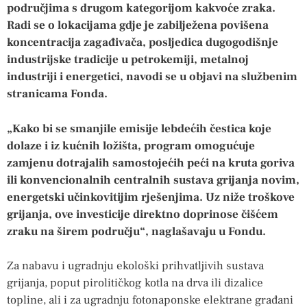
područjima s drugom kategorijom kakvoće zraka.
Radi se o lokacijama gdje je zabilježena povišena
koncentracija zagađivača, posljedica dugogodišnje
industrijske tradicije u petrokemiji, metalnoj
industriji i energetici, navodi se u objavi na službenim
stranicama Fonda.
„Kako bi se smanjile emisije lebdećih čestica koje
dolaze i iz kućnih ložišta, program omogućuje
zamjenu dotrajalih samostojećih peći na kruta goriva
ili konvencionalnih centralnih sustava grijanja novim,
energetski učinkovitijim rješenjima. Uz niže troškove
grijanja, ove investicije direktno doprinose čišćem
zraku na širem području“, naglašavaju u Fondu.
Za nabavu i ugradnju ekološki prihvatljivih sustava
grijanja, poput pirolitičkog kotla na drva ili dizalice
topline, ali i za ugradnju fotonaponske elektrane građani