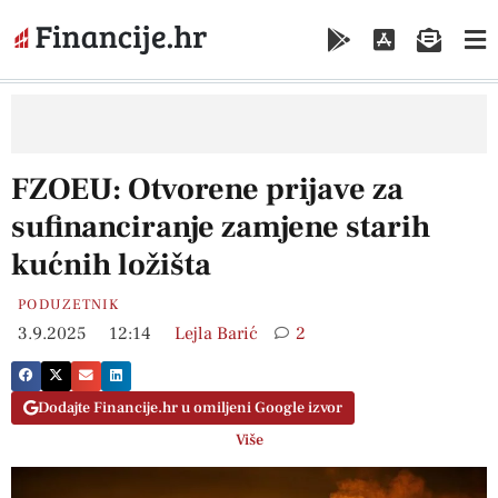
FZOEU: Otvorene prijave za
sufinanciranje zamjene starih
kućnih ložišta
PODUZETNIK
3.9.2025
12:14
Lejla Barić
2
Dodajte Financije.hr u omiljeni Google izvor
Više