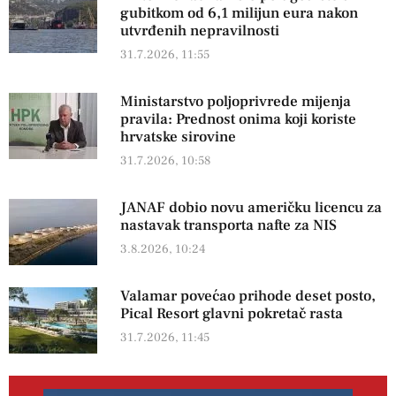
gubitkom od 6,1 milijun eura nakon
utvrđenih nepravilnosti
31.7.2026, 11:55
Ministarstvo poljoprivrede mijenja
pravila: Prednost onima koji koriste
hrvatske sirovine
31.7.2026, 10:58
JANAF dobio novu američku licencu za
nastavak transporta nafte za NIS
3.8.2026, 10:24
Valamar povećao prihode deset posto,
Pical Resort glavni pokretač rasta
31.7.2026, 11:45