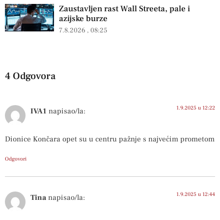
Zaustavljen rast Wall Streeta, pale i
azijske burze
7.8.2026
08:25
4 Odgovora
1.9.2025 u 12:22
IVA1
napisao/la:
Dionice Končara opet su u centru pažnje s najvećim prometom
Odgovori
1.9.2025 u 12:44
Tina
napisao/la: