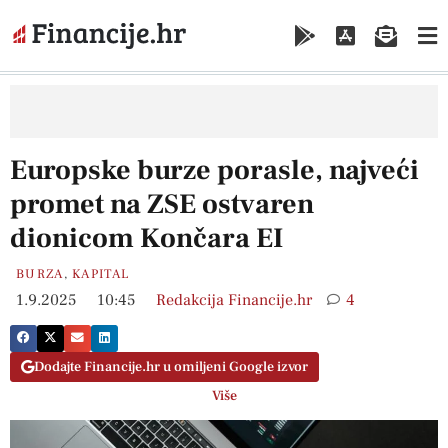
Europske burze porasle, najveći
promet na ZSE ostvaren
dionicom Končara EI
BURZA
,
KAPITAL
1.9.2025
10:45
Redakcija Financije.hr
4
Dodajte Financije.hr u omiljeni Google izvor
Više