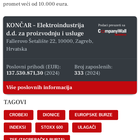
promet veći od 10.000 eura.
KONČAR – Elektroindustrija
Podaci preuzeti sa
d.d. za proizvodnju i usluge
Fallerovo Šetalište 22, 10000, Zagreb,
Hrvatska
Poslovni prihodi (EUR):
Broj zaposlenih:
137.530.871,30
(2024)
333
(2024)
Više poslovnih informacija
TAGOVI
CROBEXI
,
DIONICE
,
EUROPSKE BURZE
,
INDEKSI
,
STOXX 600
,
ULAGAČI
,
ZSE (ZAGREBAČKA BURZA)