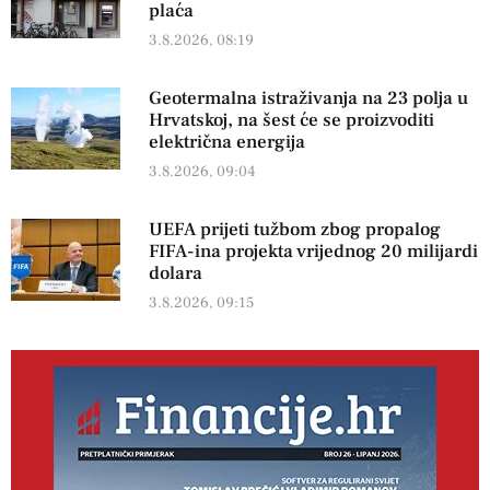
plaća
3.8.2026, 08:19
Geotermalna istraživanja na 23 polja u
Hrvatskoj, na šest će se proizvoditi
električna energija
3.8.2026, 09:04
UEFA prijeti tužbom zbog propalog
FIFA-ina projekta vrijednog 20 milijardi
dolara
3.8.2026, 09:15