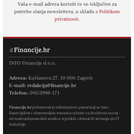
Vaša e-mail adresa koristit će se isključivo za
potrebe slanja newslettera, u skladu s
Politikom
privatnosti
.
INFO Financije d.o.o.
Adresa:
Kušlanova 27, 10 000 Zagreb
E-mail:
redakcija@financije.hr
Telefon:
095/3998-171
Financije.hr
jedinstveni je informativni portal koji se bavi
financijskim i ekonomskim temama važnim za društveni razvoj –
od makroekonomskih analiza svjetskih i domaćih kretanja do IT
industrije.