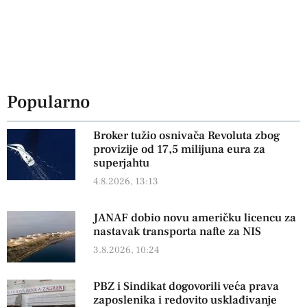
Popularno
Broker tužio osnivača Revoluta zbog
provizije od 17,5 milijuna eura za
superjahtu
4.8.2026, 13:13
JANAF dobio novu američku licencu za
nastavak transporta nafte za NIS
3.8.2026, 10:24
PBZ i Sindikat dogovorili veća prava
zaposlenika i redovito usklađivanje