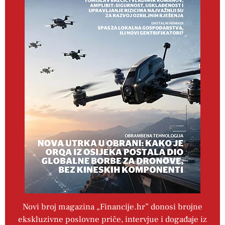
Novi broj magazina „Financije.hr” donosi brojne
ekskluzivne poslovne priče, intervjue i događaje iz