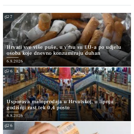
7
Hrvati sve više puše, u vrhu su EU-a po udjelu
osoba koje dnevno konzumiraju duhan
6.8.2026
6
Usporava maloprodaja u Hrvatskoj, u lipnju
godišnji rast tek 0,4 posto
6.8.2026
6