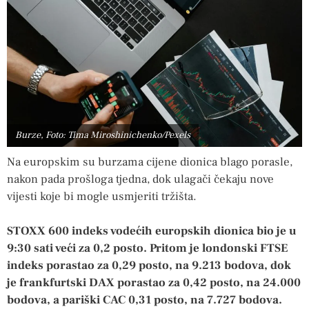
Burze, Foto: Tima Miroshinichenko/Pexels
Na europskim su burzama cijene dionica blago porasle,
nakon pada prošloga tjedna, dok ulagači čekaju nove
vijesti koje bi mogle usmjeriti tržišta.
STOXX 600 indeks vodećih europskih dionica bio je u
9:30 sati veći za 0,2 posto. Pritom je londonski FTSE
indeks porastao za 0,29 posto, na 9.213 bodova, dok
je frankfurtski DAX porastao za 0,42 posto, na 24.000
bodova, a pariški CAC 0,31 posto, na 7.727 bodova.